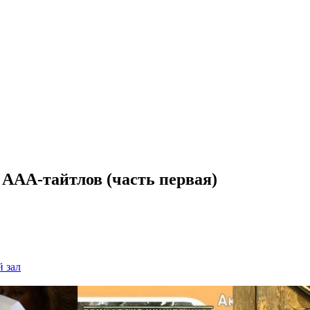
о AAA-тайтлов (часть первая)
 зал