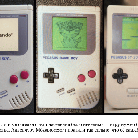
нглийского языка среди населения было невелико — игру нужно 
тва. Адвенчуру Mózgprocesor пиратили так сильно, что её разраб