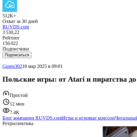
512K+
Охват за 30 дней
RUVDS.com
3 530,22
Рейтинг
156 022
Подписчики
Подписаться
Guren302
18 мар 2025 в 09:01
Польские игры: от Atari и пиратства д
Простой
12 мин
7.4K
Блог компании RUVDS.com
Игры и игровые консоли
Читальный
Ретроспектива