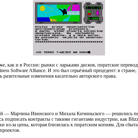
е, как и в России: рынки с ларьками дисков, пиратские перевод
iness Software Alliance. И это был серьёзный прецедент: в стран
ль разительные изменения касательно авторского права.
ей — Марчина Ивинского и Михала Кичиньского — решились пер
ь подписать контракты с такими гигантами индустрии, как Blizza
ожки из-за цены, которая близилась к пиратским копиям. Для сб
проектов.