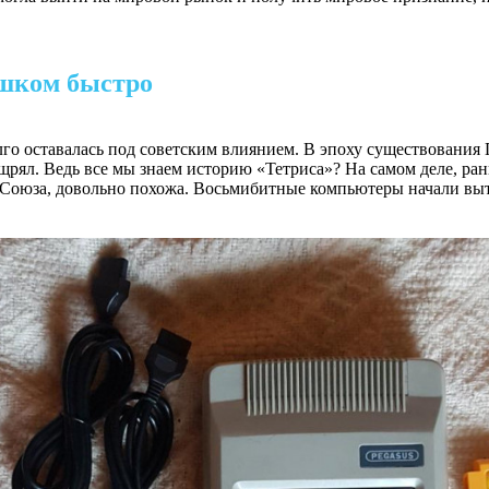
ишком быстро
го оставалась под советским влиянием. В эпоху существования
ял. Ведь все мы знаем историю «Тетриса»? На самом деле, ран
да Союза, довольно похожа. Восьмибитные компьютеры начали в