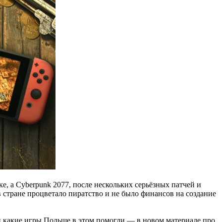
е, а Cyberpunk 2077, после нескольких серьёзных патчей и
 стране процветало пиратство и не было финансов на создание
и какие игры Польше в этом помогли — в новом материале про