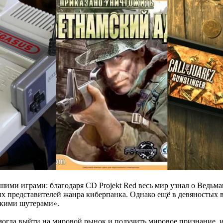
ими играми: благодаря CD Projekt Red весь мир узнал о Ведьмак
х представителей жанра киберпанка. Однако ещё в девяностых в
скими шутерами».
могла выйти на мировой рынок и получить мировое признание, 