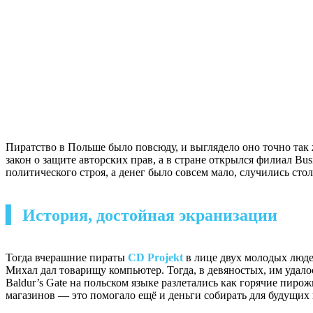
Пиратство в Польше было повсюду, и выглядело оно точно так ж
закон о защите авторских прав, а в стране открылся филиал Bus
политического строя, а денег было совсем мало, случились сто
▍ История, достойная экранизации
Тогда вчерашние пираты
CD Projekt
в лице двух молодых люд
Михал дал товарищу компьютер. Тогда, в девяностых, им удалос
Baldur’s Gate на польском языке разлетались как горячие пир
магазинов — это помогало ещё и деньги собирать для будущих 