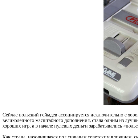
Сейчас польский геймдев ассоциируется исключительно с хорош
великолепного масштабного дополнения, стала одним из лучши
хороших игр, а в начале нулевых деньги зарабатывались «поль
Как страна, находившаяся под сильным советским влиянием, с