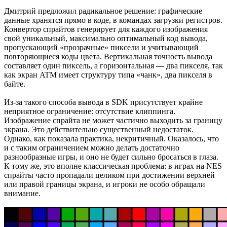
Дмитрий предложил радикальное решение: графические
данные хранятся прямо в коде, в командах загрузки регистров.
Конвертор спрайтов генерирует для каждого изображения
свой уникальный, максимально оптимальный код вывода,
пропускающий «прозрачные» пиксели и учитывающий
повторяющиеся коды цвета. Вертикальная точность вывода
составляет один пиксель, а горизонтальная — два пикселя, так
как экран ATM имеет структуру типа «чанк», два пикселя в
байте.
Из-за такого способа вывода в SDK присутствует крайне
неприятное ограничение: отсутствие клиппинга.
Изображение спрайта не может частично выходить за границу
экрана. Это действительно существенный недостаток.
Однако, как показала практика, некритичный. Оказалось, что
и с таким ограничением можно делать достаточно
разнообразные игры, и оно не будет сильно бросаться в глаза.
К тому же, это вполне классическая проблема: в играх на NES
спрайты часто пропадали целиком при достижении верхней
или правой границы экрана, и игроки не особо обращали
внимание.