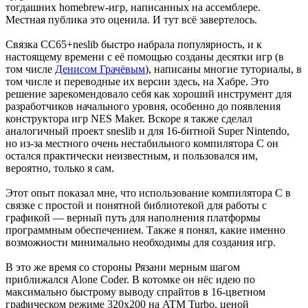
тогдашних homebrew-игр, написанных на ассемблере.
Местная публика это оценила. И тут всё завертелось.
Связка CC65+neslib быстро набрала популярность, и к
настоящему времени с её помощью созданы десятки игр (в
том числе
Денисом Грачёвым
), написаны многие туториалы, в
том числе и переводные их версии здесь, на Хабре. Это
решение зарекомендовало себя как хороший инструмент для
разработчиков начального уровня, особенно до появления
конструктора игр NES Maker. Вскоре я также сделал
аналогичный проект sneslib и для 16-битной Super Nintendo,
но из-за местного очень нестабильного компилятора C он
остался практически неизвестным, и пользовался им,
вероятно, только я сам.
Этот опыт показал мне, что использование компилятора C в
связке с простой и понятной библиотекой для работы с
графикой — верный путь для наполнения платформы
программным обеспечением. Также я понял, какие именно
возможности минимально необходимы для создания игр.
В это же время со стороны Рязани мерным шагом
приближался Alone Coder. В котомке он нёс идею по
максимально быстрому выводу спрайтов в 16-цветном
графическом режиме 320x200 на ATM Turbo, ценой