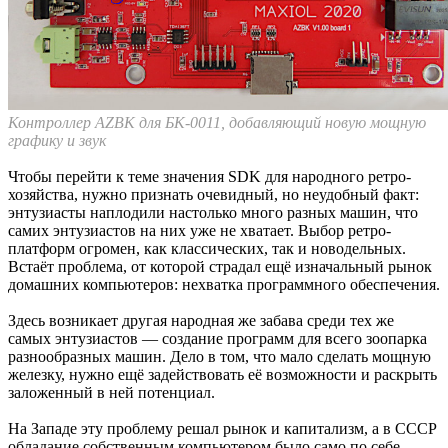
Контроллер AZBK для БК-0011, добавляющий новую мощную
графику и звук
Чтобы перейти к теме значения SDK для народного ретро-
хозяйства, нужно признать очевидный, но неудобный факт:
энтузиасты наплодили настолько много разных машин, что
самих энтузиастов на них уже не хватает. Выбор ретро-
платформ огромен, как классических, так и новодельных.
Встаёт проблема, от которой страдал ещё изначальный рынок
домашних компьютеров: нехватка программного обеспечения.
Здесь возникает другая народная же забава среди тех же
самых энтузиастов — создание программ для всего зоопарка
разнообразных машин. Дело в том, что мало сделать мощную
железку, нужно ещё задействовать её возможности и раскрыть
заложенный в ней потенциал.
На Западе эту проблему решал рынок и капитализм, а в СССР
обладание собственным компьютером было само по себе