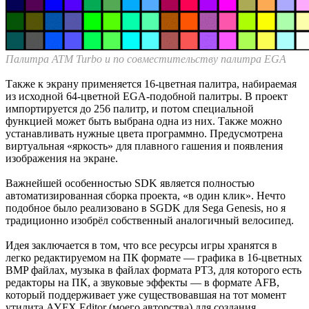
Палитра ATM Turbo и по совместительству палитра EGA
Также к экрану применяется 16-цветная палитра, набираемая
из исходной 64-цветной EGA-подобной палитры. В проект
импортируется до 256 палитр, и потом специальной
функцией может быть выбрана одна из них. Также можно
устанавливать нужные цвета программно. Предусмотрена
виртуальная «яркость» для плавного гашения и появления
изображения на экране.
Важнейшей особенностью SDK является полностью
автоматизированная сборка проекта, «в один клик». Нечто
подобное было реализовано в SGDK для Sega Genesis, но я
традиционно изобрёл собственный аналогичный велосипед.
Идея заключается в том, что все ресурсы игры хранятся в
легко редактируемом на ПК формате — графика в 16-цветных
BMP файлах, музыка в файлах формата PT3, для которого есть
редакторы на ПК, а звуковые эффекты — в формате AFB,
который поддерживает уже существовавшая на тот момент
утилита AYFX Editor (моего авторства) для создания