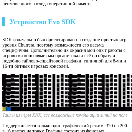
неимоверного расхода оперативной памяти.
▍ Устройство Evo SDK
SDK изначально был ориентирован на создание простых игр
уровня Churrera, поэтому возможности его весьма
специфичны. Дополнительно их окрасил мой опыт работы с
игровыми консолями: мы организовали всё по образу и
подобию тайлово-спрайтовой графики, типичной для 8-ми и
16-ти битных игровых консолей.
Тайлы из игры XNX, все возможные комбинации линий на поле
Поддерживается только один графический режим: 320 на 200
в 16 цветах на точку. Графика состоит из фоновых