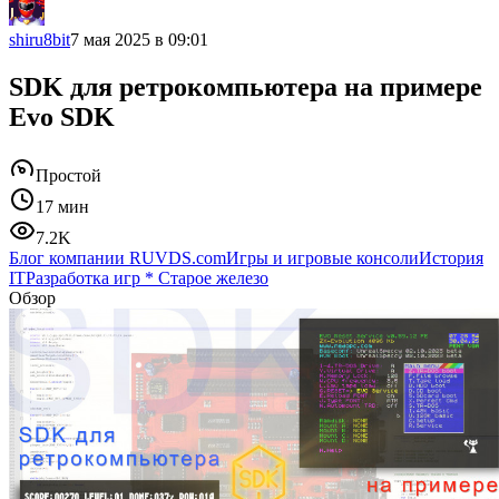
shiru8bit
7 мая 2025 в 09:01
SDK для ретрокомпьютера на примере
Evo SDK
Простой
17 мин
7.2K
Блог компании RUVDS.com
Игры и игровые консоли
История
IT
Разработка игр
*
Старое железо
Обзор