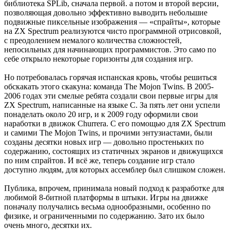
библиотека SPLib, сначала первой. а потом и второй версии,
позволяющая довольно эффективно выводить небольшие
подвижные пиксельные изображения — «спрайты», которые
на ZX Spectrum реализуются чисто программной отрисовкой,
с преодолением немалого количества сложностей,
непосильных для начинающих программистов. Это само по
себе открыло некоторые горизонты для создания игр.
Но потребовалась горячая испанская кровь, чтобы решиться
обскакать этого скакуна: команда The Mojon Twins. В 2005-
2006 годах эти смелые ребята создали свои первые игры для
ZX Spectrum, написанные на языке C. За пять лет они успели
понаделать около 20 игр, и к 2009 году оформили свои
наработки в движок Churrera. С его помощью для ZX Spectrum
и самими The Mojon Twins, и прочими энтузиастами, были
созданы десятки новых игр — довольно простеньких по
содержанию, состоящих из статичных экранов и движущихся
по ним спрайтов. И всё же, теперь создание игр стало
доступно людям, для которых ассемблер был слишком сложен.
Публика, впрочем, принимала новый подход к разработке для
любимой 8-битной платформы в штыки. Игры на движке
поначалу получались весьма однообразными, особенно по
физике, и ограниченными по содержанию. Зато их было
очень много, десятки их.