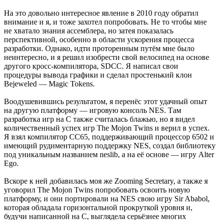
На это довольно интересное явление в 2010 году обратил
внимание и я, и тоже захотел попробовать. Не то чтобы мне
не хватало знания ассемблера, но затея показалась
перспективной, особенно в области ускорения процесса
разработки. Однако, идти проторенным путём мне было
неинтересно, и я решил изобрести свой велосипед на основе
другого кросс-компилятора, SDCC. Я написал свои
процедуры вывода графики и сделал простенький клон
Bejeweled — Magic Tokens.
Воодушевившись результатом, я перенёс этот удачный опыт
на другую платформу — игровую консоль NES. Там
разработка игр на C также считалась блажью, но я видел
количественный успех игр The Mojon Twins и верил в успех.
Я взял компилятор CC65, поддерживающий процессор 6502 и
имеющий рудиментарную поддержку NES, создал библиотеку
под уникальным названием neslib, а на её основе — игру Alter
Ego.
Вскоре к ней добавилась моя же Zooming Secretary, а также я
уговорил The Mojon Twins попробовать освоить новую
платформу, и они портировали на NES свою игру Sir Ababol,
которая обладала горизонтальной прокруткой уровня и,
будучи написанной на C, выглядела серьёзнее многих