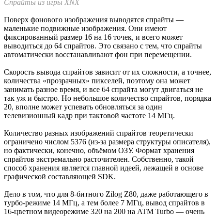
Спрайты из игры XNX
Поверх фонового изображения выводятся спрайты —
маленькие подвижные изображения. Они имеют
фиксированный размер 16 на 16 точек, и всего может
выводиться до 64 спрайтов. Это связано с тем, что спрайты
автоматически восстанавливают фон при перемещении.
Скорость вывода спрайтов зависит от их сложности, а точнее,
количества «прозрачных» пикселей, поэтому она может
занимать разное время, и все 64 спрайта могут двигаться не
так уж и быстро. Но небольшое количество спрайтов, порядка
20, вполне может успевать обновляться за один
телевизионный кадр при тактовой частоте 14 МГц.
Количество разных изображений спрайтов теоретически
ограничено числом 5376 (из-за размера структуры описателя),
но фактически, конечно, объёмом ОЗУ. Формат хранения
спрайтов экстремально расточителен. Собственно, такой
способ хранения является главной идеей, лежащей в основе
графической составляющей SDK.
Дело в том, что для 8-битного Zilog Z80, даже работающего в
турбо-режиме 14 МГц, а тем более 7 МГц, вывод спрайтов в
16-цветном видеорежиме 320 на 200 на ATM Turbo — очень