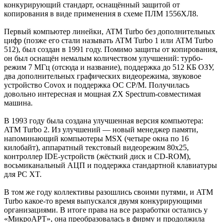
конкурирующий стандарт, оснащённый защитой от
копирования в виде применения в схеме ПЛМ 1556ХЛ8.
Первый компьютер линейки, ATM Turbo без дополнительных
цифр (позже его стали называть ATM Turbo 1 или ATM Turbo
512), был создан в 1991 году. Помимо защиты от копирования,
он был оснащён немалым количеством улучшений: турбо-
режим 7 МГц (отсюда и название), поддержка до 512 КБ ОЗУ,
два дополнительных графических видеорежима, звуковое
устройство Covox и поддержка ОС CP/M. Получилась
довольно интересная и мощная ZX Spectrum-совместимая
машина.
В 1993 году была создана улучшенная версия компьютера:
ATM Turbo 2. Из улучшений — новый менеджер памяти,
напоминающий компьютеры MSX (четыре окна по 16
килобайт), аппаратный текстовый видеорежим 80x25,
контроллер IDE-устройств (жёсткий диск и CD-ROM),
восьмиканальный АЦП и поддержка стандартной клавиатуры
для PC XT.
В том же году коллективы разошлись своими путями, и ATM
Turbo какое-то время выпускался двумя конкурирующими
организациями. В итоге права на все разработки остались у
«МикроАРТ», она преобразовалась в фирму и продолжила