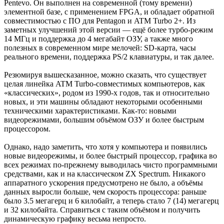
Pentevo. Он выполнен на современной (тому времени)
элементной базе, с применением FPGA, и обладает обратной
совместимостью с ПО для Pentagon и ATM Turbo 2+. Из
заметных улучшений этой версии — ещё более турбо-режим
14 МГц и поддержка до 4 мегабайт ОЗУ, а также много
полезных в современном мире мелочей: SD-карта, часы
реального времени, поддержка PS/2 клавиатуры, и так далее.
Резюмируя вышесказанное, можно сказать, что существует
целая линейка ATM Turbo-совместимых компьютеров, как
«классических», родом из 1990-х годов, так и относительно
новых, и эти машины обладают некоторыми особенными
техническими характеристиками. Как-то: новыми
видеорежимами, большим объёмом ОЗУ и более быстрым
процессором.
Однако, надо заметить, что хотя у компьютера и появились
новые видеорежимы, и более быстрый процессор, графика во
всех режимах по-прежнему выводилась чисто программными
средствами, как и на классическом ZX Spectrum. Никакого
аппаратного ускорения предусмотрено не было, а объёмы
данных выросли больше, чем скорость процессора: раньше
было 3.5 мегагерц и 6 килобайт, а теперь стало 7 (14) мегагерц
и 32 килобайта. Справиться с таким объёмом и получить
динамическую графику весьма непросто.