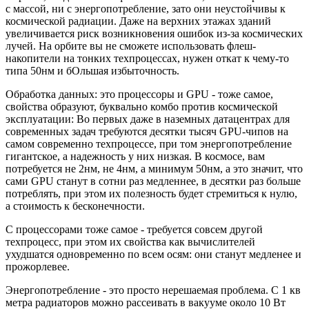
с массой, ни с энергопотребление, зато они неустойчивы к
космической радиации. Даже на верхних этажах зданий
увеличивается риск возникновения ошибок из-за космических
лучей. На орбите вы не сможете использовать флеш-
накопители на тонких техпроцессах, нужен откат к чему-то
типа 50нм и бОльшая избыточность.
Обработка данных: это процессоры и GPU - тоже самое,
свойства образуют, буквально комбо против космической
эксплуатации: Во первых даже в наземных датацентрах для
современных задач требуются десятки тысяч GPU-чипов на
самом современно техпроцессе, при том энергопотребление
гигантское, а надежность у них низкая. В космосе, вам
потребуется не 2нм, не 4нм, а минимум 50нм, а это значит, что
сами GPU станут в сотни раз медленнее, в десятки раз больше
потреблять, при этом их полезность будет стремиться к нулю,
а стоимость к бесконечности.
С процессорами тоже самое - требуется совсем другой
техпроцесс, при этом их свойства как вычислителей
ухудшатся одновременно по всем осям: они станут медленее и
прожорлевее.
Энергопотребление - это просто нерешаемая проблема. С 1 кв
метра радиаторов можно рассеивать в вакууме около 10 Вт