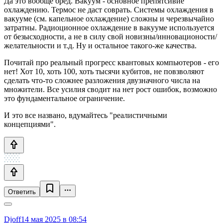
Да это вообще бред. Вакуум - основное препятсивие
охлаждению. Термос не даст соврать. Системы охлаждения в
вакууме (см. капельное охлаждение) сложны и черезвычайно
затратны. Радиоционное охлаждение в вакууме используется
от безысходности, а не в силу свой новизны/инновационости/
желательности и т.д. Ну и остальное такого-же качества.
Почитай про реальный прогресс квантовых компьютеров - его
нет! Хот 10, хоть 100, хоть тысячи кубитов, не повзволяют
сделать что-то сложнее разложения двузначного числа на
множители. Все усилия сводит на нет рост ошибок, возможно
это фундаментальное ограничение.
И это все названо, вдумайтесь "реалистичными
концепциями".
Ответить
Djoff
14 мая 2025 в 08:54