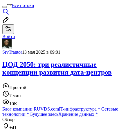
Все потоки
Войти
SrvTrantor
13 мая 2025 в 09:01
ЦОД 2050: три реалистичные
концепции развития дата-центров
Простой
7 мин
10K
Блог компании RUVDS.com
IT-инфраструктура
*
Сетевые
технологии
*
Будущее здесь
Хранение данных
*
Обзор
+41