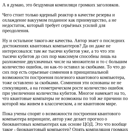
А я думаю, это бездумная компиляци громких заголовков.
Чего стоит только ядерный реактор в качестве резерва и
охлаждение вакуумом поданное как приимущество, а не
недостаток, который требует серьёзных усилий для
преодоления.
Ну и остальное такого-же качества. Автор знает о последних
достижениях квантовых компьютеров? Да он даже не
интересовался: там же тысячи кубитов уже, а то что эти
тысячи кубитов до сих пор максимум способны лишь на
разложение двухзначных числе на множители и то с большим
количество ошибок, он как-то оставил за скобками. То что до
сих пор есть серьезные сомнения в принципиальной
возможности построения полезного квантового компьютера,
тоже оставлено за скобками. Сомнения эти основаны не не
спекуляциях, а на геометрическом росте количество ошибок
при увеличении количества кубитов. Многое намекает на то,
что квантовые компьтеры не возможны по той же причини по
которой мы живем в классическом, а не квантовом мире.
Пока учены спорят о возможности построения квантового
компьютера впринципе, автор уже делает прогноз о
биоквантовых компьютерах как основе ЦОД. Это что вообще
такое - биоквантовый компьютер? Опять компиляция громких