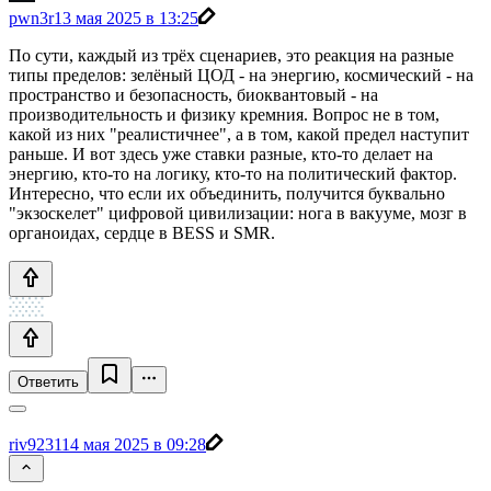
pwn3r
13 мая 2025 в 13:25
По сути, каждый из трёх сценариев, это реакция на разные
типы пределов: зелёный ЦОД - на энергию, космический - на
пространство и безопасность, биоквантовый - на
производительность и физику кремния. Вопрос не в том,
какой из них "реалистичнее", а в том, какой предел наступит
раньше. И вот здесь уже ставки разные, кто-то делает на
энергию, кто-то на логику, кто-то на политический фактор.
Интересно, что если их объединить, получится буквально
"экзоскелет" цифровой цивилизации: нога в вакууме, мозг в
органоидах, сердце в BESS и SMR.
Ответить
riv9231
14 мая 2025 в 09:28