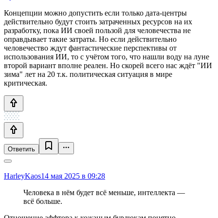
Концепции можно допустить если только дата-центры
действительно будут стоить затраченных ресурсов на их
разработку, пока ИИ своей пользой для человечества не
оправдывает такие затраты. Но если действительно
человечество ждут фантастические перспективы от
использования ИИ, то с учётом того, что нашли воду на луне
второй вариант вполне реален. Но скорей всего нас ждёт "ИИ
зима" лет на 20 т.к. политическая ситуация в мире
критическая.
Ответить
HarleyKaos
14 мая 2025 в 09:28
Человека в нём будет всё меньше, интеллекта —
всё больше.
Отношение аффтора к кожаным бурдюкам понятно...