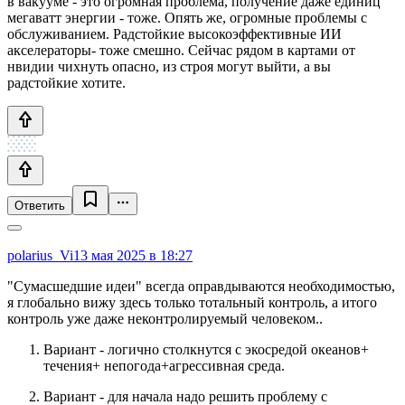
в вакууме - это огромная проблема, получение даже единиц
мегаватт энергии - тоже. Опять же, огромные проблемы с
обслуживанием. Радстойкие высокоэффективные ИИ
акселераторы- тоже смешно. Сейчас рядом в картами от
нвидии чихнуть опасно, из строя могут выйти, а вы
радстойкие хотите.
Ответить
polarius_Vi
13 мая 2025 в 18:27
"Сумасшедшие идеи" всегда оправдываются необходимостью,
я глобально вижу здесь только тотальный контроль, а итого
контроль уже даже неконтролируемый человеком..
Вариант - логично столкнутся с экосредой океанов+
течения+ непогода+агрессивная среда.
Вариант - для начала надо решить проблему с