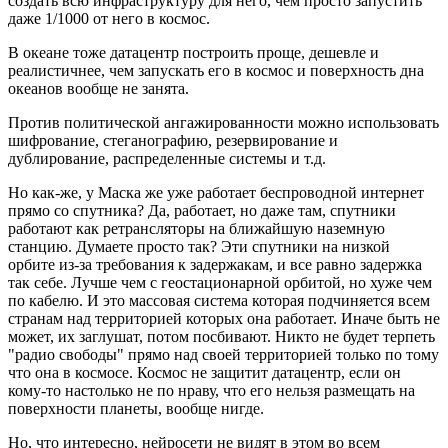
создать всю инфраструктуру для него, чем просто запустить
даже 1/1000 от него в космос.
В океане тоже датацентр построить проще, дешевле и
реалистичнее, чем запускать его в космос и поверхность дна
океанов вообще не занята.
Против политической ангажированности можно использовать
шифрование, стеганографию, резервирование и
дублирование, распределенные системы и т.д.
Но как-же, у Маска же уже работает беспроводной интернет
прямо со спутника? Да, работает, но даже там, спутники
работают как ретрансляторы на ближайшую наземную
станцию. Думаете просто так? Эти спутники на низкой
орбите из-за требования к задержакам, и все равно задержка
так себе. Лучше чем с геостационарной орбитой, но хуже чем
по кабелю. И это массовая система которая подчиняется всем
странам над территорией которых она работает. Иначе быть не
может, их заглушат, потом посбивают. Никто не будет терпеть
"радио свободы" прямо над своей территорией только по тому
что она в космосе. Космос не защитит датацентр, если он
кому-то настолько не по нраву, что его нельзя размещать на
поверхности планеты, вообще нигде.
Но, что интересно, нейросети не видят в этом во всем