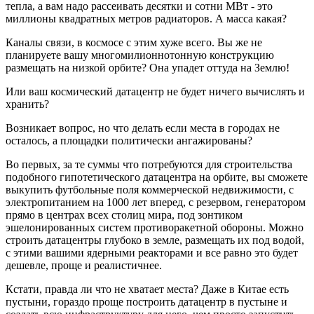
тепла, а вам надо рассеивать десятки и сотни МВт - это
миллионы квадратных метров радиаторов. А масса какая?
Каналы связи, в космосе с этим хуже всего. Вы же не
планируете вашу многомилионнотонную конструкцию
размещать на низкой орбите? Она упадет оттуда на Землю!
Или ваш космический датацентр не будет ничего вычислять и
хранить?
Возникает вопрос, но что делать если места в городах не
осталось, а площадки политически ангажированы?
Во первых, за те суммы что потребуются для строительства
подобного гипотетического датацентра на орбите, вы сможете
выкупить футбольные поля коммерческой недвижимости, с
электропитанием на 1000 лет вперед, с резервом, генератором
прямо в центрах всех столиц мира, под зонтиком
эшелонированных систем противоракетной обороны. Можно
строить датацентры глубоко в земле, размещать их под водой,
с этими вашими ядерными реакторами и все равно это будет
дешевле, проще и реалистичнее.
Кстати, правда ли что не хватает места? Даже в Китае есть
пустыни, гораздо проще построить датацентр в пустыне и