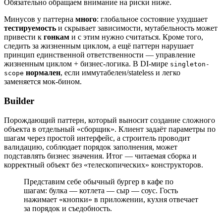
Обязательно обращаем внимание на риски ниже.
Минусов у паттерна
много
: глобальное состояние ухудшает
тестируемость
и скрывает зависимости, мутабельность может
привести к
гонкам
и с этим нужно считаться. Кроме того,
следить за жизненным циклом, а ещё паттерн нарушает
принцип единственной ответственности — управление
жизненным циклом + бизнес-логика. В DI-мире
singleton-
нормален
, если иммутабелен/stateless и легко
scope
заменяется мок-бином.
Builder
Порождающий паттерн, который выносит создание сложного
объекта в отдельный «сборщик». Клиент задаёт параметры по
шагам через простой интерфейс, а строитель проводит
валидацию, соблюдает порядок заполнения, может
подставлять бизнес значения. Итог — читаемая сборка и
корректный объект без «телескопических» конструкторов.
Представим себе обычный бургер в кафе по
шагам: булка — котлета — сыр — соус. Гость
нажимает «кнопки» в приложении, кухня отвечает
за порядок и съедобность.