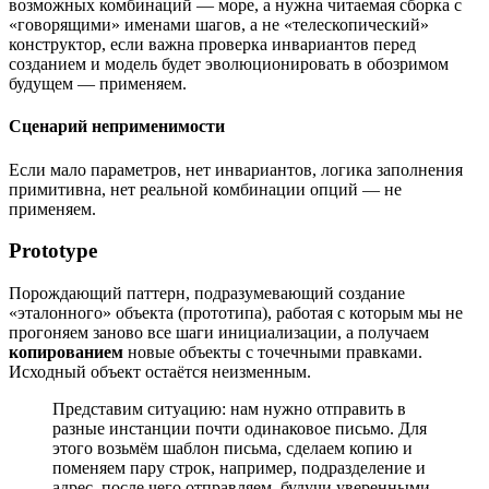
возможных комбинаций — море, а нужна читаемая сборка с
«говорящими» именами шагов, а не «телескопический»
конструктор, если важна проверка инвариантов перед
созданием и модель будет эволюционировать в обозримом
будущем — применяем.
Сценарий неприменимости
Если мало параметров, нет инвариантов, логика заполнения
примитивна, нет реальной комбинации опций — не
применяем.
Prototype
Порождающий паттерн, подразумевающий создание
«эталонного» объекта (прототипа), работая с которым мы не
прогоняем заново все шаги инициализации, а получаем
копированием
новые объекты с точечными правками.
Исходный объект остаётся неизменным.
Представим ситуацию: нам нужно отправить в
разные инстанции почти одинаковое письмо. Для
этого возьмём шаблон письма, сделаем копию и
поменяем пару строк, например, подразделение и
адрес, после чего отправляем, будучи уверенными,