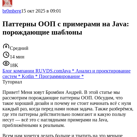
br0mberg
15 окт 2025 в 09:01
Паттерны ООП c примерами на Java:
порождающие шаблоны
Средний
14 мин
18K
Блог компании RUVDS.com
Java
*
Анализ и проектирование
систем
*
Kotlin
*
Программирование
*
Туториал
Привет! Меня зовут Бромбин Андрей. В этой статье мы
рассмотрим порождающие паттерны ООП. Обсудим, что
такое хороший дизайн и почему не стоит начинать всё с нуля
каждый раз, когда перед нами новая задача. Также разберёмся,
где эти паттерны действительно помогают и какую пользу
несут — всё это с наглядными примерами на Java,
приближёнными к реальным.
Всем нам хочется делать больше и тратить на это меньше