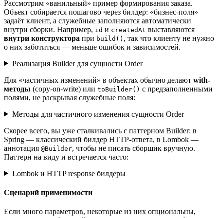
Рассмотрим «ванильный» пример формирования заказа.
Объект собирается пошагово через билдер: «бизнес-поля»
задаёт клиент, а служебные заполняются автоматически
внутри сборки. Например,
и
выставляются
id
createdAt
внутри конструктора
при
, так что клиенту не нужно
build()
о них заботиться — меньше ошибок и зависимостей.
Реализация Builder для сущности Order
Для «частичных изменений» в объектах обычно делают
with-
методы
(copy-on-write) или
c предзаполненными
toBuilder()
полями, не раскрывая служебные поля:
Методы для частичного изменения сущности Order
Скорее всего, вы уже сталкивались с паттерном Builder: в
Spring — классический билдер HTTP-ответа, в Lombok —
аннотация
, чтобы не писать сборщик вручную.
@Builder
Паттерн на виду и встречается часто:
Lombok и HTTP response билдеры
Сценарий применимости
Если много параметров, некоторые из них опциональны,