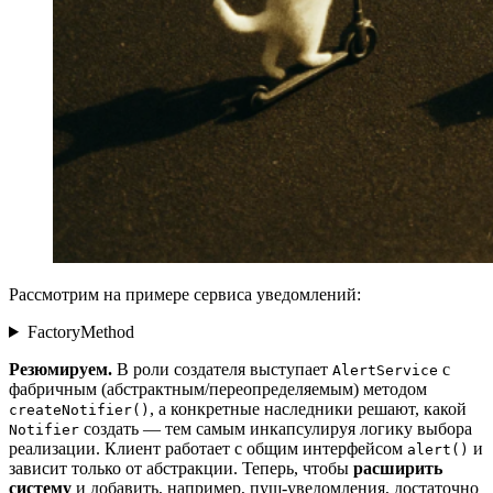
Рассмотрим на примере сервиса уведомлений:
FactoryMethod
Резюмируем.
В роли создателя выступает
с
AlertService
фабричным (абстрактным/переопределяемым) методом
, а конкретные наследники решают, какой
createNotifier()
создать — тем самым инкапсулируя логику выбора
Notifier
реализации. Клиент работает с общим интерфейсом
и
alert()
зависит только от абстракции. Теперь, чтобы
расширить
систему
и добавить, например, пуш-уведомления, достаточно