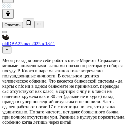
Ответить
oldDBA
25 окт 2025 в 18:11
Месяц назад вполне себе робот в отеле Мариотт Сирахами с
милыми анимешными глазками ползал по ресторану собирая
посуду. В Киото в паре магазинов тоже встречались
полуандроидные личности. В остальном ценится
человеческое общение. Что касается банковской системы - да,
карты с nfc ни в одном банкомате не принимают, переводы
c2c отсутствуют как класс, а сортиры с чпу и в такси на
сидениях кружева как и 30 лет (дальше не в курсе) назад,
правда в супер последний лехус-такси не пошили. Часть
едален работают после 17 и с пятницы по вск, что для нас
удивительно. Но зато чистота, нет даже брошенного бычка,
при полном отсутствии урн. Разница в культуре поразительна,
особенно когда летишь через китай.