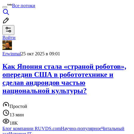
Все потоки
Войти
Erwinmal
25 окт 2025 в 09:01
Как Япония стала «страной роботов»,
опередив США в робототехнике и
сделав андроидов частью
национальной культуры?
Простой
13 мин
18K
Блог компании RUVDS.com
Научно-популярное
Читальный
зал
История IT