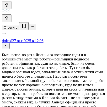
Ответить
drdead
27 окт 2025 в 12:06
Был несколько раз в Японии за последние годы и в
большинстве мест, где роботы-носильщики подносов
работали, официантки, судя по их лицам, были не очень
довольны тем, как работают эти роботы. Тут и там был
видный большой вздох, закатанные глаза и официантки сами
намного быстрее справлялись. Пару раз посетители
заваливались большой группой, ставили столы вместе и робот
просто не мог нормально определить, куда подкатиться.
Дэдлок с посетителями, которые шли на кассу оплачивать или
в сортир, когда ни робот, ни посетитель не могли развернуться
(места между столами в Японии бывает... не слишком уж и
много, скажем так). В лаунже Ханеды официанты просто
тырили подносы у робота и сами относили на кухню, ибо