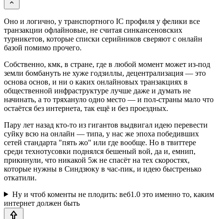
Оно и логично, у транспортного IC профиля у фелики все
транзакции офлайновые, не считая синкансеновских
турникетов, которые списки серийников сверяют с онлайн
базой помимо прочего.
Собственно, кмк, в стране, где в любой момент может из-под
земли бомбануть не хуже годзиллы, децентрализация — это
основа основ, и ни о каких онлайновых транзакциях в
общественной инфраструктуре лучше даже и думать не
начинать, а то тряхануло одно место — и пол-страны мало что
остаётся без интернета, так ещё и без проездных.
Пару лет назад кто-то из гигантов выдвигал идею перевести
суйку всю на онлайн — типа, у нас же эпоха победивших
сетей стандарта "пять жо" или где вообще. Но в твиттере
среди технотусовки поднялся бешеный вой, да и, емнип,
прикинули, что никакой 5ж не спасёт на тех скоростях,
которые нужны в Синдзюку в час-пик, и идею быстренько
откатили.
Ну и чтоб коменты не плодить: веб1.0 это именно то, каким
интернет должен быть