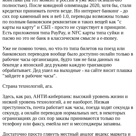
полностью). После ковидной олимпиады 2020, хотя бы, стали
кредитки принимать почти везде. Но интернет банкинг - до
сих пор каменный век и веб 1.0, переводы возможны только
по полным банковским реквизитам и таких вещей как "с
карты на карту" и СБП - просто не существует в принципе.
Есть приложения типа PayPay, и NFC карты типа суйки и
пасмо но это не банк в классическом смысле а e-money.
Уже не помню точно, но что-то типа билетов на поезд или
банковских переводов вообще было доступно онлайн только в
рабочие часы организации, будто там не база данных на
бекенде а японский дед руками каждую транзакцию
обрабатывает. Дед ушел на выходные - на сайте висит плашка
"зайдите в рабочие часы".
Страна технологий, ага.
Здесь, как раз, АНТИ-киберпанк: высокий уровень жизни и
низкий уровень технологий, а не наоборот. Низкая
преступность, почта работает как часы, поезда ходят секунда в
секунду, а онлайн переводов нормальных нет, в некоторых
огранизациях до сих пор заказы принимаются только по
телефону или факсу, емейла нет и мессенджеры запаяны.
Достаточно просто глянуть местный аналог яндекс маркета и