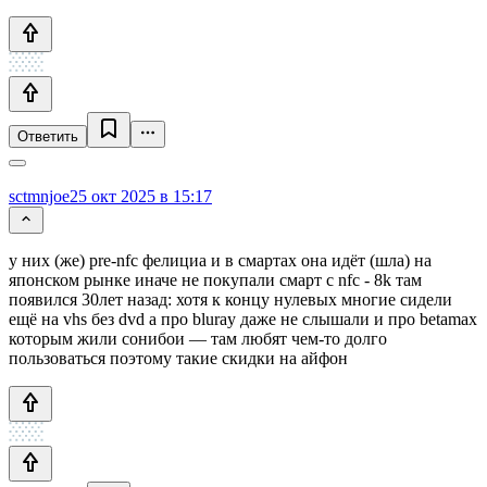
Ответить
sctmnjoe
25 окт 2025 в 15:17
у них (же) pre-nfc фелициа и в смартах она идёт (шла) на
японском рынке иначе не покупали смарт с nfc - 8k там
появился 30лет назад: хотя к концу нулевых многие сидели
ещё на vhs без dvd а про bluray даже не слышали и про betamax
которым жили сонибои — там любят чем-то долго
пользоваться поэтому такие скидки на айфон