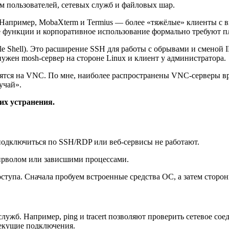
ам пользователей, сетевых служб и файловых шар.
 Например, MobaXterm и Termius — более «тяжёлые» клиенты с 
е функции и корпоративное использование формально требуют п
le Shell). Это расширение SSH для работы с обрывами и смено
нужен mosh-сервер на стороне Linux и клиент у администратора.
оятся на VNC. По мне, наиболее распространены VNC-серверы в
учай».
их устранения.
т подключиться по SSH/RDP или веб-сервисы не работают.
йрволом или зависшими процессами.
оступа. Сначала пробуем встроенные средства ОС, а затем сторо
лужб. Например, ping и tracert позволяют проверить сетевое сое
текущие подключения.