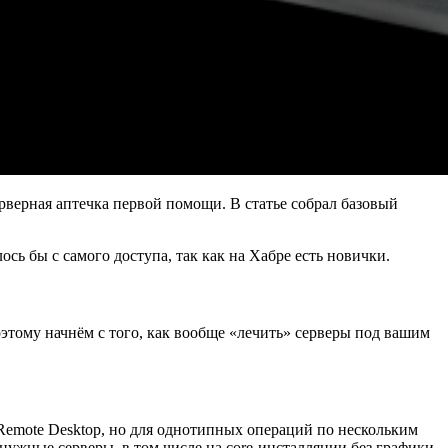
верная аптечка первой помощи. В статье собрал базовый
сь бы с самого доступа, так как на Хабре есть новички.
оэтому начнём с того, как вообще «лечить» серверы под вашим
Remote Desktop, но для однотипных операций по нескольким
нужные серверы, в том числе на core-инсталляции без графики.