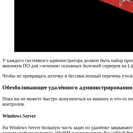
У каждого системного администратора должен быть набор про
минимум ПО для «лечения» основных болезней серверов на Li
Чтобы не превращать аптечку в бессмысленный перечень утилит
Обезболивающее удалённого администрирования
Пока вы не можете быстро залогиниться на машину и что-то по
контролем.
Windows Server
На Windows Server большую часть задач по удалёнке закрываю
хостам удобнее включить WinRM и использовать PowerShell Remo