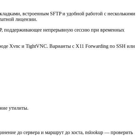
вкладками, встроенным SFTP и удобной работой с несколькими
латной лицензии.
й IP, поддерживающее непрерывную сессию при временных
роде Xvnc и TightVNC. Варианты с X11 Forwarding по SSH или
нние утилиты.
динение до сервера и маршрут до хоста, nslookup — проверить