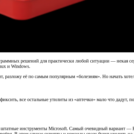
граммных решений для практически любой ситуации — некая сер
nux и Windows.
, разложу её по самым популярным «болезням». Но начать хотело
фиксить, все остальные утилиты из «аптечки» мало что дадут, п
т штатные инструменты Microsoft. Самый очевидный вариант — 
ting. В этом случае скрипты и команды сразу будут уходить на 