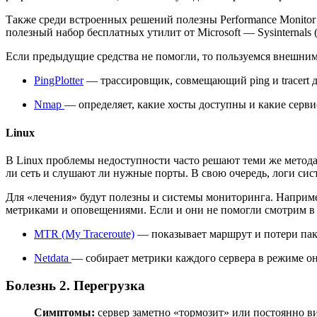
Также среди встроенных решений полезны Performance Monitor 
полезный набор бесплатных утилит от Microsoft — Sysinternals 
Если предыдущие средства не помогли, то пользуемся внешни
PingPlotter
— трассировщик, совмещающий ping и tracert д
Nmap
— определяет, какие хосты доступны и какие серв
Linux
В Linux проблемы недоступности часто решают теми же методами. 
ли сеть и слушают ли нужные порты. В свою очередь, логи сист
Для «лечения» будут полезны и системы мониторинга. Наприм
метриками и оповещениями. Если и они не помогли смотрим в
MTR (My Traceroute)
— показывает маршрут и потери паке
Netdata
— собирает метрики каждого сервера в режиме он
Болезнь 2. Перегрузка
Симптомы:
сервер заметно «тормозит» или постоянно ви