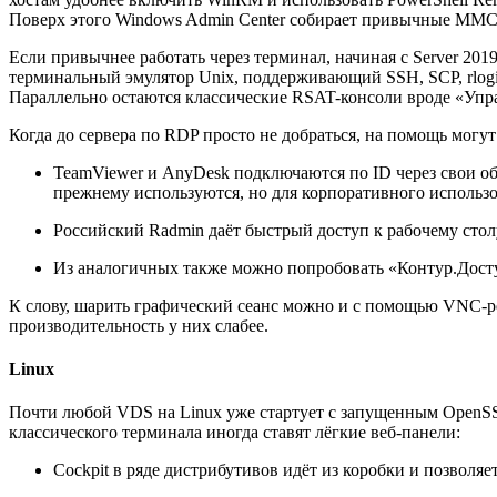
Поверх этого Windows Admin Center собирает привычные MMC-о
Если привычнее работать через терминал, начиная с Server 2
терминальный эмулятор Unix, поддерживающий SSH, SCP, rlog
Параллельно остаются классические RSAT-консоли вроде «У
Когда до сервера по RDP просто не добраться, на помощь могу
TeamViewer и AnyDesk подключаются по ID через свои об
прежнему используются, но для корпоративного использ
Российский Radmin даёт быстрый доступ к рабочему стол
Из аналогичных также можно попробовать «Контур.Досту
К слову, шарить графический сеанс можно и с помощью VNC-р
производительность у них слабее.
Linux
Почти любой VDS на Linux уже стартует с запущенным OpenSS
классического терминала иногда ставят лёгкие веб-панели:
Cockpit в ряде дистрибутивов идёт из коробки и позволяе