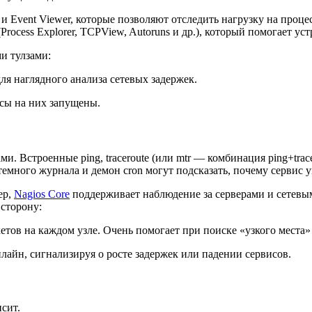
и Event Viewer, которые позволяют отследить нагрузку на проце
(Process Explorer, TCPView, Autoruns и др.), который помогает у
ми тулзами:
ля наглядного анализа сетевых задержек.
исы на них запущены.
Встроенные ping, traceroute (или mtr — комбинация ping+tracerout
емного журнала и демон cron могут подсказать, почему сервис у
ер,
Nagios Core
поддерживает наблюдение за серверами и сетев
 сторону:
тов на каждом узле. Очень помогает при поиске «узкого места» 
лайн, сигнализируя о росте задержек или падении сервисов.
сит.