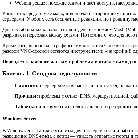
Webmin решает похожие задачи и даёт доступ к настройк
Когда этих средств уже мало, подключают сторонние утилиты.
серверами. У обоих есть бесплатные редакции, но продвинуты
Для нестабильных каналов связи отдельно упомяну Mosh (Mobi
разрывах и переездах между сетями. Но помните, что для него 
Кроме того, варианты с графическим доступом чаще всего стр
разовой VNC-сессией остаются инструментами «на крайний сл
Перейдём к наиболее частым проблемам и «таблеткам» для 
Болезнь 1. Синдром недоступности
Симптомы:
сервер «не отвечает», не пингуется, не даё
Причины:
проблемы с сетью, DNS, маршрутизацией, фа
Таблетка:
инструменты сетевого анализа и резервного д
Windows Server
В Windows есть базовые утилиты для проверки связи и работы с
разрешение DNS-имён, а netstat — увидеть открытые порты и 