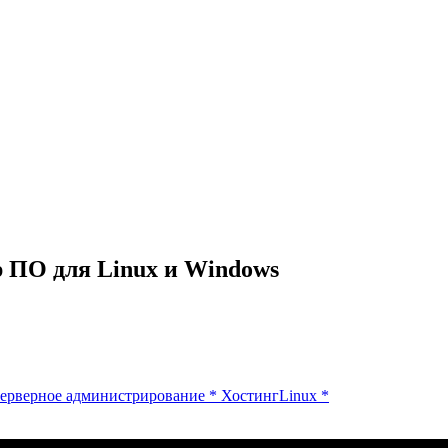
 ПО для Linux и Windows
ерверное администрирование
*
Хостинг
Linux
*