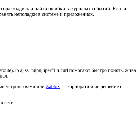
ссор/сеть/диск и найти ошибки в журналах событий. Есть и
странять неполадки в системе и приложениях.
e), ip a, ss -tulpn, iperf3 и curl помогают быстро понять, жива
пал.
ыми устройствами или
Zabbix
— корпоративное решение с
в сети.