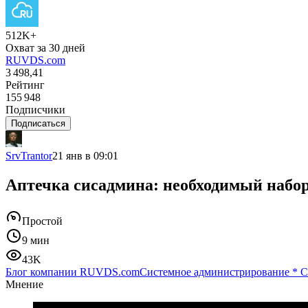
512K+
Охват за 30 дней
RUVDS.com
3 498,41
Рейтинг
155 948
Подписчики
Подписаться
SrvTrantor
21 янв в 09:01
Аптечка сисадмина: необходимый набор
Простой
9 мин
43K
Блог компании RUVDS.com
Системное администрирование
*
С
Мнение