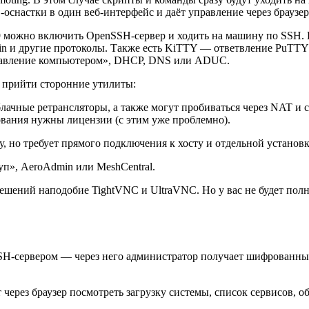
снастки в один веб-интерфейс и даёт управление через браузе
019 можно включить OpenSSH-сервер и ходить на машину по SSH
in и другие протоколы. Также есть KiTTY — ответвление PuTTY
правление компьютером», DHCP, DNS или ADUC.
т прийти сторонние утилиты:
лачные ретрансляторы, а также могут пробиваться через NAT и 
ования нужны лицензии (с этим уже проблемно).
у, но требует прямого подключения к хосту и отдельной устано
п», AeroAdmin или MeshCentral.
ешений наподобие TightVNC и UltraVNC. Но у вас не будет пол
H-сервером — через него администратор получает шифрованный
т через браузер посмотреть загрузку системы, список сервисов, 