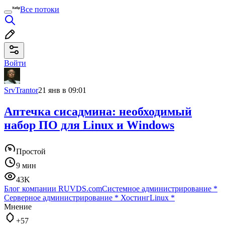
Все потоки
Войти
SrvTrantor
21 янв в 09:01
Аптечка сисадмина: необходимый
набор ПО для Linux и Windows
Простой
9 мин
43K
Блог компании RUVDS.com
Системное администрирование
*
Серверное администрирование
*
Хостинг
Linux
*
Мнение
+57