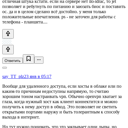
отличная штука кстати. если на сервере нет ilo-idrac, то jet
позволяет и ребутнуть по питанию и заюзать биос и поставить
ос. да и в целом сделано всё достойно. у меня только
положительные впечатления. ps - не заточен для работы с
телефона - планшета....
Ответить
say_TT_plz
23 янв в 05:17
Вообще для удаленного доступа, если хосты в облаке или по
каким-то причинам недоступны напрямую, то считаю
хорошим тоном настраивать vpn. Обычно openvpn хватает за
глаза, когда нужный хост как клиент коннектится и можно
получить к нему доступ в обход. Это позволяет не светить
открытыми портами наружу и быть толерантным к способу
выхода в интернет.
Но тут нужно понимать, что это закрывает одни дыры, но