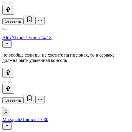
Ответить
AlexNixon
21 янв в 14:18
но вообще если вы не хостите на писюках, то в серваке
должна быть удаленная консоль
Ответить
Mirzapch
21 янв в 17:30