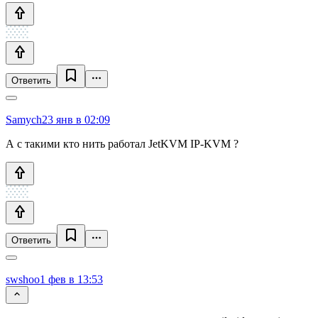
Ответить
Samych
23 янв в 02:09
А с такими кто нить работал JetKVM IP-KVM ?
Ответить
swshoo
1 фев в 13:53