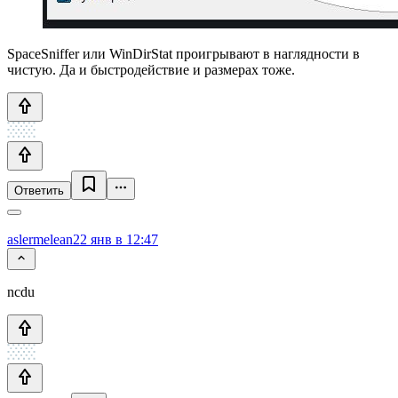
SpaceSniffer или WinDirStat проигрывают в наглядности в
чистую. Да и быстродействие и размерах тоже.
Ответить
aslermelean
22 янв в 12:47
ncdu