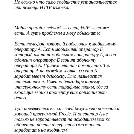
Не важно что само соединение устанавливается
при помощи HTTP колбека.
Mobile operator network — есть, VoIP — тоже
есть. А суть проблемы я могу объяснить:
Есть телефон, который подключен к мобильному
оператору А. Есть мобильный оператор Б,
который платит мобильному оператору А, когда
абонент оператора Б звонит абоненту
оператора А. Причем платит поминутно. Т.е.
оператор А на каждом звонке из сети Б
зарабатывает денюжку. Это называется
интерконнект. Именно благодаря такому
интерконнекту есть тарифные планы, где за
входящие звонки абоненту еще доплачивают
деньги.
Тут появляетесь вы со своей безусловно полезной и
хорошей программой Freeje. И оператор А не
только не зарабатывает на исходящем звонке
абонента, но еще и теряет возможность
заработать на входящем