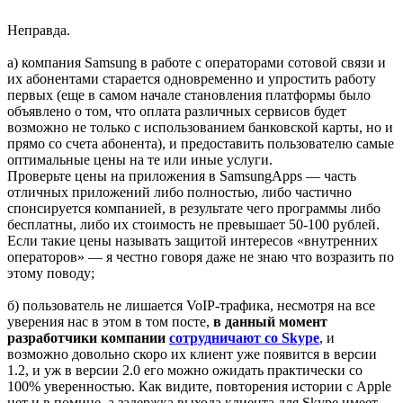
Неправда.
а) компания Samsung в работе с операторами сотовой связи и
их абонентами старается одновременно и упростить работу
первых (еще в самом начале становления платформы было
объявлено о том, что оплата различных сервисов будет
возможно не только с использованием банковской карты, но и
прямо со счета абонента), и предоставить пользователю самые
оптимальные цены на те или иные услуги.
Проверьте цены на приложения в SamsungApps — часть
отличных приложений либо полностью, либо частично
спонсируется компанией, в результате чего программы либо
бесплатны, либо их стоимость не превышает 50-100 рублей.
Если такие цены называть защитой интересов «внутренних
операторов» — я честно говоря даже не знаю что возразить по
этому поводу;
б) пользователь не лишается VoIP-трафика, несмотря на все
уверения нас в этом в том посте,
в данный момент
разработчики компании
сотрудничают со Skype
, и
возможно довольно скоро их клиент уже появится в версии
1.2, и уж в версии 2.0 его можно ожидать практически со
100% уверенностью. Как видите, повторения истории с Apple
нет и в помине, а задержка выхода клиента для Skype имеет