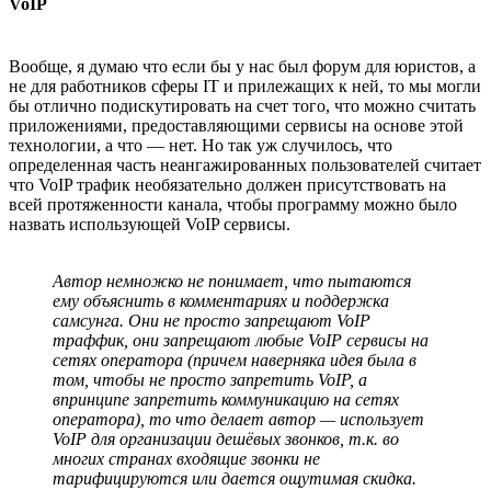
VoIP
Вообще, я думаю что если бы у нас был форум для юристов, а
не для работников сферы IT и прилежащих к ней, то мы могли
бы отлично подискутировать на счет того, что можно считать
приложениями, предоставляющими сервисы на основе этой
технологии, а что — нет. Но так уж случилось, что
определенная часть неангажированных пользователей считает
что VoIP трафик необязательно должен присутствовать на
всей протяженности канала, чтобы программу можно было
назвать использующей VoIP сервисы.
Автор немножко не понимает, что пытаются
ему объяснить в комментариях и поддержка
самсунга. Они не просто запрещают VoIP
траффик, они запрещают любые VoIP сервисы на
сетях оператора (причем наверняка идея была в
том, чтобы не просто запретить VoIP, а
впринципе запретить коммуникацию на сетях
оператора), то что делает автор — использует
VoIP для организации дешёвых звонков, т.к. во
многих странах входящие звонки не
тарифицируются или дается ощутимая скидка.