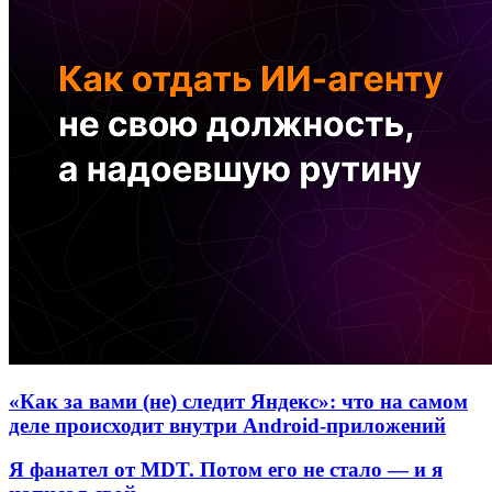
«Как за вами (не) следит Яндекс»: что на самом
деле происходит внутри Android-приложений
Я фанател от MDT. Потом его не стало — и я