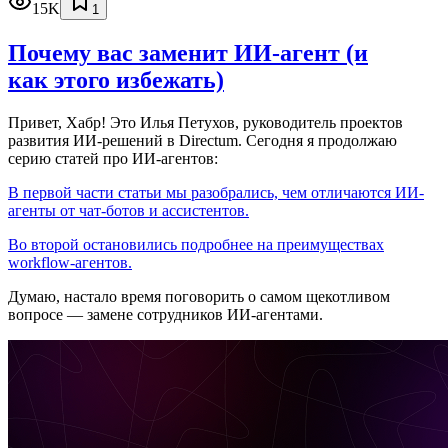
15K
1
Почему вас заменит ИИ‑агент (и
как этого избежать)
Привет, Хабр! Это Илья Петухов, руководитель проектов
развития ИИ-решений в Directum. Сегодня я продолжаю
серию статей про ИИ-агентов:
В первой части статьи мы разобрались, чем отличаются ИИ-
агенты от чат-ботов и ассистентов.
Во второй остановились подробнее на преимуществах
workflow-агентов.
Думаю, настало время поговорить о самом щекотливом
вопросе — замене сотрудников ИИ-агентами.