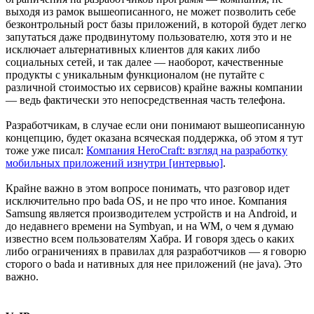
выходя из рамок вышеописанного, не может позволить себе
безконтрольный рост базы приложений, в которой будет легко
запутаться даже продвинутому пользователю, хотя это и не
исключает альтернативных клиентов для каких либо
социальных сетей, и так далее — наоборот, качественные
продукты с уникальным функционалом (не путайте с
различной стоимостью их сервисов) крайне важны компании
— ведь фактически это непосредственная часть телефона.
Разработчикам, в случае если они понимают вышеописанную
концепцию, будет оказана всяческая поддержка, об этом я тут
тоже уже писал:
Компания HeroCraft: взгляд на разработку
мобильных приложений изнутри [интервью]
.
Крайне важно в этом вопросе понимать, что разговор идет
исключительно про bada OS, и не про что иное. Компания
Samsung является производителем устройств и на Android, и
до недавнего времени на Symbyan, и на WM, о чем я думаю
известно всем пользователям Хабра. И говоря здесь о каких
либо ограничениях в правилах для разработчиков — я говорю
сторого о bada и нативных для нее приложений (не java). Это
важно.