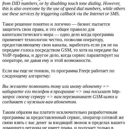
from DID numbers, or by disabling touch tone dialing. However,
this is also overcome by the use of speed dial numbers, while others
use these services by triggering callback via the Internet or SMS.
Такое решение понятно и логично — бизнес пытается
защитить свои права, и это общее правило для
капиталистического мира — одно дело когда программа
применяет технологии честно, позволяя оператору,
предоставляющему свои каналы, заработать если уж не на
передаче голоса посредством GSM, то хотя на передаче бы
VoIP-трафика, и другое дело, когда сервис паразитирует на
операторе, не давая ему и этой возможности.
Если вы еще не поняли, то программа Freeje работает по
следующему алгоритму:
Вы желаете позвонить тому или иному абоненту =>
набираете его телефон в программе => она посылает http-
запрос своему серверу => вам перезванивает GSM-шлюз и
соединяет с нужным вам абонентом.
Таким образом вы платите исключительно разработчикам
программы за предоставленный сервис, оператор сотовой же
связи взять с вас денег за входящий звонок в пределах вашего
домашнего региона не имеет права, и получает только в