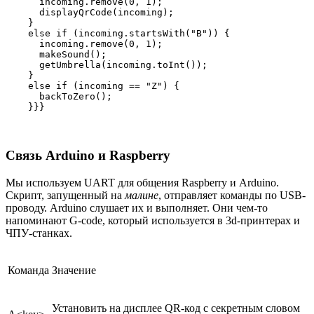
      incoming.remove(0, 1);

      displayQrCode(incoming);

    }

    else if (incoming.startsWith("B")) {

      incoming.remove(0, 1);

      makeSound();

      getUmbrella(incoming.toInt());

    }

    else if (incoming == "Z") {

      backToZero();

    }}} 

Связь Arduino и Raspberry
Мы используем UART для общения Raspberry и Arduino.
Скрипт, запущенный на
малине
, отправляет команды по USB-
проводу. Arduino слушает их и выполняет. Они чем-то
напоминают G-code, который используется в 3d-принтерах и
ЧПУ-станках.
Команда
Значение
Установить на дисплее QR-код с секретным словом