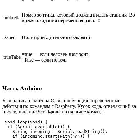
Номер зонтика, который должна выдать станция. Во
umbrella
время ожидания переменная равна 0
issued
Поле принудительного закрытия
=true — если человек взял зонт
trueTake
=false — если не взял
Часть Arduino
Был написан скетч на C, выполняющий определенные
действия по командам с Raspberry. Кусок кода, отвечающий за
прослушивание Serial-portа на наличие команд:
 void loop(void) {

  if (Serial.available()) {

    String incoming = Serial.readString();

    if (incoming.startsWith("A")) {
