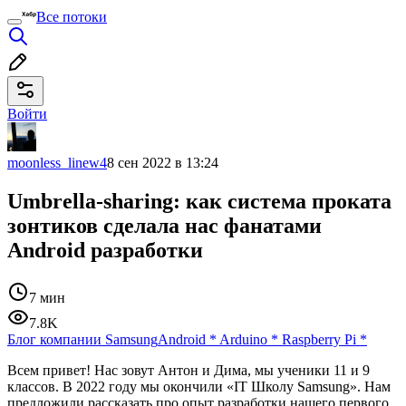
Все потоки
Войти
moonless_linew4
8 сен 2022 в 13:24
Umbrella-sharing: как система проката
зонтиков сделала нас фанатами
Android разработки
7 мин
7.8K
Блог компании Samsung
Android
*
Arduino
*
Raspberry Pi
*
Всем привет! Нас зовут Антон и Дима, мы ученики 11 и 9
классов. В 2022 году мы окончили «IT Школу Samsung». Нам
предложили рассказать про опыт разработки нашего первого