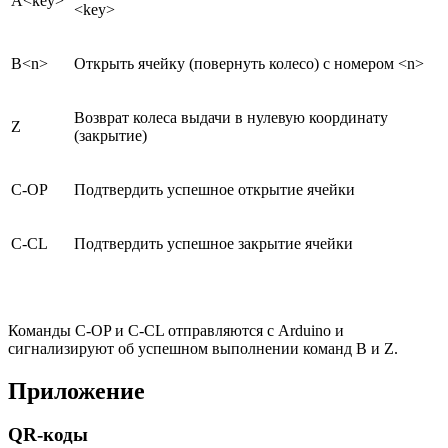
A<key>
<key>
B<n>
Открыть ячейку (повернуть колесо) с номером <n>
Возврат колеса выдачи в нулевую координату
Z
(закрытие)
С-OP
Подтвердить успешное открытие ячейки
C-CL
Подтвердить успешное закрытие ячейки
Команды C-OP и C-CL отправляются с Arduino и
сигнализируют об успешном выполнении команд B и Z.
Приложение
QR-коды