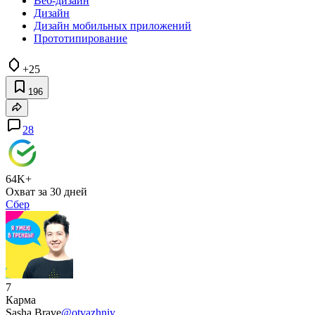
Веб-дизайн
Дизайн
Дизайн мобильных приложений
Прототипирование
+25
196
28
64K+
Охват за 30 дней
Сбер
7
Карма
Sasha Brave
@otvazhniy