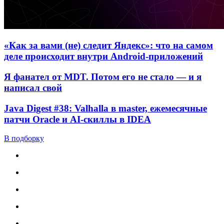
«Как за вами (не) следит Яндекс»: что на самом
деле происходит внутри Android-приложений
Я фанател от MDT. Потом его не стало — и я
написал свой
Java Digest #38: Valhalla в master, ежемесячные
патчи Oracle и AI-скиллы в IDEA
В подборку