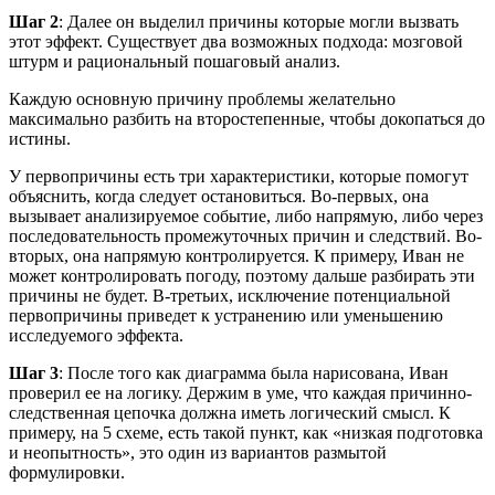
Шаг 2
: Далее он выделил причины которые могли вызвать
этот эффект. Существует два возможных подхода: мозговой
штурм и рациональный пошаговый анализ.
Каждую основную причину проблемы желательно
максимально разбить на второстепенные, чтобы докопаться до
истины.
У первопричины есть три характеристики, которые помогут
объяснить, когда следует остановиться. Во-первых, она
вызывает анализируемое событие, либо напрямую, либо через
последовательность промежуточных причин и следствий. Во-
вторых, она напрямую контролируется. К примеру, Иван не
может контролировать погоду, поэтому дальше разбирать эти
причины не будет. В-третьих, исключение потенциальной
первопричины приведет к устранению или уменьшению
исследуемого эффекта.
Шаг 3
: После того как диаграмма была нарисована, Иван
проверил ее на логику. Держим в уме, что каждая причинно-
следственная цепочка должна иметь логический смысл. К
примеру, на 5 схеме, есть такой пункт, как «низкая подготовка
и неопытность», это один из вариантов размытой
формулировки.