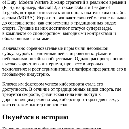
of Duty: Modern Warfare 3; жанр стратегий в реальном времени
(RTS), например, Starcraft 2; а также Dota 2 и League of
Legends, которые относятся к многопользовательским онлайн-
аренам (MOBA). Игроки оттачивают свои геймерские навыки
до совершенства, как спортсмены в традиционных видах
спорта. Лучшие из них достигают статуса суперзвезды,
в комплекте со спонсорством, выгодными контрактами и
обожающими фанатами.
Изначально соревновательные игры были небольшой
субкультурой, ограничивавшейся игровыми клубами и
небольшими онлайн-сообществами. Однако распространение
высокоскоростного интернета, прогресс в игровых
технологиях и рост стриминговых платформ превратили его в
глобальную индустрию.
Ключевым фактором успеха киберспорта стала его
доступность. В отличие от традиционных видов спорта, где
требуется скорость, физическая сила или доступ к
дорогостоящим реквизитам, киберспорт открыт для всех, у
кого есть компьютер или консоль.
Окунёмся в историю
Конечно, сегодня киберспорт может похвастаться