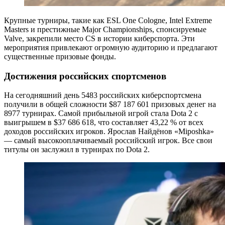
Крупные турниры, такие как ESL One Cologne, Intel Extreme
Masters и престижные Major Championships, спонсируемые
Valve, закрепили место CS в истории киберспорта. Эти
мероприятия привлекают огромную аудиторию и предлагают
существенные призовые фонды.
Достижения российских спортсменов
На сегодняшний день 5483 российских киберспортсмена
получили в общей сложности $87 187 601 призовых денег на
8977 турнирах. Самой прибыльной игрой стала Dota 2 с
выигрышем в $37 686 618, что составляет 43,22 % от всех
доходов российских игроков. Ярослав Найдёнов «Miposhka»
— самый высокооплачиваемый российский игрок. Все свои
титулы он заслужил в турнирах по Dota 2.