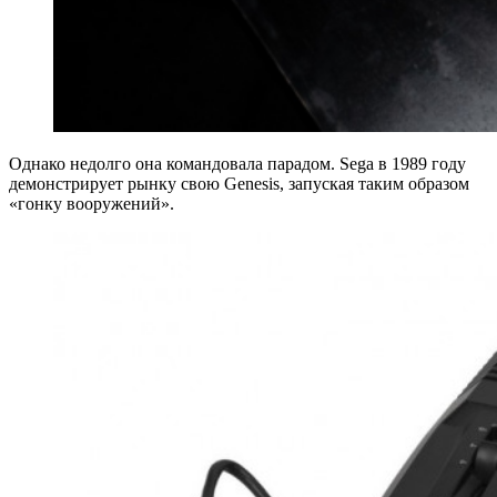
Однако недолго она командовала парадом. Sega в 1989 году
демонстрирует рынку свою Genesis, запуская таким образом
«гонку вооружений».