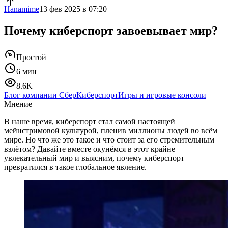
Hanamime
13 фев 2025 в 07:20
Почему киберспорт завоевывает мир?
Простой
6 мин
8.6K
Блог компании Сбер
Киберспорт
Игры и игровые консоли
Мнение
В наше время, киберспорт стал самой настоящей
мейнстримовой культурой, пленив миллионы людей во всём
мире. Но что же это такое и что стоит за его стремительным
взлётом? Давайте вместе окунёмся в этот крайне
увлекательный мир и выясним, почему киберспорт
превратился в такое глобальное явление.