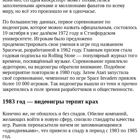
заполненными аренами и миллионами фанатов по всему
миру, но всё это произошло не в одночасье.
По большинству данных, первое соревнование по
видеоиграм, которое можно назвать официальным, состоялось
19 октября в уже далёком 1972 году в Стэнфордском
университете. Игрокам было предложено
продемонстрировать свои умения в игре под названием
Spacewar, разработанной в 1962 году. Главным призом стала
годовая подписка на Rolling Stone — популярный журнал того
времени, посвящённый музыке. Соревнование привлекло
аудиторию, на видеоигры обратили внимание. Подобное
мероприятие повторили в 1980 году. Затем Atari запустила
своё соревнование, чемпионат по игре Space Invaders привлек
более 10 000 игроков. Так видеоигры вышли из тени и прочно
закрепились в поле зрения разработчиков и общественности.
1983 год — видеоигры терпят крах
Конечно же, не обошлось и без спадов. Обилие компаний,
желающих войти в новую сферу, снизило стандарты качества
игр. Рынок перенасытили ничем не запоминающимися
«однодневками», что привело к спаду в период с 1983 по 1985
год.