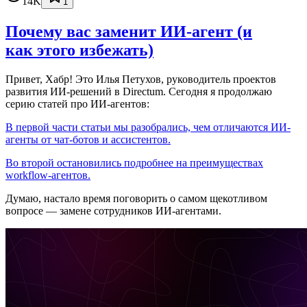
14K
1
Почему вас заменит ИИ‑агент (и
как этого избежать)
Привет, Хабр! Это Илья Петухов, руководитель проектов
развития ИИ-решений в Directum. Сегодня я продолжаю
серию статей про ИИ-агентов:
В первой части статьи мы разобрались, чем отличаются ИИ-
агенты от чат-ботов и ассистентов.
Во второй остановились подробнее на преимуществах
workflow-агентов.
Думаю, настало время поговорить о самом щекотливом
вопросе — замене сотрудников ИИ-агентами.