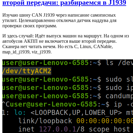
второй передачи: разбираемся в J1939
Изучаю шину CAN J1939 через написание самописных
утилит. Целенаправленно отключал датчик наддува для
проверки своих программ.
И здесь случай: Идёт выпуск машин на маршрут. На одном из
автобусов АКПП не включается выше второй передачи.
Сканера нет читать нечем. Но есть C, Linux, CANable,
map_id_j1939, viz_j1939.