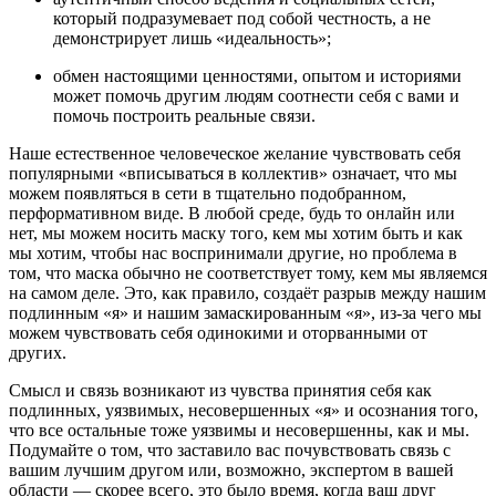
который подразумевает под собой честность, а не
демонстрирует лишь «идеальность»;
обмен настоящими ценностями, опытом и историями
может помочь другим людям соотнести себя с вами и
помочь построить реальные связи.
Наше естественное человеческое желание чувствовать себя
популярными «вписываться в коллектив» означает, что мы
можем появляться в сети в тщательно подобранном,
перформативном виде. В любой среде, будь то онлайн или
нет, мы можем носить маску того, кем мы хотим быть и как
мы хотим, чтобы нас воспринимали другие, но проблема в
том, что маска обычно не соответствует тому, кем мы являемся
на самом деле. Это, как правило, создаёт разрыв между нашим
подлинным «я» и нашим замаскированным «я», из-за чего мы
можем чувствовать себя одинокими и оторванными от
других.
Смысл и связь возникают из чувства принятия себя как
подлинных, уязвимых, несовершенных «я» и осознания того,
что все остальные тоже уязвимы и несовершенны, как и мы.
Подумайте о том, что заставило вас почувствовать связь с
вашим лучшим другом или, возможно, экспертом в вашей
области — скорее всего, это было время, когда ваш друг