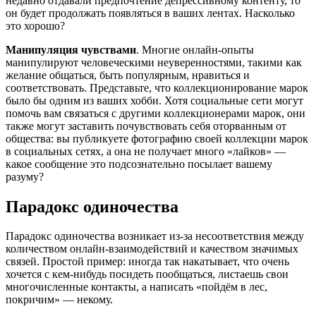
недавно отдавали предпочтение депрессивному контенту, то
он будет продолжать появляться в ваших лентах. Насколько
это хорошо?
Манипуляция чувствами
. Многие онлайн-опыты
манипулируют человеческими неуверенностями, такими как
желание общаться, быть популярным, нравиться и
соответствовать. Представьте, что коллекционирование марок
было бы одним из ваших хобби. Хотя социальные сети могут
помочь вам связаться с другими коллекционерами марок, они
также могут заставить почувствовать себя оторванным от
общества: вы публикуете фотографию своей коллекции марок
в социальных сетях, а она не получает много «лайков» —
какое сообщение это подсознательно посылает вашему
разуму?
Парадокс одиночества
Парадокс одиночества возникает из-за несоответствия между
количеством онлайн-взаимодействий и качеством значимых
связей. Простой пример: иногда так накатывает, что очень
хочется с кем-нибудь посидеть пообщаться, листаешь свои
многочисленные контакты, а написать «пойдём в лес,
покричим» — некому.