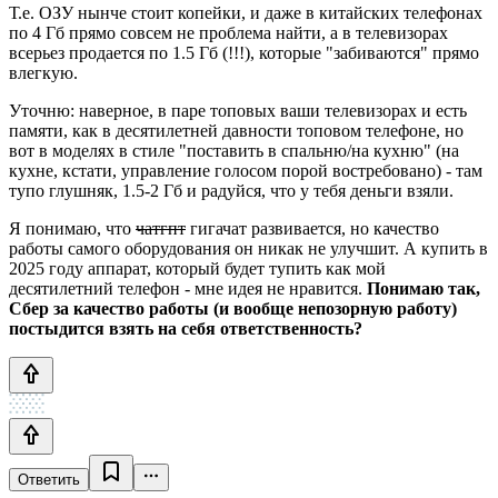
Т.е. ОЗУ нынче стоит копейки, и даже в китайских телефонах
по 4 Гб прямо совсем не проблема найти, а в телевизорах
всерьез продается по 1.5 Гб (!!!), которые "забиваются" прямо
влегкую.
Уточню: наверное, в паре топовых ваши телевизорах и есть
памяти, как в десятилетней давности топовом телефоне, но
вот в моделях в стиле "поставить в спальню/на кухню" (на
кухне, кстати, управление голосом порой востребовано) - там
тупо глушняк, 1.5-2 Гб и радуйся, что у тебя деньги взяли.
Я понимаю, что
чатгпт
гигачат развивается, но качество
работы самого оборудования он никак не улучшит. А купить в
2025 году аппарат, который будет тупить как мой
десятилетний телефон - мне идея не нравится.
Понимаю так,
Сбер за качество работы (и вообще непозорную работу)
постыдится взять на себя ответственность?
Ответить