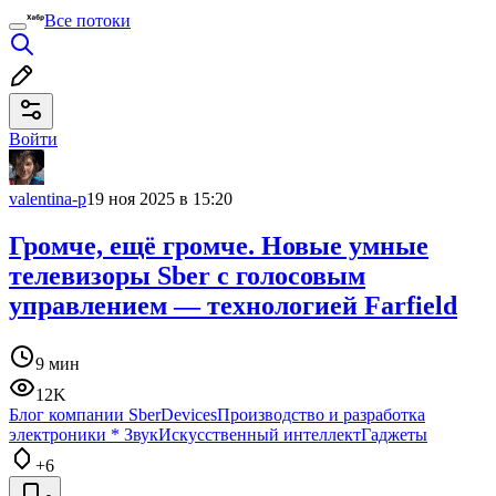
Все потоки
Войти
valentina-p
19 ноя 2025 в 15:20
Громче, ещё громче. Новые умные
телевизоры Sber с голосовым
управлением — технологией Farfield
9 мин
12K
Блог компании SberDevices
Производство и разработка
электроники
*
Звук
Искусственный интеллект
Гаджеты
+6