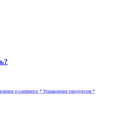
ть?
вление e-commerce
*
Управление продуктом
*