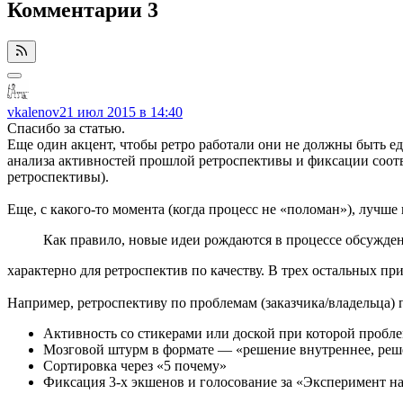
Комментарии
3
vkalenov
21 июл 2015 в 14:40
Спасибо за статью.
Еще один акцент, чтобы ретро работали они не должны быть е
анализа активностей прошлой ретроспективы и фиксации соотв
ретроспективы).
Еще, с какого-то момента (когда процесс не «поломан»), лучше
Как правило, новые идеи рождаются в процессе обсужде
характерно для ретроспектив по качеству. В трех остальных пр
Например, ретроспективу по проблемам (заказчика/владельца)
Активность со стикерами или доской при которой проблем
Мозговой штурм в формате — «решение внутреннее, реш
Сортировка через «5 почему»
Фиксация 3-х экшенов и голосование за «Эксперимент н