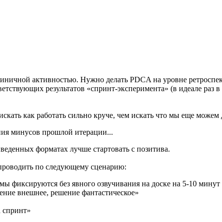
диничной активностью. Нужно делать PDCA на уровне ретроспект
етствующих результатов «спринт-эксперимента» (в идеале раз в
 искать как работать сильно круче, чем искать что мы еще можем
ния минусов прошлой итерации...
иведенных форматах лучше стартовать с позитива.
 проводить по следующему сценарию:
ы фиксируются без явного озвучивания на доске на 5-10 минут (
ение внешнее, решение фантастическое»
а спринт»