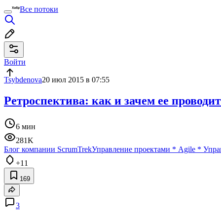
Все потоки
Войти
Tsybdenova
20 июл 2015 в 07:55
Ретроспектива: как и зачем ее проводи
6 мин
281K
Блог компании ScrumTrek
Управление проектами
*
Agile
*
Упра
+11
169
3