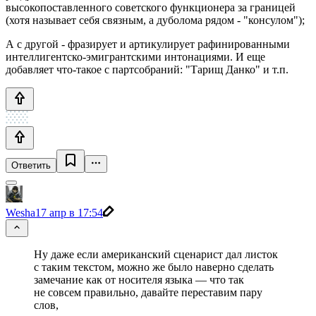
высокопоставленного советского функционера за границей
(хотя называет себя связным, а дуболома рядом - "консулом");
А с другой - фразирует и артикулирует рафинированными
интеллигентско-эмигрантскими интонациями. И еще
добавляет что-такое с партсобраний: "Тарищ Данко" и т.п.
Ответить
Wesha
17 апр в 17:54
Ну даже если американский сценарист дал листок
с таким текстом, можно же было наверно сделать
замечание как от носителя языка — что так
не совсем правильно, давайте переставим пару
слов,