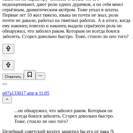
недооценивают, дают роли одних дурачков, а он себя мнил
серьёзным, драматическим актёром. Тоже уехал в штаты.
Первые лет 10 жил тяжело, языка он почти не знал, роли
почти не давали, работал на тяжёлых работах. А в итоге, когда
ему наконец повезло и наконец выдали серьёзную роль он
обнаружил, что заболел раком. Которым он всегда боялся
заболеть. Сгорел довольно быстро. Тоже, стоило ли оно того?
Ответить
p07a1330
17 апр в 11:05
...он обнаружил, что заболел раком. Которым он
всегда боялся заболеть. Сгорел довольно быстро.
Тоже, стоило ли оно того?
Целебный советский воздух защитил бы его от рака /S