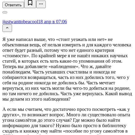
Ответить
ijustwanttobeacool
18 апр в 07:06
Я уже написал выше, что «стоит уезжать или нет» не
объективная вещь, её нельзя измерить и для каждого человека
ответ будет разный, потому что нет единого критерия
«стоимости». По крайней мере я не нашёл никаких научных
статей, в которых есть хоть какие-то упоминания об этом.
Теперь вы добавляете «наблюдение». Что ж, давайте
понаблюдаем. Часть уехавших счастливы и никогда не
собираются возвращаться, часть из них добились того, чего у
себя на родине никогда не добились бы. Часть мечтает
вернуться, из них часть могли бы чего-то добиться на родине,
но там ничего не добились. Часть уже вернулась. Какой вывод
мы делаем из этого наблюдения?
А если мы считаем, что достаточно просто посмотреть «как у
других», то возникает вопрос. Много ли существовало опыта
угона самолётов до этого случая? Где можно было найти
информацию для такого? Нужно было просто в библиотеку
сходить и книжку ему найти «пособие по угону самолётов в