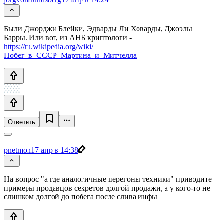
Были Джорджи Блейки, Эдварды Ли Ховарды, Джоэлы
Барры. Или вот, из АНБ криптологи -
https://ru.wikipedia.org/wiki/
Побег_в_СССР_Мартина_и_Митчелла
Ответить
pnetmon
17 апр в 14:38
На вопрос "а где аналогичные перегоны техники" приводите
примеры продавцов секретов долгой продажи, а у кого-то не
слишком долгой до побега после слива инфы