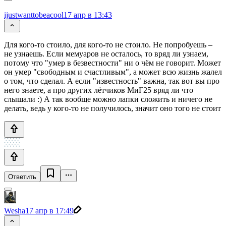
ijustwanttobeacool
17 апр в 13:43
Для кого-то стоило, для кого-то не стоило. Не попробуешь –
не узнаешь. Если мемуаров не осталось, то вряд ли узнаем,
потому что "умер в безвестности" ни о чём не говорит. Может
он умер "свободным и счастливым", а может всю жизнь жалел
о том, что сделал. А если "известность" важна, так вот вы про
него знаете, а про других лётчиков МиГ25 вряд ли что
слышали :) А так вообще можно лапки сложить и ничего не
делать, ведь у кого-то не получилось, значит оно того не стоит
Ответить
Wesha
17 апр в 17:49