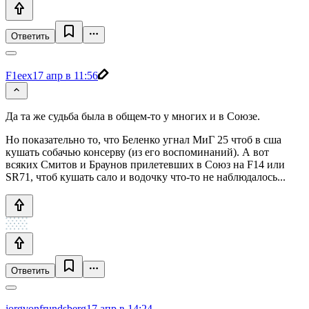
Ответить
F1eex
17 апр в 11:56
Да та же судьба была в общем-то у многих и в Союзе.
Но показательно то, что Беленко угнал МиГ 25 чтоб в сша
кушать собачью консерву (из его воспоминаний). А вот
всяких Смитов и Браунов прилетевших в Союз на F14 или
SR71, чтоб кушать сало и водочку что-то не наблюдалось...
Ответить
jorgvonfrundsberg
17 апр в 14:24