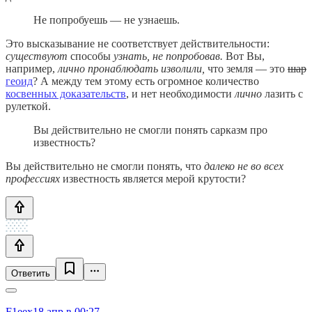
Не попробуешь — не узнаешь.
Это высказывание не соответствует действительности:
существуют
способы
узнать, не попробовав.
Вот Вы,
например,
лично пронаблюдать изволили,
что земля — это
шар
геоид
? А между тем этому есть огромное количество
косвенных доказательств
, и нет необходимости
лично
лазить с
рулеткой.
Вы действительно не смогли понять сарказм про
известность?
Вы действительно не смогли понять, что
далеко не во всех
профессиях
известность является мерой крутости?
Ответить
F1eex
18 апр в 00:27