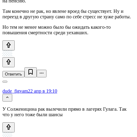
на пенсию.
Там конечно не рак, но явлене вроед бы существует. Ну и
переезд в другую страну само по себе стресс не хуже работы.
Но тем не менее можно было бы ожидать какого-то
повышения смертности среди уехавших.
Ответить
dude_figvam
22 апр в 19:10
У Солженицина рак вылечили прямо в лагерях Гулага. Так
что у него тоже были шансы