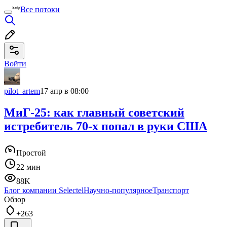
Все потоки
Войти
pilot_artem
17 апр в 08:00
МиГ-25: как главный советский
истребитель 70-х попал в руки США
Простой
22 мин
88K
Блог компании Selectel
Научно-популярное
Транспорт
Обзор
+263