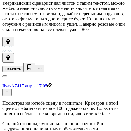
американский сценарист дал листок с таким текстом, можно
же было наверно сделать замечание как от носителя языка -
что так не совсем правильно, давайте переставим пару слов,
от этого фильм только достовернее будет. Но он их тупо
отбубнил с резиновым лицом и ушел. Наверно розовые очки
спали и ему стало на всё плевать уже в 80е.
Ответить
IlyasA74
17 апр в 17:05
Посмотрел на ютюбе сцену в госпитале. Крамаров в этой
сцене отрабатывает на все 100 и даже больше. Только это
понятно сейчас, а не во времена видиков или в 90-ые.
С одной стороны, эмоционально он играет крайне
раздраженного непонятными обстоятельствами