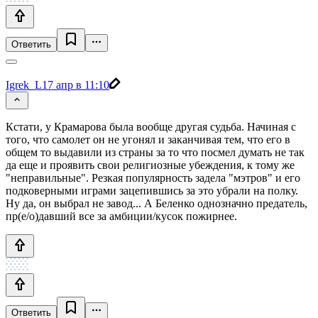
Ответить
Igrek_L
17 апр в 11:10
Кстати, у Крамарова была вообще другая судьба. Начиная с
того, что самолет он не угонял и заканчивая тем, что его в
общем то выдавили из страны за то что посмел думать не так
да еще и проявить свои религиозные убеждения, к тому же
"неправильные". Резкая популярность задела "мэтров" и его
подковерными играми зацепившись за это убрали на полку.
Ну да, он выбрал не завод... А Беленко однозначно предатель,
пр(е/о)давший все за амбиции/кусок пожирнее.
Ответить