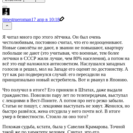
timestrueroman
17 апр в 10:18
Я читал много про этого лётчика. Он был очень
честолюбивым, постоянно считал, что его недооценивают.
Новые самолёты не дают, в звании не повышают, квартиру
побольше не дают (это учитывая, что военные, тем более
летчики в СССР жили лучше, чем 80% населения), а потом на
всё это ещё наложился антисоветизм. Наслушался западных
голосов и решил, мол на Западе его оценят по достоинству. А
тут как раз подвернулся случай: его пересадили на
принципиально новый истребитель. Вот и рванул в Японию.
Что получил в итоге? Его приняли в Штатах, даже выдали
гражданство. Повозили пару лет по телепередачам, выступал
с лекциями в Вест-Поинте. А потом про него резко забыли.
Статьи не пишут, с лекциями выступать не зовут. Женился, но
быстро развёлся, жена отсудила у него почти всё. В итоге
умер в безвестности. Стоило ли оно того?
Похожая судьба, кстати, была у Савелия Крамарова. Точной
такой же по характеру человек. Считал, что его