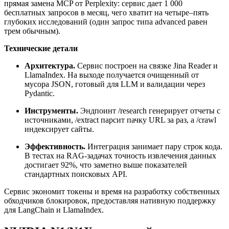
прямая замена MCP от Perplexity: сервис дает 1 000
бесплатных запросов в месяц, чего хватит на четыре–пять
глубоких исследований (один запрос типа advanced равен
трем обычным).
Технические детали
Архитектура.
Сервис построен на связке Jina Reader и
LlamaIndex. На выходе получается очищенный от
мусора JSON, готовый для LLM и валидации через
Pydantic.
Инструменты.
Эндпоинт /research генерирует отчеты с
источниками, /extract парсит пачку URL за раз, а /crawl
индексирует сайты.
Эффективность.
Интеграция занимает пару строк кода.
В тестах на RAG-задачах точность извлечения данных
достигает 92%, что заметно выше показателей
стандартных поисковых API.
Сервис экономит токены и время на разработку собственных
обходчиков блокировок, предоставляя нативную поддержку
для LangChain и LlamaIndex.