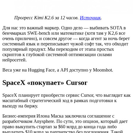
Прогресс Kimi K2.6 за 12 часов.
Источник
.
Для нас это важный маркер. Одно дело — выбивать SOTA в
бенчмарках SWE-bench или математике (хотя там у K2,6 все
очень прилично), и совсем другое — когда агент за ночь берет
системный язык и переписывает чужой софт так, что обходит
популярный продукт. Мы переходим от этапа простых
скриптов к глубокой системной оптимизации силами
нейросетей.
Веса уже на Hugging Face, а API доступно у Moonshot.
SpaceX «покупает» Cursor
SpaceX планирует приобрести сервис Cursor, что выглядит как
масштабный стратегический ход в рамках подготовки к
выходу на биржу.
Бизнес-империя Илона Маска заключила соглашение с
разработчиком Anysphere. По сути, это опцион, который дает
право выкупить стартап за $60 млрд до конца года либо
выплатить $10 млрд за партнерство без поглощения. Такой