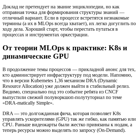
Доклад не претендует на звание энциклопедии, но как
отправная точка для формирования структуры знаний —
отличный вариант. Если в процессе встретятся незнакомые
термины (а их в MLOps всегда хватает), их легко догуглить по
ходу дела. Хороший старт, чтобы перестать путаться в
процессах и инструментах оркестрации.
От теории MLOps к практике: K8s и
динамические GPU
В продолжение темы процессов — прикладной анонс для тех,
кто администрирует инфраструктуру под модели. Напомню,
что в версии Kubernetes 1,36 механизм DRA (Dynamic
Resource Allocation) уже должен выйти в стабильный релиз.
Видимо, специально под это событие ребята из CNCF
выпустили свежий полуворкшоп-полутуториал по теме
«DRA-matically Simple».
DRA — это долгожданная фича, которая позволяет K8s
управлять ускорителями (GPU) так же гибко, как памятью или
CPU. Раньше видеокарты были жестко привязаны к нодам, а
теперь ресурсы можно выделять по запросу (On-Demand).