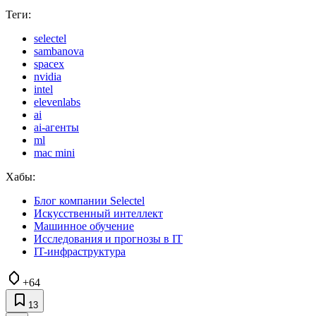
Теги:
selectel
sambanova
spacex
nvidia
intel
elevenlabs
ai
ai-агенты
ml
mac mini
Хабы:
Блог компании Selectel
Искусственный интеллект
Машинное обучение
Исследования и прогнозы в IT
IT-инфраструктура
+64
13