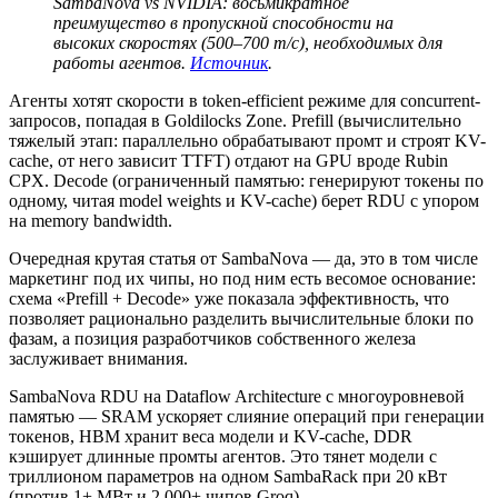
SambaNova vs NVIDIA: восьмикратное
преимущество в пропускной способности на
высоких скоростях (500–700 т/с), необходимых для
работы агентов.
Источник
.
Агенты хотят скорости в token-efficient режиме для concurrent-
запросов, попадая в Goldilocks Zone. Prefill (вычислительно
тяжелый этап: параллельно обрабатывают промт и строят KV-
cache, от него зависит TTFT) отдают на GPU вроде Rubin
CPX. Decode (ограниченный памятью: генерируют токены по
одному, читая model weights и KV-cache) берет RDU с упором
на memory bandwidth.
Очередная крутая статья от SambaNova — да, это в том числе
маркетинг под их чипы, но под ним есть весомое основание:
схема «Prefill + Decode» уже показала эффективность, что
позволяет рационально разделить вычислительные блоки по
фазам, а позиция разработчиков собственного железа
заслуживает внимания.
SambaNova RDU на Dataflow Architecture с многоуровневой
памятью — SRAM ускоряет слияние операций при генерации
токенов, HBM хранит веса модели и KV-cache, DDR
кэширует длинные промты агентов. Это тянет модели с
триллионом параметров на одном SambaRack при 20 кВт
(против 1+ МВт и 2 000+ чипов Groq).