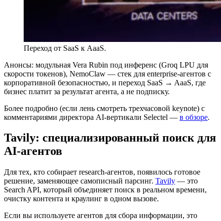
Переход от SaaS к AaaS.
Анонсы: модульная Vera Rubin под инференс (Groq LPU для
скорости токенов), NemoClaw — стек для enterprise-агентов с
корпоративной безопасностью, и переход SaaS → AaaS, где
бизнес платит за результат агента, а не подписку.
Более подробно (если лень смотреть трехчасовой keynote) с
комментариями директора AI-вертикали Selectel —
в обзоре
.
Tavily: специализированный поиск для
AI-агентов
Для тех, кто собирает research-агентов, появилось готовое
решение, заменяющее самописный парсинг.
Tavily
— это
Search API, который объединяет поиск в реальном времени,
очистку контента и краулинг в одном вызове.
Если вы используете агентов для сбора информации, это