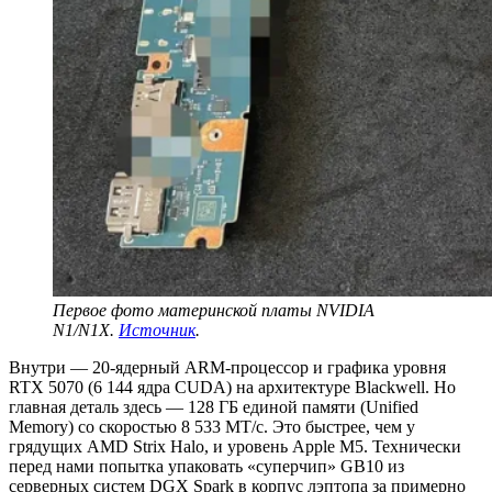
Первое фото материнской платы NVIDIA
N1/N1X.
Источник
.
Внутри — 20-ядерный ARM-процессор и графика уровня
RTX 5070 (6 144 ядра CUDA) на архитектуре Blackwell. Но
главная деталь здесь — 128 ГБ единой памяти (Unified
Memory) со скоростью 8 533 MT/с. Это быстрее, чем у
грядущих AMD Strix Halo, и уровень Apple M5. Технически
перед нами попытка упаковать «суперчип» GB10 из
серверных систем DGX Spark в корпус лэптопа за примерно