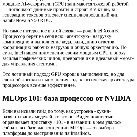
мощные AI-ускорители (GPU) занимаются тяжелой работой
— поглощают длинные промты и строят KV-кэши, за
генерацию токенов отвечает специализированный чип
SambaNova SN50 RDU.
Но самое интересное в этой связке — роль Intel Xeon 6.
Процессор берет на себя всю «агентскую» нагрузку:
компиляцию и выполнение кода, валидацию ответов,
координацию рабочих нагрузок и общую оркестрацию. По
сути, Intel нашел применение своим мощным CPU в эпоху
засилья графических чипов, превратив их в идеальный «мозг»
для управления агентами.
Это логичный подход: GPU хорош в вычислениях, но для
сложной логики и выполнения кода классическая архитектура
процессоров все еще эффективнее.
MLOps 101: база процессов от NVIDIA
Если вы искали гайд по тому, как устроена «кухня»
развертывания моделей, то это он. Видео полностью
оправдывает приставку «101» в названии: в нем удалось
собрать все базовые концепции MLOps — от выбора
платформы до выстраивания пайплайнов.