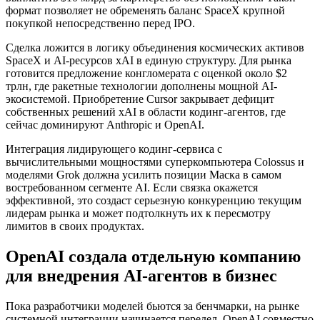
формат позволяет не обременять баланс SpaceX крупной
покупкой непосредственно перед IPO.
Сделка ложится в логику объединения космических активов
SpaceX и AI-ресурсов xAI в единую структуру. Для рынка
готовится предложение конгломерата с оценкой около $2
трлн, где ракетные технологии дополнены мощной AI-
экосистемой. Приобретение Cursor закрывает дефицит
собственных решений xAI в области кодинг-агентов, где
сейчас доминируют Anthropic и OpenAI.
Интеграция лидирующего кодинг-сервиса с
вычислительными мощностями суперкомпьютера Colossus и
моделями Grok должна усилить позиции Маска в самом
востребованном сегменте AI. Если связка окажется
эффективной, это создаст серьезную конкуренцию текущим
лидерам рынка и может подтолкнуть их к пересмотру
лимитов в своих продуктах.
OpenAI создала отдельную компанию
для внедрения AI-агентов в бизнес
Пока разработчики моделей бьются за бенчмарки, на рынке
системной интеграции начинается передел. OpenAI совместно