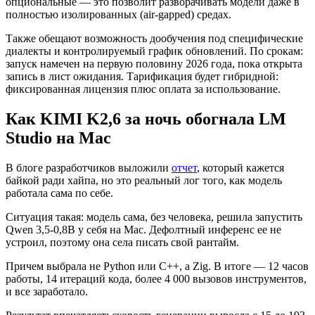
опциональные — это позволит разворачивать модели даже в
полностью изолированных (air-gapped) средах.
Также обещают возможность дообучения под специфические
диалекты и контролируемый график обновлений. По срокам:
запуск намечен на первую половину 2026 года, пока открыта
запись в лист ожидания. Тарификация будет гибридной:
фиксированная лицензия плюс оплата за использование.
Как KIMI K2,6 за ночь обогнала LM
Studio на Mac
В блоге разработчиков выложили
отчет
, который кажется
байкой ради хайпа, но это реальный лог того, как модель
работала сама по себе.
Ситуация такая: модель сама, без человека, решила запустить
Qwen 3,5-0,8B у себя на Mac. Дефолтный инференс ее не
устроил, поэтому она села писать свой рантайм.
Причем выбрала не Python или C++, а Zig. В итоге — 12 часов
работы, 14 итераций кода, более 4 000 вызовов инструментов,
и все заработало.