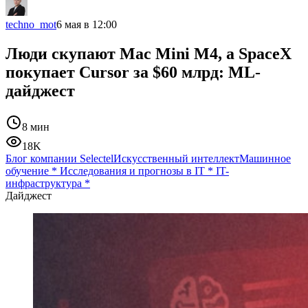
techno_mot
6 мая в 12:00
Люди скупают Mac Mini M4, а SpaceX
покупает Cursor за $60 млрд: ML-
дайджест
8 мин
18K
Блог компании Selectel
Искусственный интеллект
Машинное
обучение
*
Исследования и прогнозы в IT
*
IT-
инфраструктура
*
Дайджест