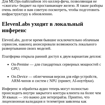
Для MLOps-пайплайнов это киллер-фича, позволяющая не
«сжигать» бюджет на простаивающее железо. Я такие разборы
очень люблю и вам советую посмотреть, чтобы подготовить
инфраструктуру к обновлению.
ElevenLabs уходит в локальный
инференс
ElevenLabs, долгое время бывшие исключительно облачным
сервисом, наконец анонсировали возможность локального
развертывания своих моделей.
Платформа открыла ранний доступ к двум вариантам деплоя:
On-Premise — для стандартных серверных мощностей с
GPU;
On-Device — облегченная версия для edge-устройств,
ARM-чипов и систем с NPU (привет, AI-ноутбуки).
Инференс и обработка аудио теперь могут полностью
происходить внутри закрытого контура клиента на более чем
30 языках — это важно для энтерпрайза. Приятно, что
лицензионная валидация и телеметрия заявлены как