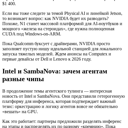
$1 400.
Если вы тоже следите за темой Physical AI и линейкой Jetson,
то возникает вопрос: как NVIDIA будет их разводить?
Похоже, N1 станет массовой платформой для AI-ноутбуков и
мощного «железа на стероидах», где нужна полноценная
CUDA под Windows-on-ARM.
Пока Qualcomm буксует с драйверами, NVIDIA просто
заполняет пустую нишу идеальной станцией для локального
запуска тяжелых моделей. Ждем анонсы на Computex и
первые девайсы от Dell и Lenovo к 2026 году.
Intel и SambaNova: зачем агентам
разные чипы
В продолжение темы агентского тулинга — интересная
новость от Intel и SambaNova. Они представили гетерогенную
платформу для инференса, которая подтверждает важный
тезис: оркестрацию и логику агентов вовсе не обязательно
«вешать» на GPU.
Как это работает: партнеры предложили разделять инференс
на этапы и распределять их по разному «кремнию». Пока