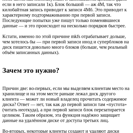
если в него записали 1к). Блок большой — аж 4М, так что
килобайтная запись приводит к записи 4Мб. Это приводит к
характерному подтормаживанию при первой записи.
Последующие попытки уже пишут только поменявшиеся
данные — и это происходит на несколько порядков быстрее.
Кстати, именно по этой причине mkfs отрабатывает дольше,
чем хотелось бы — при первой записи инод и суперблоков на
диск пишется довольно много блоков (больше, чем реальный
объём записанных данных).
Зачем это нужно?
Причин две: во-первых, если мы выделяем клиентам место на
хранилище и на этом месте раньше лежал диск другого
клиента — может ли новый владелец прочитать содержимое
диска? Ответ — нет, так как до первой записи там «пустота»
(читать неоткуда), а при первой записи блок перезатирается
целиком. Таким образом, эта функция надёжно защищает
данные на удалённом диске от доступа третьих лиц.
Во-вторых, некоторые клиенты создают и удаляют диски