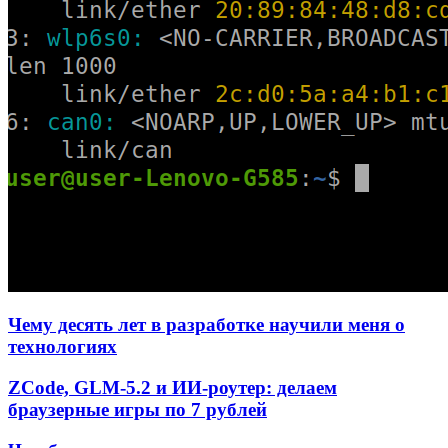
Чему десять лет в разработке научили меня о
технологиях
ZCode, GLM-5.2 и ИИ-роутер: делаем
браузерные игры по 7 рублей