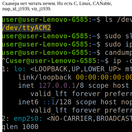
Сканера нет читать нечем. Но есть C, Linux, CANable,
map_id_j1939, viz_j1939.