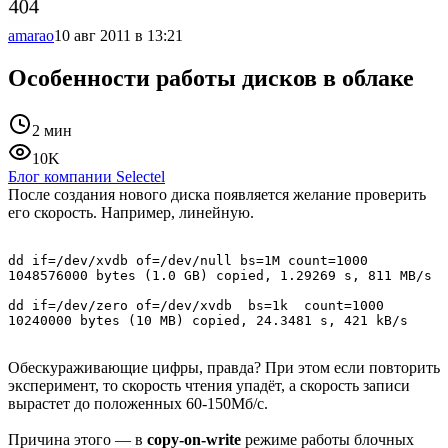
amarao
10 авг 2011 в 13:21
Особенности работы дисков в облаке
2 мин
10K
Блог компании Selectel
После создания нового диска появляется желание проверить
его скорость. Например, линейную.
dd if=/dev/xvdb of=/dev/null bs=1M count=1000         

1048576000 bytes (1.0 GB) copied, 1.29269 s, 811 MB/s  

dd if=/dev/zero of=/dev/xvdb  bs=1k  count=1000

Обескураживающие цифры, правда? При этом если повторить
эксперимент, то скорость чтения упадёт, а скорость записи
вырастет до положенных 60-150Мб/с.
Причина этого — в
copy-on-write
режиме работы блочных