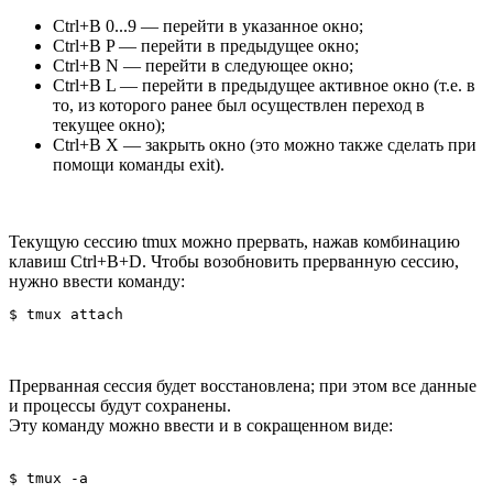
Ctrl+B 0...9 — перейти в указанное окно;
Ctrl+B P — перейти в предыдущее окно;
Ctrl+B N — перейти в следующее окно;
Ctrl+B L — перейти в предыдущее активное окно (т.е. в
то, из которого ранее был осуществлен переход в
текущее окно);
Ctrl+B X — закрыть окно (это можно также сделать при
помощи команды exit).
Текущую сессию tmux можно прервать, нажав комбинацию
клавиш Ctrl+B+D. Чтобы возобновить прерванную сессию,
нужно ввести команду:
$ tmux attach
Прерванная сессия будет восстановлена; при этом все данные
и процессы будут сохранены.
Эту команду можно ввести и в сокращенном виде:
$ tmux -a