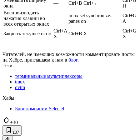
Уменьшить ширину
Ctrl+G
—
Ctrl+B Ctrl+←
окна
H
Воспроизводить
tmux set synchronize-
Ctrl+G
нажатия клавиш во
-
panes on
A
всех открытых окнах
Ctrl+A
Ctrl+G
Закрыть текущее окно
Ctrl+B X
X
X
Читателей, не имеющих возможности комментировать посты
на Хабре, приглашаем к нам в
блог
.
Теги:
терминальные мультиплексоры
tmux
dvtm
Хабы:
Блог компании Selectel
+30
107