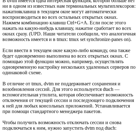
В dvtm имеется одна интересная функция, которой больше нет
ни в одном из известных нам терминальных мультиплексоров:
нажатияклавиш в текущем окне могут автоматически
воспроизводиться во всех остальных открытых окнах.
Нажмем комбинацию клавиш Ctrl+G+A. Если после этого
нажать на какую-нибудь клавишу, нажатие сработает во всех
окнах сразу. (UPD. Наши читатели сообщили, что аналогичная
возможность имеется и в tmux: tmux set synchronize-panes on).
Если ввести в текущем окне какую-либо команду, она также
будет одновременно выполнена во всех открытых окнах. С
помощью этой функции можно, например, осуществлять
одновременную настройку нескольких удаленных серверов по
одинаковой схеме.
В отличие от tmux, dvtm не поддерживает сохранения и
возобновления сессий. Для этого используется dtach —
вспомогательная утилита, которая обеспечивает возможность
отключения от текущей сессии и последующего подключения
к ней для любых консольных приложений. Устанавливается
при помощи стандартного менеджера пакетов.
Чтобы получить возможность отключать сессии и снова
подключаться к ним, нужно запустить dvtm под dtach: