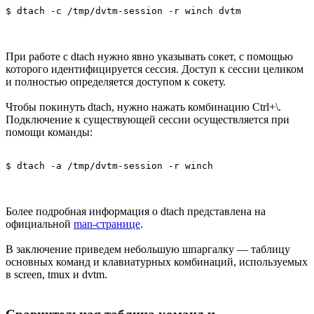
$ dtach -c /tmp/dvtm-session -r winch dvtm
При работе с dtach нужно явно указывать сокет, с помощью
которого идентифицируется сессия. Доступ к сессии целиком
и полностью определяется доступом к сокету.
Чтобы покинуть dtach, нужно нажать комбинацию Ctrl+\.
Подключение к существующей сессии осуществляется при
помощи команды:
$ dtach -a /tmp/dvtm-session -r winch
Более подробная информация о dtach представлена на
официальной
man-странице
.
В заключение приведем небольшую шпаргалку — таблицу
основных команд и клавиатурных комбинаций, используемых
в screen, tmux и dvtm.