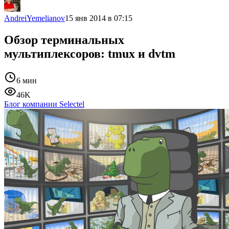
AndreiYemelianov
15 янв 2014 в 07:15
Обзор терминальных
мультиплексоров: tmux и dvtm
6 мин
46K
Блог компании Selectel