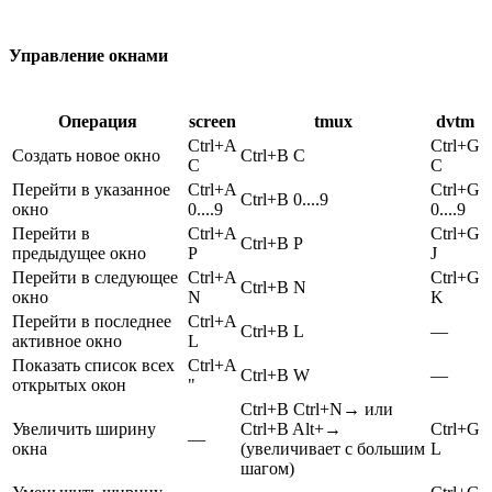
Управление окнами
Операция
screen
tmux
dvtm
Ctrl+A
Ctrl+G
Cоздать новое окно
Ctrl+B C
C
C
Перейти в указанное
Ctrl+A
Ctrl+G
Ctrl+B 0....9
окно
0....9
0....9
Перейти в
Ctrl+A
Ctrl+G
Ctrl+B P
предыдущее окно
P
J
Перейти в следующее
Ctrl+A
Ctrl+G
Ctrl+B N
окно
N
K
Перейти в последнее
Ctrl+A
Ctrl+B L
—
активное окно
L
Показать список всех
Ctrl+A
Ctrl+B W
—
открытых окон
"
Ctrl+B Ctrl+N→ или
Увеличить ширину
Ctrl+B Alt+→
Ctrl+G
—
окна
(увеличивает с большим
L
шагом)