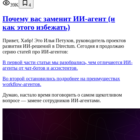
39K
4
Почему вас заменит ИИ‑агент (и
как этого избежать)
Привет, Хабр! Это Илья Петухов, руководитель проектов
развития ИИ-решений в Directum. Сегодня я продолжаю
серию статей про ИИ-агентов:
В первой части статьи мы разобрались, чем отличаются ИИ-
агенты от чат-ботов и ассистентов.
Во второй остановились подробнее на преимуществах
workflow-агентов.
Думаю, настало время поговорить о самом щекотливом
вопросе — замене сотрудников ИИ-агентами.