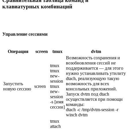
Сравнительная таблица команд и
клавиатурных комбинаций
Управление сессиями
Операция
screen
tmux
dvtm
Возможность сохранения и
возобновления сессий не
tmux
поддерживается — для этого
tmux
нужно устанавливать утилиту
new-
dtach, реализующую такую
session
Запустить
возможность для всех
screen
tmux
новую сессию
консольных приложений.
new-
Запуск dvtm под dtach
session
осуществляется при помощи
-s [имя
команды:
сессии]
dtach -c /tmp/dvtm-session -r
winch dvtm
tmux
attach