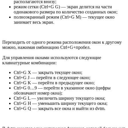
располагаются внизу;
режим сетки (Ctrl+G G) — экран делится на части
одинакового размера по количество созданных окон;
полноэкранный режим (Ctrl+G M) — текущее окно
занимает весь экран.
Переходить от одного режима расположения окон к другому
можно, нажимая омбинацию Ctrl+G+пробел.
Для управления окнами используются следующие
клавиатурные комбинации:
Ctrl+G X — закрыть текущее окно;
Ctrl+G J — перейти в следующее окно;
Ctrl+G K — перейти в предыдущее окно;
Ctrl+G 0…9 — перейти в указанное окно (цифры
обозначают номер окна);
Ctrl+G L — увеличить ширину текущего окна;
Ctrl+G H — уменьшить ширину текущего окна;
Ctrl+G Q — закрыть все окна и выйти из dvtm.