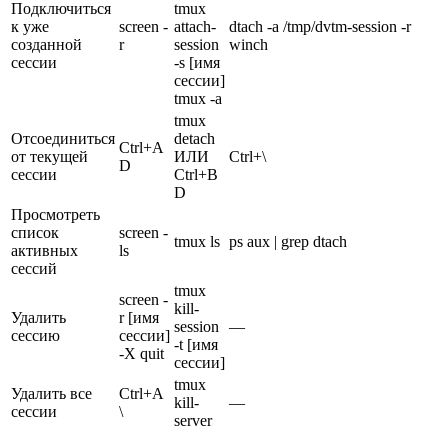
Подключиться
tmux
к уже
screen -
attach-
dtach -a /tmp/dvtm-session -r
созданной
r
session
winch
сессии
-s [имя
сессии]
tmux -a
tmux
Отсоединиться
detach
Ctrl+A
от текущей
ИЛИ
Ctrl+\
D
сессии
Ctrl+B
D
Просмотреть
список
screen -
tmux ls
ps aux | grep dtach
активных
ls
сессий
tmux
screen -
kill-
Удалить
r [имя
session
—
сессию
сессии]
-t [имя
-X quit
сессии]
tmux
Удалить все
Ctrl+A
kill-
—
сессии
\
server