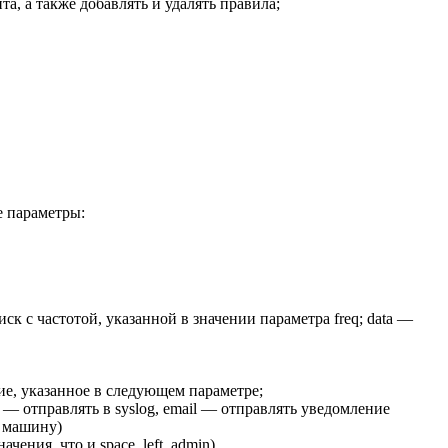
а, а также добавлять и удалять правила;
е параметры:
ск с частотой, указанной в значении параметра freq; data —
ие, указанное в следующем параметре;
og — отправлять в syslog, email — отправлять уведомление
ь машину)
чения, что и space_left_admin).