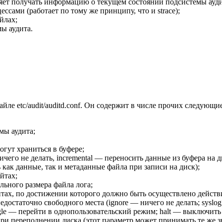
оляет получать информацию о текущем состоянии подсистемы аудит
ссами (работает по тому же принципу, что и strace);
йлах;
мы аудита.
ле etc/audit/auditd.conf. Он содержит в числе прочих следующи
мы аудита;
огут храниться в буфере;
его не делать, incremental — переносить данные из буфера на ди
как данные, так и метаданные файла при записи на диск);
йтах;
льного размера файла лога;
йтах, по достижении которого должно быть осуществлено действ
 недостаточно свободного места (ignore — ничего не делать; sysl
ingle — перейти в однопользовательский режим; halt — выключит
при переполнении диска (этот параметр может принимать те же зна