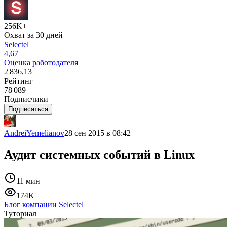
256K+
Охват за 30 дней
Selectel
4,67
Оценка работодателя
2 836,13
Рейтинг
78 089
Подписчики
Подписаться
AndreiYemelianov
28 сен 2015 в 08:42
Аудит системных событий в Linux
11 мин
174K
Блог компании Selectel
Туториал