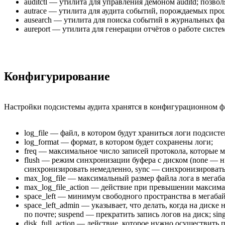
auditctl — утилита для управления демоном auditd; позв
autrace — утилита для аудита событий, порождаемых проце
ausearch — утилита для поиска событий в журнальных фа
aureport — утилита для генерации отчётов о работе систе
Конфигурирование
Настройки подсистемы аудита хранятся в конфигурационном фай
log_file — файл, в котором будут храниться логи подсисте
log_format — формат, в котором будет сохранены логи;
freq — максимальное число записей протокола, которые м
flush — режим синхронизации буфера с диском (none — нич
синхронизировать немедленно, sync — синхронизировать 
max_log_file — максимальный размер файла лога в мегаба
max_log_file_action — действие при превышении максима
space_left — минимум свободного пространства в мегаба
space_left_admin — указывает, что делать, когда на диске
по почте; suspend — прекратить запись логов на диск; s
disk_full_action — действие, которое нужно осуществить 