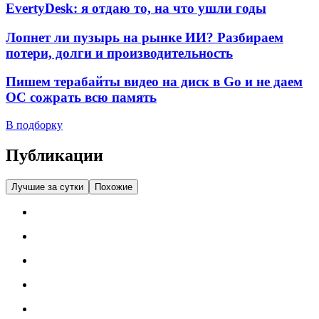
EvertyDesk: я отдаю то, на что ушли годы
Лопнет ли пузырь на рынке ИИ? Разбираем
потери, долги и производительность
Пишем терабайты видео на диск в Go и не даем
ОС сожрать всю память
В подборку
Публикации
Лучшие за сутки
Похожие