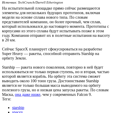
Источник: TechCrunch/Darrell Etherington
На испытательной площадке прямо сейчас размещаются
элементы для нескольких будущих прототипов, включая
модели на основе сплава нового типа. По словам
представителей компании, он более прочный, чем сплав,
который использовался до настоящего момента. Прототипы с
корпусами из этого сплава будут испытывать позже в этом
году. Компания отправит их в полетные испытания на высоту
в 20 км.
Сейчас SpaceX планирует сфокусироваться на разработке
Super Heavy — ракеты, способной отправить Starship на
орбиту Земли.
Starship — ракета нового поколения, повторно в ней будет
использоваться не только первая ступень, но и вторая, частью
которой является корабль. На орбиту эта система сможет
выводить около 100 тонн груза. Достоинствами Starship
является не только большая масса выводимого на орбиту
полезного груза, но и низкая цена запуска ракеты. По словам
Маска,
она даже ниже
, чем у современных Falcon 9.
Теги:
starship
spacex