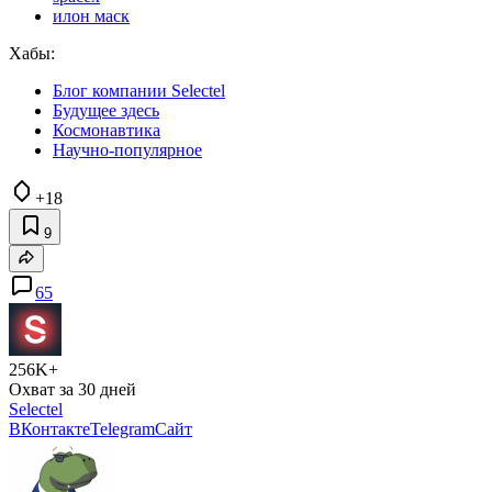
илон маск
Хабы:
Блог компании Selectel
Будущее здесь
Космонавтика
Научно-популярное
+18
9
65
256K+
Охват за 30 дней
Selectel
ВКонтакте
Telegram
Сайт