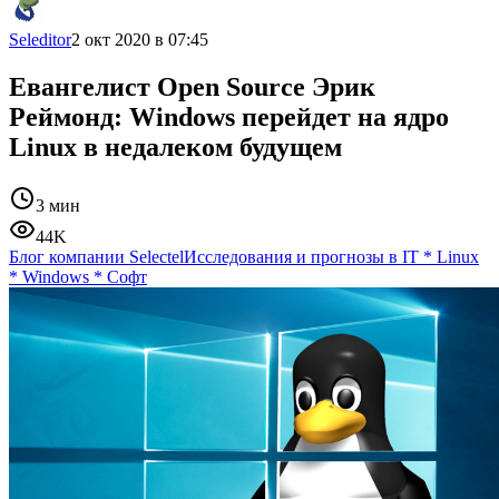
Seleditor
2 окт 2020 в 07:45
Евангелист Open Source Эрик
Реймонд: Windows перейдет на ядро
Linux в недалеком будущем
3 мин
44K
Блог компании Selectel
Исследования и прогнозы в IT
*
Linux
*
Windows
*
Софт