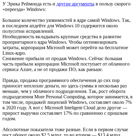
У Эрика Реймонда есть и
другие аргументы
в пользу скорого
«переезда» Windows:
Большое количество уязвимостей в ядре самой Windows. Так,
в последнем апдейте для Windows 10 содержится около
полусотни исправлений.
Необходимость вкладывать крупные средства в развитие
проприетарного ядра Windows. Чтобы оптимизировать
затраты, корпорация Microsoft может перейти на бесплатное
Linux-ядро.
Снижение прибыли от продаж Windows. Сейчас большая
часть прибыли корпорации Microsoft поступает от облачного
сервиса Azure, а не от продажи ПО, как раньше.
Правда, продажа программного обеспечения до сих пор
приносит неплохие деньги, но здесь суммы в несколько раз
меньше, чем у облачного подразделения. Так, рост оборота
подразделения More Personal Computing, которое занимается, в
том числе, продажей лицензий Windows, составляет около 7%
в 2020 году. А вот с Microsoft Inteligent Cloud дело другое —
прирост выручки составляет 17% по сравнению с прошлым
годом.
Абсолютные показатели тоже разные. Если в первом случае
рост оборот около $2,5 млрд, то во втором — $13,4 млрд.