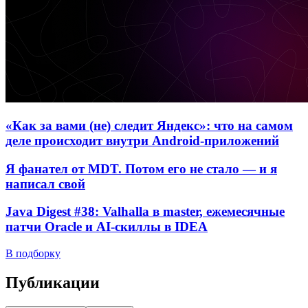
«Как за вами (не) следит Яндекс»: что на самом
деле происходит внутри Android-приложений
Я фанател от MDT. Потом его не стало — и я
написал свой
Java Digest #38: Valhalla в master, ежемесячные
патчи Oracle и AI-скиллы в IDEA
В подборку
Публикации