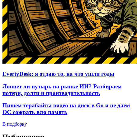
EvertyDesk: я отдаю то, на что ушли годы
Лопнет ли пузырь на рынке ИИ? Разбираем
потери, долги и производительность
Пишем терабайты видео на диск в Go и не даем
ОС сожрать всю память
В подборку