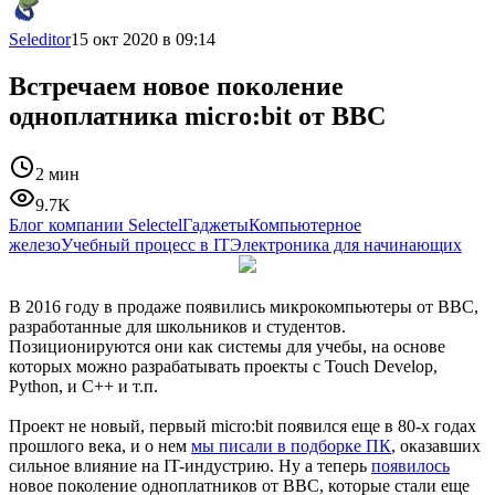
Seleditor
15 окт 2020 в 09:14
Встречаем новое поколение
одноплатника micro:bit от BBC
2 мин
9.7K
Блог компании Selectel
Гаджеты
Компьютерное
железо
Учебный процесс в IT
Электроника для начинающих
В 2016 году в продаже появились микрокомпьютеры от BBC,
разработанные для школьников и студентов.
Позиционируются они как системы для учебы, на основе
которых можно разрабатывать проекты с Touch Develop,
Python, и C++ и т.п.
Проект не новый, первый micro:bit появился еще в 80-х годах
прошлого века, и о нем
мы писали в подборке ПК
, оказавших
сильное влияние на IT-индустрию. Ну а теперь
появилось
новое поколение одноплатников от BBC, которые стали еще