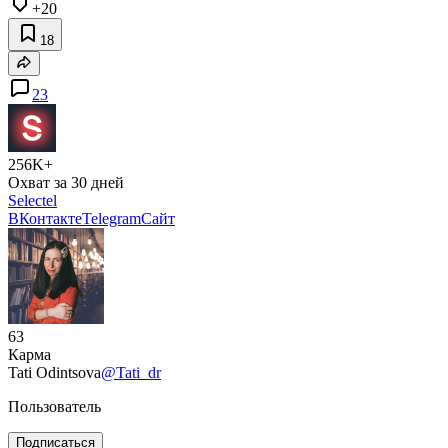
+20
18
23
256K+
Охват за 30 дней
Selectel
ВКонтакте
Telegram
Сайт
63
Карма
Tati Odintsova
@Tati_dr
Пользователь
Подписаться