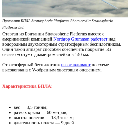
Прототип БПЛА Stratospheric Platforms. Photo credit: Stratospheric
Platforms Ltd.
Стартап из Британии Stratospheric Platforms вместе с
американской компанией
Northrop Grumman
работает
над
водородным двухмоторным стратосферным беспилотником.
Один такой аппарат способен обеспечить покрытие 5G-
связью «соту» с диаметром ячейки в 140 км.
Стратосферный беспилотник
изготавливают
по схеме
высокоплана с V-образным хвостовым оперением.
Характеристика БПЛА:
вес — 3,5 тонны;
размах крыла — 60 метров;
высота полетов — 18,3 тыс. м;
длительность полета — 9 дней.