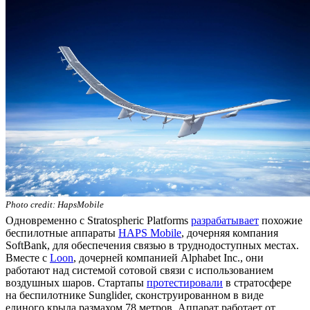
Photo credit: HapsMobile
Одновременно с Stratospheric Platforms
разрабатывает
похожие
беспилотные аппараты
HAPS Mobile
, дочерняя компания
SoftBank, для обеспечения связью в труднодоступных местах.
Вместе с
Loon
, дочерней компанией Alphabet Inc., они
работают над системой сотовой связи с использованием
воздушных шаров. Стартапы
протестировали
в стратосфере
на беспилотнике Sunglider, сконструированном в виде
единого крыла размахом 78 метров. Аппарат работает от