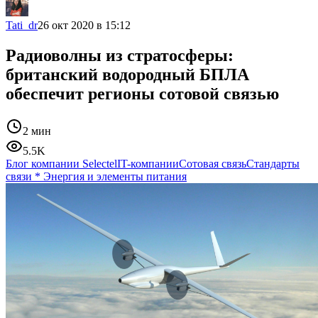
Tati_dr
26 окт 2020 в 15:12
Радиоволны из стратосферы:
британский водородный БПЛА
обеспечит регионы сотовой связью
2 мин
5.5K
Блог компании Selectel
IT-компании
Сотовая связь
Стандарты
связи
*
Энергия и элементы питания