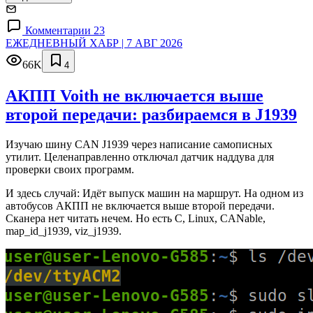
Комментарии 23
ЕЖЕДНЕВНЫЙ ХАБР | 7 АВГ 2026
66K
4
АКПП Voith не включается выше
второй передачи: разбираемся в J1939
Изучаю шину CAN J1939 через написание самописных
утилит. Целенаправленно отключал датчик наддува для
проверки своих программ.
И здесь случай: Идёт выпуск машин на маршрут. На одном из
автобусов АКПП не включается выше второй передачи.
Сканера нет читать нечем. Но есть C, Linux, CANable,
map_id_j1939, viz_j1939.