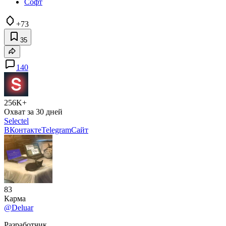
Софт
+73
35
140
256K+
Охват за 30 дней
Selectel
ВКонтакте
Telegram
Сайт
83
Карма
@Deluar
Разработчик