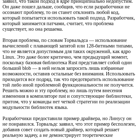
заявил, что такой подход в ядре принципиально недопустим.
Он даже пошел дальше, сообщив, что если разработчики не
осознают проблему, то он станет отклонять любой код,
который попытается использовать такой подход. Разработчик,
который занимается патчами, считает, что проблема
существует, но она решаема.
Вторая проблема, по словам Торвальдса — использование
вычислений с плавающей запятой или 128-битными типами,
что не является допустимым для таких окружений, как ядро
Linux. Это даже более критично, чем предыдущий момент,
поскольку базовая библиотека Rust представляет собой один
большой blob — в ней нельзя запросить лишь избранные
возможности, оставив остальные без внимания. Использовать
приходится все подряд, так что предотвратить использование
той либо иной проблемной функциональности не получится.
Решить можно и эту проблему, но лишь путем внесения
изменения в компиляторе rust и сопутствующие библиотеки,
притом, что у команды нет четкой стратегии по реализации
модульности библиотек языка.
Разработчики предоставили пример драйвера, но Линусу он
не понравился. Торвальдс заявил, что этот пример бесполезен,
добавив совет создать новый драйвер, который решает
реальную задачу, а не демонстрирует теоретические