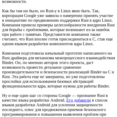
возможности.
Как бы там ни было, но Rust-у в Linux явно быть. Так,
корпорация Google уже заявила о намерении принять участие
в инициативе по продвижению поддержки Rust в ядро Linux.
Компания привела примеры целесообразности внедрения Rust
для борьбы с проблемами, которые возникают из-за ошибок
при работе с памятью. Представители компании также
считают, что Rust вполне готов присоединиться к C, став еще
одним языком разработки компонентов ядра Linux.
Компания подготовила начальный прототип написанного на
Rust драйвера для механизма межпроцессного взаимодействия
Binder. Он, по мнению авторов этого проекта, даст
возможность провести детальное сравнение
производительности и безопасности реализаций Binder на C и
Rust. Эта работа еще не завершена, но уже подготовлены
прослойки для использования базовых абстракций
функциональности ядра, которые нужны для работы Binder.
Ну и еще один шаг со стороны Google — признание Rust в
качестве языка разработки Android.
Его добавили
в список
языков разработки Android для усиления защищенности
последнего, плюс для продвижения приемов безопасного
программирования и повышения выявления проблем при