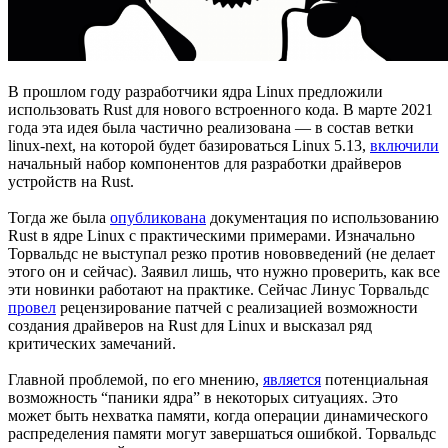
В прошлом году разработчики ядра Linux предложили
использовать Rust для нового встроенного кода. В марте 2021
года эта идея была частично реализована — в состав ветки
linux-next, на которой будет базироваться Linux 5.13,
включили
начальный набор компонентов для разработки драйверов
устройств на Rust.
Тогда же была
опубликована
документация по использованию
Rust в ядре Linux с практическими примерами. Изначально
Торвальдс не выступал резко против нововведений (не делает
этого он и сейчас). Заявил лишь, что нужно проверить, как все
эти новинки работают на практике. Сейчас Линус Торвальдс
провел
рецензирование патчей с реализацией возможности
создания драйверов на Rust для Linux и высказал ряд
критических замечаний.
Главной проблемой, по его мнению,
является
потенциальная
возможность “паники ядра” в некоторых ситуациях. Это
может быть нехватка памяти, когда операции динамического
распределения памяти могут завершаться ошибкой. Торвальдс