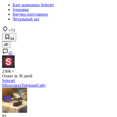
Блог компании Selectel
Здоровье
Научно-популярное
Читальный зал
+73
64
45
256K+
Охват за 30 дней
Selectel
ВКонтакте
Telegram
Сайт
83