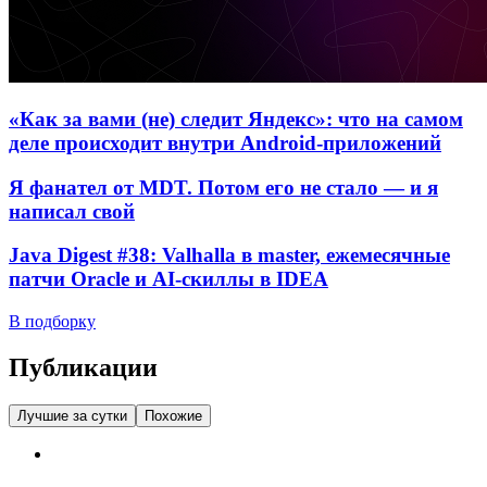
«Как за вами (не) следит Яндекс»: что на самом
деле происходит внутри Android-приложений
Я фанател от MDT. Потом его не стало — и я
написал свой
Java Digest #38: Valhalla в master, ежемесячные
патчи Oracle и AI-скиллы в IDEA
В подборку
Публикации
Лучшие за сутки
Похожие