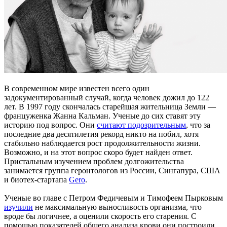
В современном мире известен всего один
задокументированный случай, когда человек дожил до 122
лет. В 1997 году скончалась старейшая жительница Земли —
француженка Жанна Кальман. Ученые до сих ставят эту
историю под вопрос. Они
считают подозрительным
, что за
последние два десятилетия рекорд никто на побил, хотя
стабильно наблюдается рост продолжительности жизни.
Возможно, и на этот вопрос скоро будет найден ответ.
Пристальным изучением проблем долгожительства
занимается группа геронтологов из России, Сингапура, США
и биотех-стартапа
Gero
.
Ученые во главе с Петром Федичевым и Тимофеем Пырковым
изучили
не максимальную выносливость организма, что
вроде бы логичнее, а оценили скорость его старения. С
помощью показателей общего анализа крови они построили