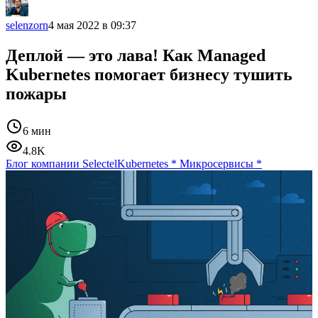
selenzorn
4 мая 2022 в 09:37
Деплой — это лава! Как Managed
Kubernetes помогает бизнесу тушить
пожары
6 мин
4.8K
Блог компании Selectel
Kubernetes
*
Микросервисы
*