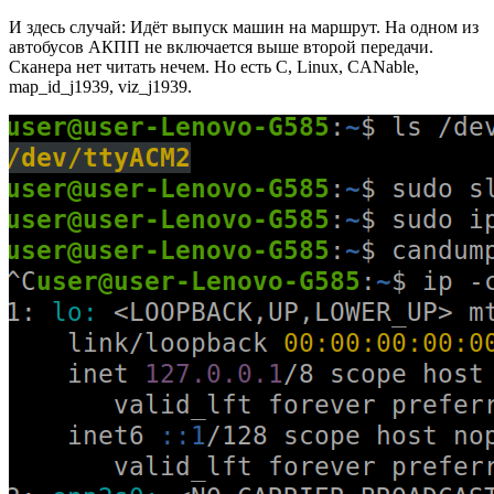
И здесь случай: Идёт выпуск машин на маршрут. На одном из
автобусов АКПП не включается выше второй передачи.
Сканера нет читать нечем. Но есть C, Linux, CANable,
map_id_j1939, viz_j1939.