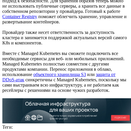
подход к безопасности. Для хранения образов теперь можно
не использовать публичные серверы, а хранить все данные в
собственном репозитории у провайдера. Готовый к работе
Container Registry
поможет облегчить хранение, управление и
развертывание контейнеров.
Провайдер также несет ответственность за доступность
кластера и занимается поддержкой актуальных версий самого
K8s и компонентов.
Вместе с Managed Kubernetes вы сможете подключить все
необходимые сервисы для веб- или мобильных приложений.
Managed Kubernetes полностью совместим с другими
продуктами компании. Перенос приложения в облако,
использование
объектного хранилища S3
или
защита от
DDoS-атак
синкретичны с Managed Kubernetes, поскольку мы
сами выстраиваем всю инфраструктуру, а не работаем как
ресейлеры с решениями на основе чужих разработок.
Теги: