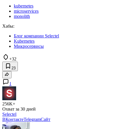
kubernetes
microservices
monolith
Хабы:
Блог компании Selectel
Kubernetes
Микросервисы
+32
23
1
256K+
Охват за 30 дней
Selectel
ВКонтакте
Telegram
Сайт