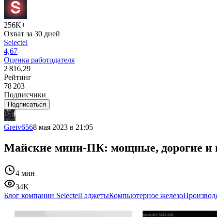
256K+
Охват за 30 дней
Selectel
4,67
Оценка работодателя
2 816,29
Рейтинг
78 203
Подписчики
Подписаться
Greiv656
8 мая 2023 в 21:05
Майские мини-ПК: мощные, дорогие и н
4 мин
34K
Блог компании Selectel
Гаджеты
Компьютерное железо
Производс