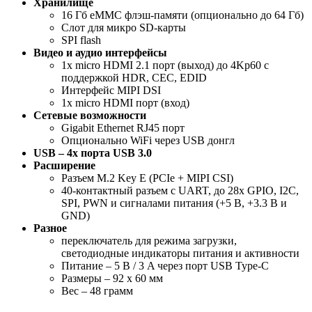
Хранилище
16 Гб eMMC флэш-памяти (опционально до 64 Гб)
Слот для микро SD-карты
SPI flash
Видео и аудио интерфейсы
1x micro HDMI 2.1 порт (выход) до 4Kp60 с
поддержкой HDR, CEC, EDID
Интерфейс MIPI DSI
1x micro HDMI порт (вход)
Сетевые возможности
Gigabit Ethernet RJ45 порт
Опционально WiFi через USB донгл
USB – 4x порта USB 3.0
Расширение
Разъем M.2 Key E (PCIe + MIPI CSI)
40-контактный разъем с UART, до 28x GPIO, I2C,
SPI, PWN и сигналами питания (+5 В, +3.3 В и
GND)
Разное
переключатель для режима загрузки,
светодиодные индикаторы питания и активности
Питание – 5 В / 3 A через порт USB Type-C
Размеры – 92 x 60 мм
Вес – 48 грамм