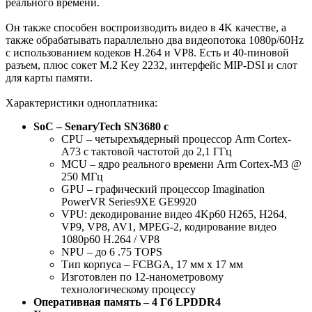
реального времени.
Он также способен воспроизводить видео в 4K качестве, а
также обрабатывать параллельно два видеопотока 1080p/60Hz
с использованием кодеков H.264 и VP8. Есть и 40-пиновой
разъем, плюс сокет M.2 Key 2232, интерфейс MIP-DSI и слот
для карты памяти.
Характеристики одноплатника:
SoC – SenaryTech SN3680 с
CPU – четырехъядерный процессор Arm Cortex-
A73 с тактовой частотой до 2,1 ГГц
MCU – ядро реального времени Arm Cortex-M3 @
250 МГц
GPU – графический процессор Imagination
PowerVR Series9XE GE9920
VPU: декодирование видео 4Kp60 H265, H264,
VP9, ​​VP8, AV1, MPEG-2, кодирование видео
1080p60 H.264 / VP8
NPU – до 6 .75 TOPS
Тип корпуса – FCBGA, 17 мм x 17 мм
Изготовлен по 12-нанометровому
технологическому процессу
Оперативная память – 4 Гб LPDDR4