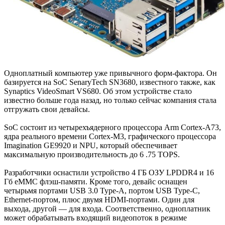
Одноплатный компьютер уже привычного форм-фактора. Он
базируется на SoC SenaryTech SN3680, известного также, как
Synaptics VideoSmart VS680. Об этом устройстве стало
известно больше года назад, но только сейчас компания стала
отгружать свои девайсы.
SoС состоит из четырехъядерного процессора Arm Cortex-A73,
ядра реального времени Cortex-M3, графического процессора
Imagination GE9920 и NPU, который обеспечивает
максимальную производительность до 6 .75 TOPS.
Разработчики оснастили устройство 4 ГБ ОЗУ LPDDR4 и 16
Гб eMMC флэш-памяти. Кроме того, девайс оснащен
четырьмя портами USB 3.0 Type-А, портом USB Type-C,
Ethernet-портом, плюс двумя HDMI-портами. Один для
выхода, другой — для входа. Соответственно, одноплатник
может обрабатывать входящий видеопоток в режиме