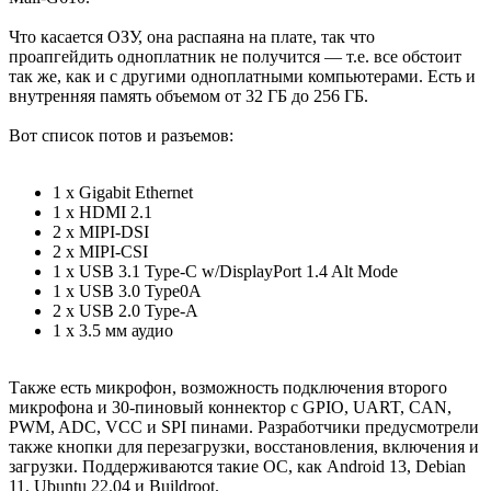
Что касается ОЗУ, она распаяна на плате, так что
проапгейдить одноплатник не получится — т.е. все обстоит
так же, как и с другими одноплатными компьютерами. Есть и
внутренняя память объемом от 32 ГБ до 256 ГБ.
Вот список потов и разъемов:
1 x Gigabit Ethernet
1 x HDMI 2.1
2 x MIPI-DSI
2 x MIPI-CSI
1 x USB 3.1 Type-C w/DisplayPort 1.4 Alt Mode
1 x USB 3.0 Type0A
2 x USB 2.0 Type-A
1 x 3.5 мм аудио
Также есть микрофон, возможность подключения второго
микрофона и 30-пиновый коннектор с GPIO, UART, CAN,
PWM, ADC, VCC и SPI пинами. Разработчики предусмотрели
также кнопки для перезагрузки, восстановления, включения и
загрузки. Поддерживаются такие ОС, как Android 13, Debian
11, Ubuntu 22.04 и Buildroot.