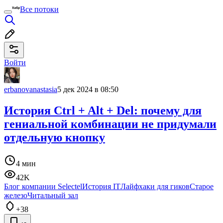
Все потоки
Войти
erbanovanastasia
5 дек 2024 в 08:50
История Ctrl + Alt + Del: почему для
гениальной комбинации не придумали
отдельную кнопку
4 мин
42K
Блог компании Selectel
История IT
Лайфхаки для гиков
Старое
железо
Читальный зал
+38