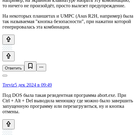
например, на экранной клавиатуре набрать эту комбинацию,
то ничего не произойдёт, просто вылезет предупреждение.
На некоторых планшетах и UMPC (Asus R2H, например) была
так называемая "кнопка безопасности", при нажатии которой
генерировалась эта комбинация.
Ответить
Treviz
5 дек 2024 в 09:49
Под DOS была такая резидентная программа abort.exe. При
Ctrl + Alt + Del выводила менюшку где можно было завершить
запущенную программу или перезагрузиться, ну и кнопка
отмены.