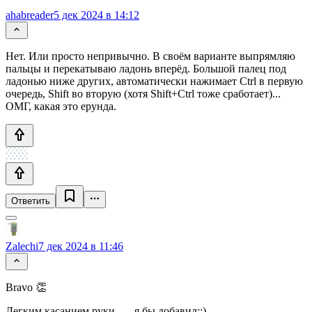
ahabreader
5 дек 2024 в 14:12
Нет. Или просто непривычно. В своём варианте выпрямляю
пальцы и перекатываю ладонь вперёд. Большой палец под
ладонью ниже других, автоматически нажимает Ctrl в первую
очередь, Shift во вторую (хотя Shift+Ctrl тоже сработает)...
ОМГ, какая это ерунда.
Ответить
Zalechi
7 дек 2024 в 11:46
Bravo 👏
Легким касанием руки, — я бы добавил:;)