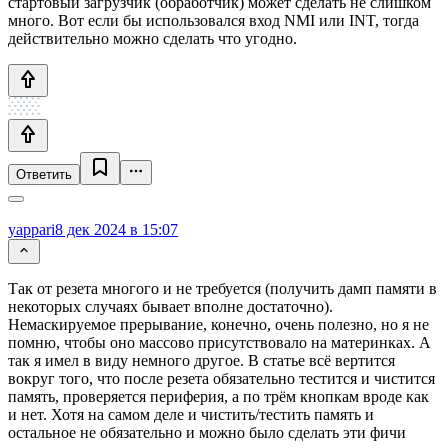
стартовый загрузчик (обработчик) может сделать не слишком
много. Вот если бы использовался вход NMI или INT, тогда
действительно можно сделать что угодно.
Ответить
yappari
8 дек 2024 в 15:07
Так от резета многого и не требуется (получить дамп памяти в
некоторых случаях бывает вполне достаточно).
Немаскируемое прерывание, конечно, очень полезно, но я не
помню, чтобы оно массово присутствовало на материнках. А
так я имел в виду немного другое. В статье всё вертится
вокруг того, что после резета обязательно тестится и чистится
память, проверяется периферия, а по трём кнопкам вроде как
и нет. Хотя на самом деле и чистить/тестить память и
остальное не обязательно и можно было сделать эти фичи