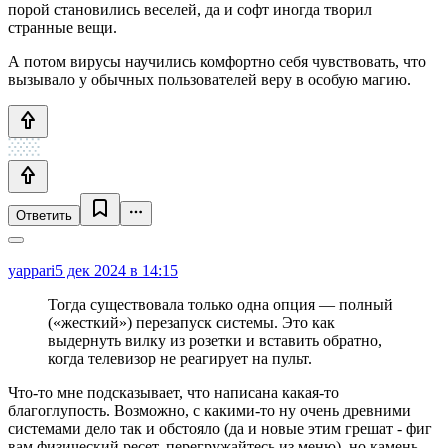
порой становились веселей, да и софт иногда творил
странные вещи.
А потом вирусы научились комфортно себя чувствовать, что
вызывало у обычных пользователей веру в особую магию.
Ответить
yappari
5 дек 2024 в 14:15
Тогда существовала только одна опция — полный
(«жесткий») перезапуск системы. Это как
выдернуть вилку из розетки и вставить обратно,
когда телевизор не реагирует на пульт.
Что-то мне подсказывает, что написана какая-то
благоглупость. Возможно, с какими-то ну очень древними
системами дело так и обстояло (да и новые этим грешат - фиг
вам физический ресет, перегружайтесь из меню), но камень