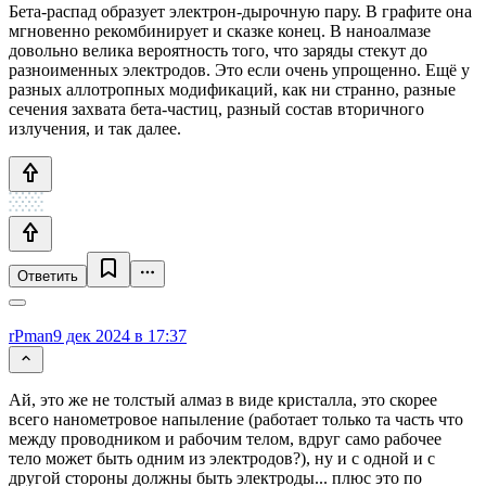
Бета-распад образует электрон-дырочную пару. В графите она
мгновенно рекомбинирует и сказке конец. В наноалмазе
довольно велика вероятность того, что заряды стекут до
разноименных электродов. Это если очень упрощенно. Ещë у
разных аллотропных модификаций, как ни странно, разные
сечения захвата бета-частиц, разный состав вторичного
излучения, и так далее.
Ответить
rPman
9 дек 2024 в 17:37
Ай, это же не толстый алмаз в виде кристалла, это скорее
всего нанометровое напыление (работает только та часть что
между проводником и рабочим телом, вдруг само рабочее
тело может быть одним из электродов?), ну и с одной и с
другой стороны должны быть электроды... плюс это по