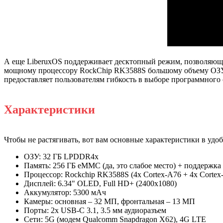
А еще LiberuxOS поддерживает десктопный режим, позволяющ
мощному процессору RockChip RK3588S большому объему ОЗУ (
предоставляет пользователям гибкость в выборе программного 
Характеристики
Чтобы не растягивать, вот вам основные характеристики в удо
ОЗУ: 32 ГБ LPDDR4x
Память: 256 ГБ eMMC (да, это слабое место) + поддержка
Процессор: Rockchip RK3588S (4x Cortex-A76 + 4x Cortex
Дисплей: 6.34" OLED, Full HD+ (2400x1080)
Аккумулятор: 5300 мАч
Камеры: основная – 32 МП, фронтальная – 13 МП
Порты: 2x USB-C 3.1, 3.5 мм аудиоразъем
Сети: 5G (модем Qualcomm Snapdragon X62), 4G LTE