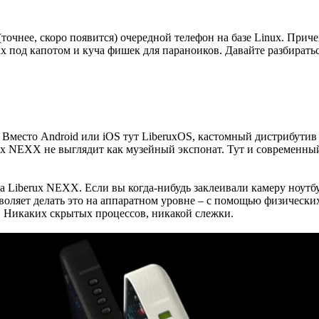
очнее, скоро появится) очередной телефон на базе Linux. Приче
x под капотом и куча фишек для параноиков. Давайте разбиратьс
 Вместо Android или iOS тут LiberuxOS, кастомный дистрибутив L
erux NEXX не выглядит как музейный экспонат. Тут и современны
 Liberux NEXX. Если вы когда-нибудь заклеивали камеру ноутб
зволяет делать это на аппаратном уровне – с помощью физическ
. Никаких скрытых процессов, никакой слежки.