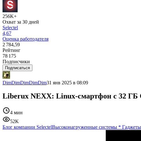
256K+
Охват за 30 дней
Selectel
4,67
Оценка работодателя
2 784,59
Рейтинг
78 175
Подписчики
Подписаться
DimDimDimDimDim
31 янв 2025 в 08:09
Liberux NEXX: Linux-смартфон с 32 Г
4 мин
52K
Блог компании Selectel
Высоконагруженные системы
*
Гаджеты