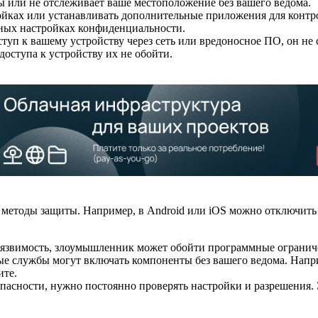
ы или не отслеживает ваше местоположение без вашего ведома.
ойках или устанавливать дополнительные приложения для контрол
ожных настройках конфиденциальности.
ступ к вашему устройству через сеть или вредоносное ПО, он 
 доступа к устройству их не обойти.
етоды защиты. Например, в Android или iOS можно отключить 
 уязвимость, злоумышленник может обойти программные огранич
 службы могут включать компоненты без вашего ведома. Наприме
ите.
пасности, нужно постоянно проверять настройки и разрешения. 