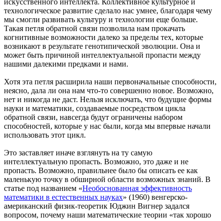
искусственного интеллекта. Коллективное культурное и
технологическое развитие сделало нас умнее, благодаря чему
мы смогли развивать культуру и технологии еще больше.
Такая петля обратной связи позволила нам прокачать
когнитивные возможности далеко за пределы тех, которые
возникают в результате генотипической эволюции. Она и
может быть причиной интеллектуальной пропасти между
нашими далекими предками и нами.
Хотя эта петля расширила наши первоначальные способности,
неясно, дала ли она нам что-то совершенно новое. Возможно,
нет и никогда не даст. Нельзя исключать, что будущие формы
науки и математики, создаваемые посредством цикла
обратной связи, навсегда будут ограничены набором
способностей, которые у нас были, когда мы впервые начали
использовать этот цикл.
Это заставляет иначе взглянуть на ту самую
интеллектуальную пропасть. Возможно, это даже и не
пропасть. Возможно, правильнее было бы описать ее как
маленькую точку в обширной области возможных знаний. В
статье под названием «
Необоснованная эффективность
математики в естественных науках
» (1960) венгерско-
американский физик-теоретик Юджин Вигнер задался
вопросом, почему наши математические теории «так хорошо