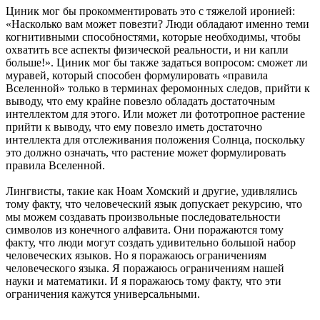
Циник мог бы прокомментировать это с тяжелой иронией:
«Насколько вам может повезти? Люди обладают именно теми
когнитивными способностями, которые необходимы, чтобы
охватить все аспекты физической реальности, и ни капли
больше!». Циник мог бы также задаться вопросом: сможет ли
муравей, который способен формулировать «правила
Вселенной» только в терминах феромонных следов, прийти к
выводу, что ему крайне повезло обладать достаточным
интеллектом для этого. Или может ли фототропное растение
прийти к выводу, что ему повезло иметь достаточно
интеллекта для отслеживания положения Солнца, поскольку
это должно означать, что растение может формулировать
правила Вселенной.
Лингвисты, такие как Ноам Хомский и другие, удивлялись
тому факту, что человеческий язык допускает рекурсию, что
мы можем создавать произвольные последовательности
символов из конечного алфавита. Они поражаются тому
факту, что люди могут создать удивительно большой набор
человеческих языков. Но я поражаюсь ограничениям
человеческого языка. Я поражаюсь ограничениям нашей
науки и математики. И я поражаюсь тому факту, что эти
ограничения кажутся универсальными.