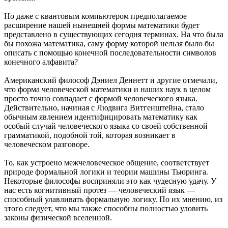
Но даже с квантовым компьютером предполагаемое
расширение нашей нынешней формы математики будет
представлено в существующих сегодня терминах. На что была
бы похожа математика, саму форму которой нельзя было бы
описать с помощью конечной последовательности символов
конечного алфавита?
Американский философ Дэниел Деннетт и другие отмечали,
что форма человеческой математики и наших наук в целом
просто точно совпадает с формой человеческого языка.
Действительно, начиная с Людвига Витгенштейна, стало
обычным явлением идентифицировать математику как
особый случай человеческого языка со своей собственной
грамматикой, подобной той, которая возникает в
человеческом разговоре.
То, как устроено межчеловеческое общение, соответствует
природе формальной логики и теории машины Тьюринга.
Некоторые философы восприняли это как чудесную удачу. У
нас есть когнитивный протез — человеческий язык —
способный улавливать формальную логику. По их мнению, из
этого следует, что мы также способны полностью уловить
законы физической вселенной.