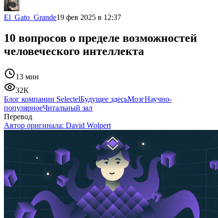
El_Gato_Grande
19 фев 2025 в 12:37
10 вопросов о пределе возможностей
человеческого интеллекта
13 мин
32K
Блог компании Selectel
Будущее здесь
Мозг
Научно-
популярное
Читальный зал
Перевод
Автор оригинала:
David Wolpert