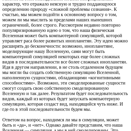
характер, что отражало неясную и трудно поддающуюся
определению природу «сложной проблемы сознания». К
счастью, мы можем подойти к основному вопросу о том,
можем ли мы мыслить за пределами наших нынешних
ограничений, более строго. Рассмотрим недавно повторно
популяризированную идею о том, что наша физическая
Вселенная может быть компьютерной симуляцией, которой
управляет раса более развитых инопланетян. Эту идею можно
расширять до бесконечности: возможно, инопланетяне,
моделирующие нашу Вселенную, сами могут быть
компьютерной симуляцией некоторых еще более сложных
видов в последовательности все более сложных инопланетян.
Идя в другом направлении, в не столь отдаленном будущем
мы могли бы создать собственную симуляцию Вселенной,
наполненную сущностями, обладающими «когнитивными
способностями». Возможно, эти смоделированные сущности
смогут создать свою собственную смоделированную
Вселенную и так далее. Результатом будет последовательность
видов, каждый из которых будет запускать компьютерную
симуляцию, которая создаст вид, находящийся чуть ниже. И
где-то в этой последовательности будем мы.
Ответом на вопрос, находимся ли мы в симуляции, может
быть и «да», и «нет». Однако давайте представим, что наша
Вселенная — симуляция, а мы в ней смоделированы. Это