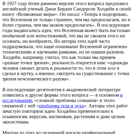
В 1927 году более раннюю версию этого вопроса предложил
английский ученый Джон Бердон Сандерсон Холдейн в своей
книге «Возможные миры». Он писал: «Теперь я подозреваю,
что Вселенная не только страннее, чем мы предполагаем, но и
более странна, чем мы можем предполагать». В последующие
годы выдвигались идеи, что Вселенная может быть настолько
необычной или непостижимой, что мы не сможем этого ни
осознать, ни вообразить. Но авторы этих идей часто
подразумевали, что наше понимание Вселенной ограничено
техническими и научными рамками, но не нашим разумом.
Холдейн, например, считал, что как только мы примем
«разные точки зрения», реальность откроется нам: «однажды
человек сможет делать в реальности то, что в этом эссе я
сделал в шутку, а именно, смотреть на существование с точки
зрения нечеловеческого разума».
В последующие десятилетия в академической литературе
появились и другие формы этого вопроса — в основном
в
исследованиях
«сложной проблемы сознания» и тесно
связанной с ней «
проблемы тела и духа
». Авторы этих работ
зачастую повторяли идею Холдейна применительно к
осьминогам, вирусам, насекомым, растениям и даже целым
экосистемам.
Многие из этих исследований носили неофициальный