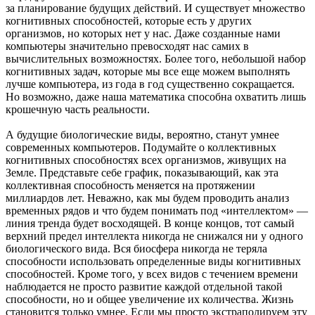
за планирование будущих действий. И существует множество
когнитивных способностей, которые есть у других
организмов, но которых нет у нас. Даже созданные нами
компьютеры значительно превосходят нас самих в
вычислительных возможностях. Более того, небольшой набор
когнитивных задач, которые мы все еще можем выполнять
лучше компьютера, из года в год существенно сокращается.
Но возможно, даже наша математика способна охватить лишь
крошечную часть реальности.
А будущие биологические виды, вероятно, станут умнее
современных компьютеров. Подумайте о коллективных
когнитивных способностях всех организмов, живущих на
Земле. Представьте себе график, показывающий, как эта
коллективная способность меняется на протяжении
миллиардов лет. Неважно, как мы будем проводить анализ
временных рядов и что будем понимать под «интеллектом» —
линия тренда будет восходящей. В конце концов, тот самый
верхний предел интеллекта никогда не снижался ни у одного
биологического вида. Вся биосфера никогда не теряла
способности использовать определенные виды когнитивных
способностей. Кроме того, у всех видов с течением времени
наблюдается не просто развитие каждой отдельной такой
способности, но и общее увеличение их количества. Жизнь
становится только умнее. Если мы просто экстраполируем эту