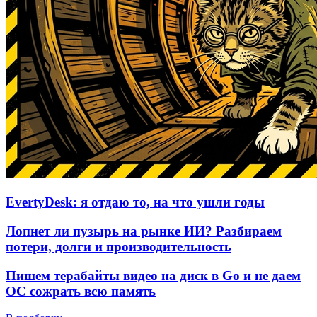
EvertyDesk: я отдаю то, на что ушли годы
Лопнет ли пузырь на рынке ИИ? Разбираем
потери, долги и производительность
Пишем терабайты видео на диск в Go и не даем
ОС сожрать всю память