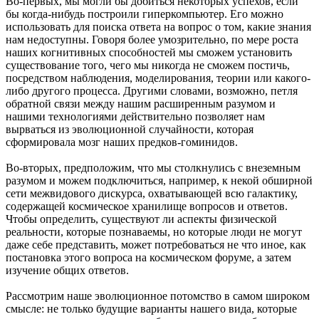
Во-первых, мы могли бы добиться некоторых успехов, если
бы когда-нибудь построили гиперкомпьютер. Его можно
использовать для поиска ответа на вопрос о том, какие знания
нам недоступны. Говоря более умозрительно, по мере роста
наших когнитивных способностей мы сможем установить
существование того, чего мы никогда не сможем постичь,
посредством наблюдения, моделирования, теории или какого-
либо другого процесса. Другими словами, возможно, петля
обратной связи между нашим расширенным разумом и
нашими технологиями действительно позволяет нам
вырваться из эволюционной случайности, которая
сформировала мозг наших предков-гоминидов.
Во-вторых, предположим, что мы столкнулись с внеземным
разумом и можем подключиться, например, к некой обширной
сети межвидового дискурса, охватывающей всю галактику,
содержащей космическое хранилище вопросов и ответов.
Чтобы определить, существуют ли аспекты физической
реальности, которые познаваемы, но которые люди не могут
даже себе представить, может потребоваться не что иное, как
постановка этого вопроса на космическом форуме, а затем
изучение общих ответов.
Рассмотрим наше эволюционное потомство в самом широком
смысле: не только будущие варианты нашего вида, которые