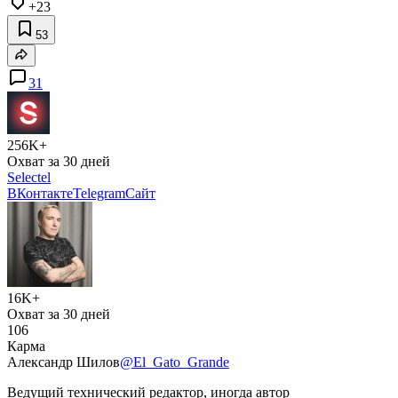
+23
53
31
256K+
Охват за 30 дней
Selectel
ВКонтакте
Telegram
Сайт
16K+
Охват за 30 дней
106
Карма
Александр Шилов
@El_Gato_Grande
Ведущий технический редактор, иногда автор