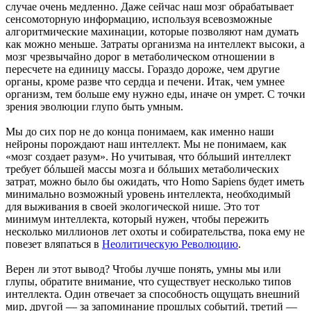
случае очень медленно. Даже сейчас наш мозг обрабатывает
сенсомоторную информацию, используя всевозможные
алгоритмические махинации, которые позволяют нам думать
как можно меньше. Затраты организма на интеллект высоки, а
мозг чрезвычайно дорог в метаболическом отношении в
пересчете на единицу массы. Гораздо дороже, чем другие
органы, кроме разве что сердца и печени. Итак, чем умнее
организм, тем больше ему нужно еды, иначе он умрет. С точки
зрения эволюции глупо быть умным.
Мы до сих пор не до конца понимаем, как именно наши
нейроны порождают наш интеллект. Мы не понимаем, как
«мозг создает разум». Но учитывая, что бóльший интеллект
требует бóльшей массы мозга и бóльших метаболических
затрат, можно было бы ожидать, что Homo Sapiens будет иметь
минимально возможный уровень интеллекта, необходимый
для выживания в своей экологической нише. Это тот
минимум интеллекта, который нужен, чтобы пережить
несколько миллионов лет охоты и собирательства, пока ему не
повезет вляпаться в
Неолитическую Революцию
.
Верен ли этот вывод? Чтобы лучше понять, умны мы или
глупы, обратите внимание, что существует несколько типов
интеллекта. Один отвечает за способность ощущать внешний
мир, другой — за запоминание прошлых событий, третий —