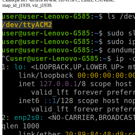
map_id_j1939, viz_j1939.