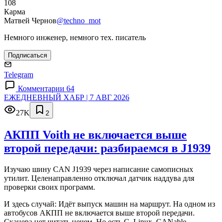
108
Карма
Матвей Чернов
@techno_mot
Немного инженер, немного тех. писатель
Подписаться
Telegram
Комментарии 64
ЕЖЕДНЕВНЫЙ ХАБР | 7 АВГ 2026
27K
2
АКПП Voith не включается выше
второй передачи: разбираемся в J1939
Изучаю шину CAN J1939 через написание самописных
утилит. Целенаправленно отключал датчик наддува для
проверки своих программ.
И здесь случай: Идёт выпуск машин на маршрут. На одном из
автобусов АКПП не включается выше второй передачи.
Сканера нет читать нечем. Но есть C, Linux, CANable,