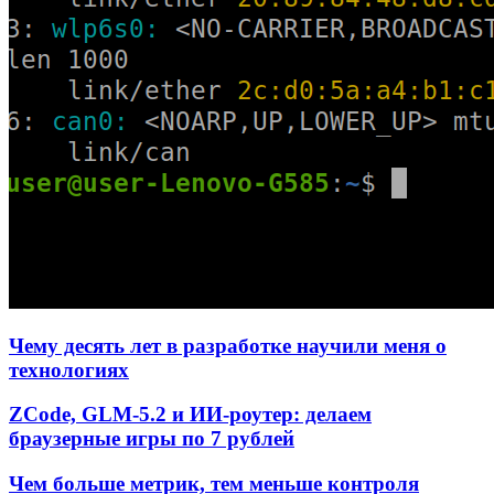
Чему десять лет в разработке научили меня о
технологиях
ZCode, GLM-5.2 и ИИ-роутер: делаем
браузерные игры по 7 рублей
Чем больше метрик, тем меньше контроля