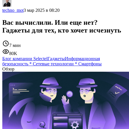
techno_mot
3 мар 2025 в 08:20
Вас вычислили. Или еще нет?
Гаджеты для тех, кто хочет исчезнуть
7 мин
80K
Блог компании Selectel
Гаджеты
Информационная
безопасность
*
Сетевые технологии
*
Смартфоны
Обзор