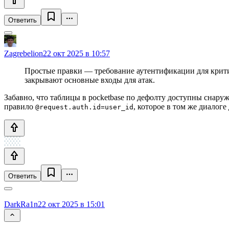
Ответить
Zagrebelion
22 окт 2025 в 10:57
Простые правки — требование аутентификации для критич
закрывают основные входы для атак.
Забавно, что таблицы в pocketbase по дефолту доступны снаружи
правило
, которое в том же диалоге 
@request.auth.id=user_id
Ответить
DarkRa1n
22 окт 2025 в 15:01