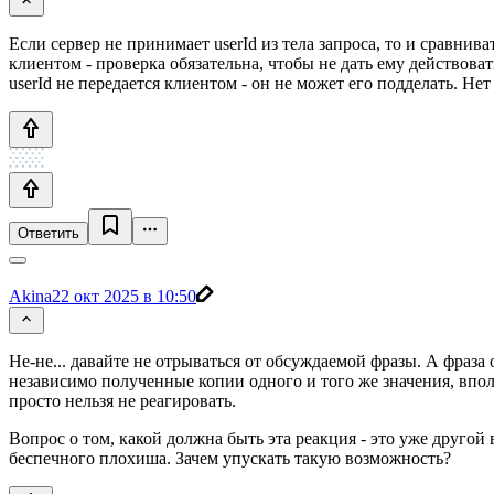
Если сервер не принимает userId из тела запроса, то и сравниват
клиентом - проверка обязательна, чтобы не дать ему действоват
userId не передается клиентом - он не может его подделать. Нет
Ответить
Akina
22 окт 2025 в 10:50
Не-не... давайте не отрываться от обсуждаемой фразы. А фраза
независимо полученные копии одного и того же значения, вполн
просто нельзя не реагировать.
Вопрос о том, какой должна быть эта реакция - это уже другой
беспечного плохиша. Зачем упускать такую возможность?