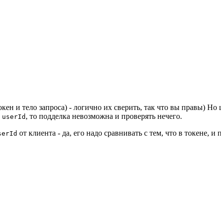
окен и тело запроса) - логично их сверить, так что вы правы) 
ь
, то подделка невозможна и проверять нечего.
userId
от клиента - да, его надо сравнивать с тем, что в токене, и
serId