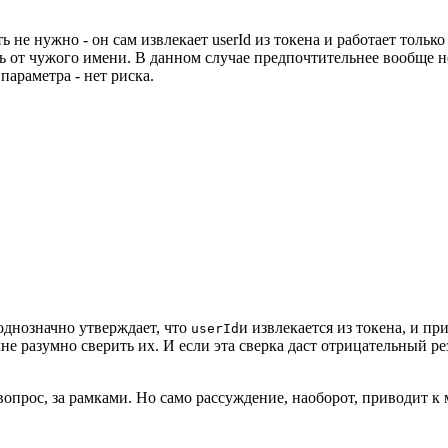
ь не нужно - он сам извлекает userId из токена и работает только
ь от чужого имени. В данном случае предпочтительнее вообще не 
 параметра - нет риска.
 однозначно утверждает, что
и извлекается из токена, и пр
userId
е разумно сверить их. И если эта сверка даст отрицательный рез
 вопрос, за рамками. Но само рассуждение, наоборот, приводит к