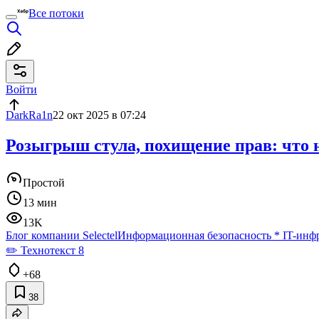
Все потоки
Войти
DarkRa1n
22 окт 2025 в 07:24
Розыгрыш стула, похищение прав: что 
Простой
13 мин
13K
Блог компании Selectel
Информационная безопасность
*
IT-инф
✏️ Технотекст 8
+68
38