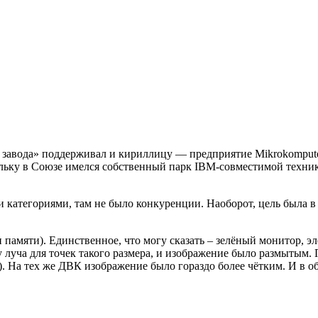
 завода» поддерживал и кириллицу — предприятие Mikrokompute
ольку в Союзе имелся собственный парк IBM-совместимой техник
и категориями, там не было конкуренции. Наоборот, цель была
 памяти). Единственное, что могу сказать – зелёный монитор, э
 луча для точек такого размера, и изображение было размытым.
. На тех же ДВК изображение было гораздо более чётким. И в 