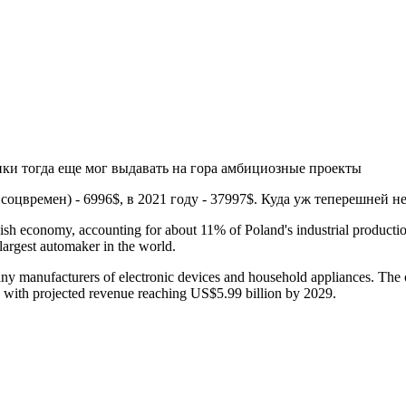
 тогда еще мог выдавать на гора амбициозные проекты
соцвремен) - 6996$, в 2021 году - 37997$. Куда уж теперешней 
ish economy, accounting for about 11% of Poland's industrial production
largest automaker in the world.
h many manufacturers of electronic devices and household appliances. 
, with projected revenue reaching US$5.99 billion by 2029.