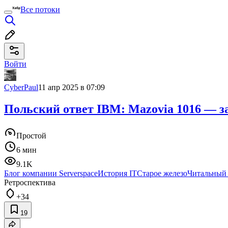
Все потоки
Войти
CyberPaul
11 апр 2025 в 07:09
Польский ответ IBM: Mazovia 1016 — 
Простой
6 мин
9.1K
Блог компании Serverspace
История IT
Старое железо
Читальный 
Ретроспектива
+34
19