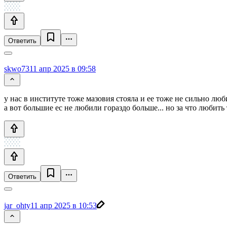
Ответить
skwo73
11 апр 2025 в 09:58
у нас в институте тоже мазовия стояла и ее тоже не сильно люби
а вот большие ес не любили гораздо больше... но за что любить 
Ответить
jar_ohty
11 апр 2025 в 10:53