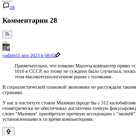
28
Комментарии
28
vadimr
11 апр 2025 в 08:02
Примечательно, что помимо Mazovia компьютер прямо «с
1016 в СССР, но этому не суждено было случиться, поск
этом высокотехнологичном рынке с поляками.
В социалистической плановой экономике не рассуждали таким
странами.
У нас в институте стояли Мазовии (вроде бы с 512 килобайтами
геометрически не обеспечивал достаточно точную фокусировку
слово "Мазовия" приобретало прочную ассоциацию с "мазнёй")
установленными в то время компьютерами.