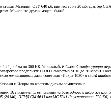
сово стояли Мазовии. ОЗУ 640 кб, винчестер на 20 мб, адаптер 
ртом. Может это другая модель была?
и 5,25 дюйма по 360 КБайт каждый.
В базовой конфигурации
пер
олгарского предприятия ИЗОТ емкостью от 10 до 30 Мбайт. Посл
могла похвастаться
даже советская «Искра-1030»
в своей наибол
 Мазовии и Искры по жёстким дискам сомнительна:
ениях. Все исполнения выполнены на базе одного и того же корп
 (20 Мб), НГМД СМ 5643 или МС 5311 (двусторонние, 720 Кб). 