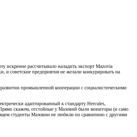
ry искренне рассчитывало наладить экспорт Mazovia
и, и советские предприятия не желали конкурировать на
 в развитии промышленной кооперации с социалистическими
лектрически адаптированный к стандарту Hercules,
 Прямо скажем, отстойные у Мазовий были мониторы (и само
общем студенты Мазовии не любили по сравнению с другими