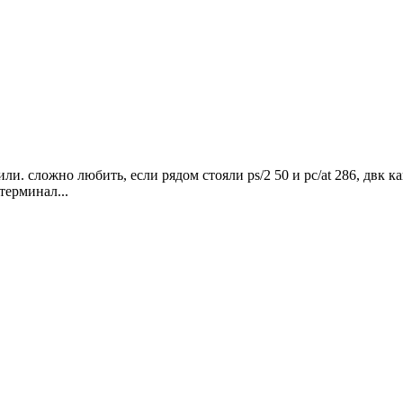
ли. сложно любить, если рядом стояли ps/2 50 и pc/at 286, двк к
терминал...