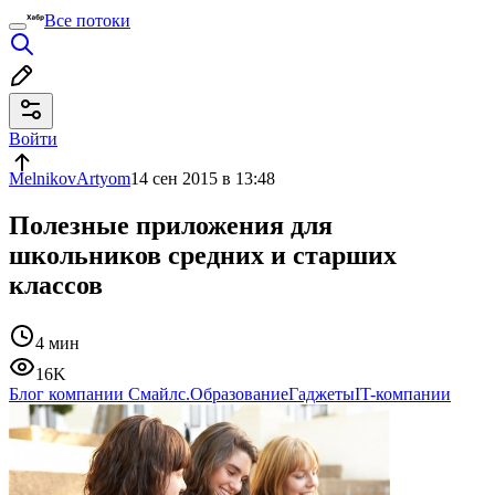
Все потоки
Войти
MelnikovArtyom
14 сен 2015 в 13:48
Полезные приложения для
школьников средних и старших
классов
4 мин
16K
Блог компании Смайлс.Образование
Гаджеты
IT-компании