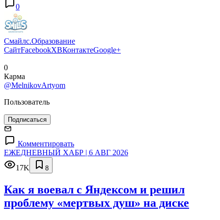
0
Смайлс.Образование
Сайт
Facebook
X
ВКонтакте
Google+
0
Карма
@MelnikovArtyom
Пользователь
Подписаться
Комментировать
ЕЖЕДНЕВНЫЙ ХАБР | 6 АВГ 2026
17K
8
Как я воевал с Яндексом и решил
проблему «мертвых душ» на диске