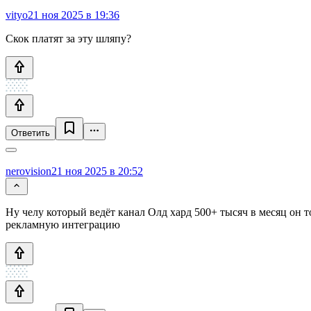
vityo
21 ноя 2025 в 19:36
Скок платят за эту шляпу?
Ответить
nerovision
21 ноя 2025 в 20:52
Ну челу который ведёт канал Олд хард 500+ тысяч в месяц он 
рекламную интеграцию