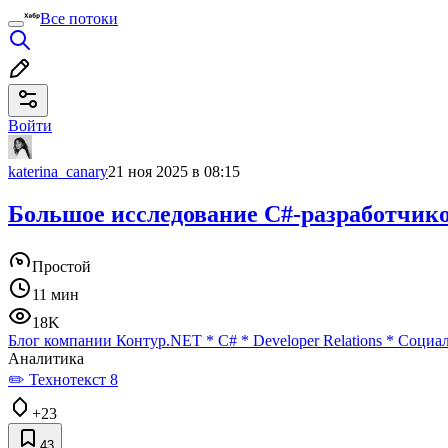
Все потоки
Войти
katerina_canary
21 ноя 2025 в 08:15
Большое исследование C#-разработчик
Простой
11 мин
18K
Блог компании Контур
.NET
*
C#
*
Developer Relations
*
Социал
Аналитика
✏️ Технотекст 8
+23
43