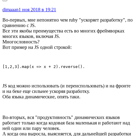
dimaaan
1 ноя 2018 в 19:21
Во-первых, мне непонятно чем ruby "ускоряет разработку", по
сравнению с JS.
Все эти якобы преимущества есть во многих фреймворках
многих языков, включая JS.
Многословность?
Вот пример на JS одной строкой:
[1,2,3].map(x => x + 2).reverse().
JS код можно использовать (и переиспользовать) и на фронте
и на беке еще сильнее ускоряя разработку.
Оба языка динамические, опять таки.
Во-вторых, вся "продуктивность" динамических языков
работает только когда кодовая база маленькая и работают над
ней один или пару человек.
А когда она выросла, выясняется, для дальнейшей разработки