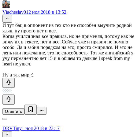
Viacheslav01
2 ноя 2018 в 13:52
И тут бац в оппонент из тех кто не способен выучить родной
язык, ну просто нет и все.
Когда учился знал все правила, но не применял, потому как не
вижу их в тексте, нет и все. Сейчас уже и правил не помню
особо. Да и забил порядком на это, просто смирился. И это не
лень или нежелание, это не способность. Тот же английский я
учу перманентно лет 15 и в общем то дальше I speak from my
heart не ушел.
Ну а так мир :)
Ответить
DRVTiny
1 ноя 2018 в 23:17