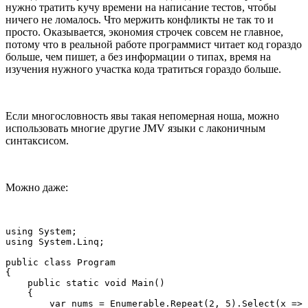
нужно тратить кучу времени на написание тестов, чтобы
ничего не ломалось. Что мержить конфликты не так то и
просто. Оказывается, экономия строчек совсем не главное,
потому что в реальной работе программист читает код гораздо
больше, чем пишет, а без информации о типах, время на
изучения нужного участка кода тратиться гораздо больше.
Если многословность явы такая непомерная ноша, можно
использовать многие другие JMV языки с лаконичным
синтаксисом.
Можно даже:
using System;

using System.Linq;

public class Program

{

    public static void Main()

    {

        var nums = Enumerable.Repeat(2, 5).Select(x => 