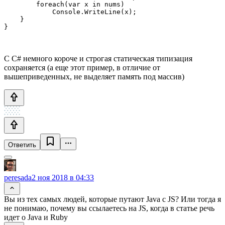
        foreach(var x in nums)

            Console.WriteLine(x);

    }

}
С С# немного короче и строгая статическая типизация
сохраняется (а еще этот пример, в отличие от
вышеприведенных, не выделяет память под массив)
Ответить
peresada
2 ноя 2018 в 04:33
Вы из тех самых людей, которые путают Java с JS? Или тогда я
не понимаю, почему вы ссылаетесь на JS, когда в статье речь
идет о Java и Ruby