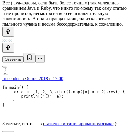
Все (java-кодеры, если быть более точным) так увлеклись
сравнением Java и Ruby, что никто по-моему так саму статью
и не прочитал, несмотря на всю её исключительную
лаконичность. А она и правда вытащена из какого-то
пыльного чулана и весьма бессодержательна, к сожалению.
Ответить
freecoder_xx
6 ноя 2018 в 17:00
fn main() {

    for a in [1, 2, 3].iter().map(|x| x + 2).rev() {

        println!("{}", a);

    }

}
Заметьте, и это — в
статически типизированном языке
(: