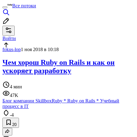
Все потоки
Войти
fokus-lop
1 ноя 2018 в 10:18
Чем хорош Ruby on Rails и как он
ускоряет разработку
4 мин
47K
Блог компании Skillbox
Ruby
*
Ruby on Rails
*
Учебный
процесс в IT
-4
20