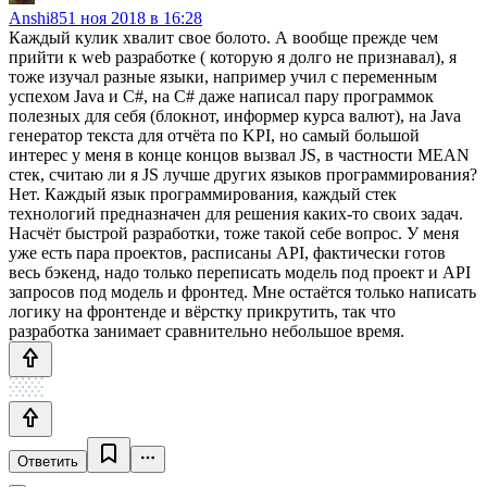
Anshi85
1 ноя 2018 в 16:28
Каждый кулик хвалит свое болото. А вообще прежде чем
прийти к web разработке ( которую я долго не признавал), я
тоже изучал разные языки, например учил с переменным
успехом Java и C#, на C# даже написал пару программок
полезных для себя (блокнот, информер курса валют), на Java
генератор текста для отчёта по KPI, но самый большой
интерес у меня в конце концов вызвал JS, в частности MEAN
стек, считаю ли я JS лучше других языков программирования?
Нет. Каждый язык программирования, каждый стек
технологий предназначен для решения каких-то своих задач.
Насчёт быстрой разработки, тоже такой себе вопрос. У меня
уже есть пара проектов, расписаны API, фактически готов
весь бэкенд, надо только переписать модель под проект и API
запросов под модель и фронтед. Мне остаётся только написать
логику на фронтенде и вёрстку прикрутить, так что
разработка занимает сравнительно небольшое время.
Ответить