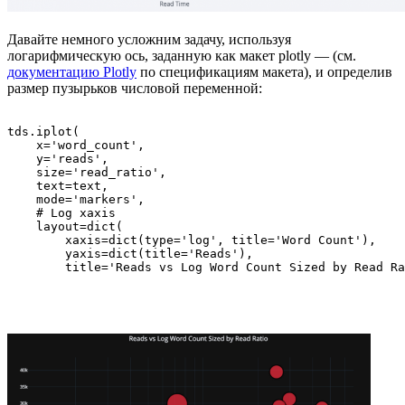
Давайте немного усложним задачу, используя
логарифмическую ось, заданную как макет plotly — (см.
документацию Plotly
по спецификациям макета), и определив
размер пузырьков числовой переменной:
tds.iplot(

    x='word_count',

    y='reads',

    size='read_ratio',

    text=text,

    mode='markers',

    # Log xaxis

    layout=dict(

        xaxis=dict(type='log', title='Word Count'),

        yaxis=dict(title='Reads'),

        title='Reads vs Log Word Count Sized by Read Ra