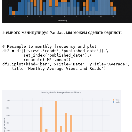
Немного манипулируя
, мы можем сделать барплот:
Pandas
# Resample to monthly frequency and plot 

df2 = df[['view','reads','published_date']].\

         set_index('published_date').\

         resample('M').mean()

df2.iplot(kind='bar', xTitle='Date', yTitle='Average',

    title='Monthly Average Views and Reads')