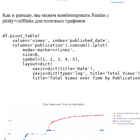
Как и раньше, мы можем комбинировать Pandas с
plotly+cufflinks для полезных графиков
df.pivot_table(

    values='views', index='published_date',

    columns='publication').cumsum().iplot(

        mode='markers+lines',

        size=8,

        symbol=[1, 2, 3, 4, 5],

        layout=dict(

            xaxis=dict(title='Date'),

            yaxis=dict(type='log', title='Total Views')
            title='Total Views over Time by Publication