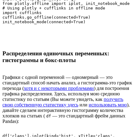
from plotly.offline import iplot, init_notebook_mode

# Using plotly + cufflinks in offline mode

import cufflinks

cufflinks.go_offline(connected=True)

init_notebook_mode(connected=True)
Распределения одиночных переменных:
гистограммы и бокс-плоты
Графики с одной переменной — одномерный — это
стандартный способ начать анализ, а гистограмма-это график
перехода (
хотя и с некоторыми проблемами
) для построения
графика распределения. Здесь, используя мою среднюю
статистику по статьям (Вы можете увидеть, как
получить
свою собственную статистику здесь
или
использовать мою
),
давайте сделаем интерактивную гистограмму количества
хлопков на статьях (
— это стандартный фрейм данных
df
Pandas):
df['claps'].iplot(kind='hist', xTitle='claps',
