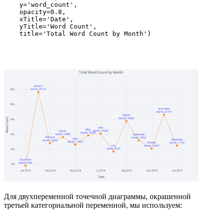
    y='word_count',

    opacity=0.8,

    xTitle='Date',

    yTitle='Word Count',

    title='Total Word Count by Month')
Для двухпеременной точечной диаграммы, окрашенной
третьей категориальной переменной, мы используем: