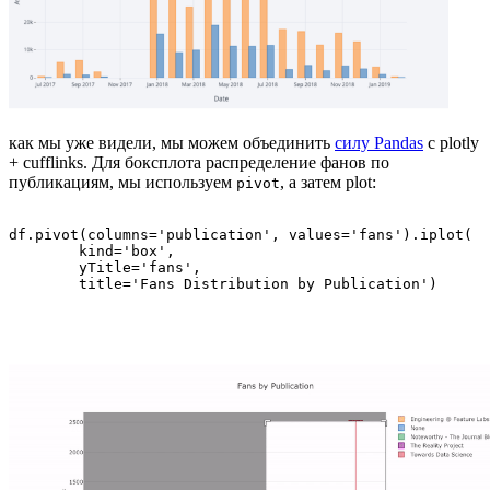
как мы уже видели, мы можем объединить
силу Pandas
с plotly
+ cufflinks. Для боксплота распределение фанов по
публикациям, мы используем
, а затем plot:
pivot
df.pivot(columns='publication', values='fans').iplot(

        kind='box',

        yTitle='fans',

        title='Fans Distribution by Publication')