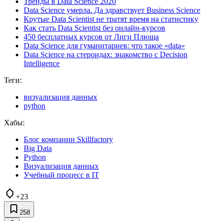
Тренды в Data Scienсe 2020
Data Science умерла. Да здравствует Business Science
Крутые Data Scientist не тратят время на статистику
Как стать Data Scientist без онлайн-курсов
450 бесплатных курсов от Лиги Плюща
Data Science для гуманитариев: что такое «data»
Data Scienсe на стероидах: знакомство с Decision
Intelligence
Теги:
визуализация данных
python
Хабы:
Блог компании Skillfactory
Big Data
Python
Визуализация данных
Учебный процесс в IT
+23
258