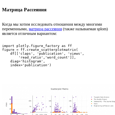
Матрица Рассеяния
Когда мы хотим исследовать отношения между многими
переменными,
матрица рассеяния
(также называемая splom)
является отличным вариантом:
import plotly.figure_factory as ff

figure = ff.create_scatterplotmatrix(

    df[['claps', 'publication', 'views',      

        'read_ratio','word_count']],

    diag='histogram',

    index='publication')