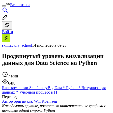
Все потоки
Войти
skillfactory_school
14 июл 2020 в 09:28
Продвинутый уровень визуализации
данных для Data Science на Python
7 мин
64K
Блог компании Skillfactory
Big Data
*
Python
*
Визуализация
данных
*
Учебный процесс в IT
Перевод
Автор оригинала:
Will Koehrsen
Как сделать крутые, полностью интерактивные графики с
помощью одной строки Python