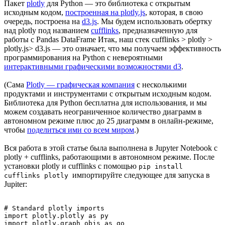
Пакет
plotly
для Python — это библиотека с открытым
исходным кодом,
построенная на plotly.js
, которая, в свою
очередь, построена на
d3.js
. Мы будем использовать обертку
над plotly под названием
cufflinks
, предназначенную для
работы с Pandas DataFrame Итак, наш стек cufflinks > plotly >
plotly.js> d3.js — это означает, что мы получаем эффективность
программирования на Python с невероятными
интерактивными графическими возможностями d3
.
(Сама
Plotly — графическая компания
с несколькими
продуктами и инструментами с открытым исходным кодом.
Библиотека для Python бесплатна для использования, и мы
можем создавать неограниченное количество диаграмм в
автономном режиме плюс до 25 диаграмм в онлайн-режиме,
чтобы
поделиться ими со всем миром
.)
Вся работа в этой статье была выполнена в Jupyter Notebook с
plotly + cufflinks, работающими в автономном режиме. После
установки plotly и cufflinks с помощью
pip install
импортируйте следующее для запуска в
cufflinks plotly
Jupiter:
# Standard plotly imports

import plotly.plotly as py

import plotly.graph_objs as go
