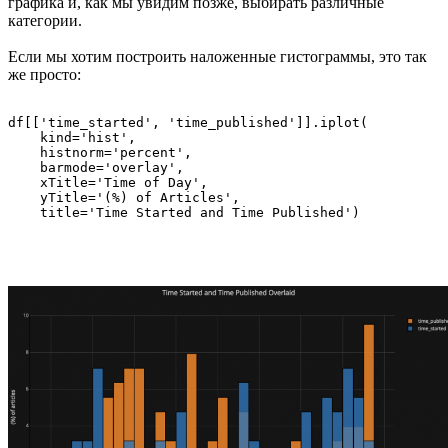
графика и, как мы увидим позже, выбирать различные
категории.
Если мы хотим построить наложенные гистограммы, это так
же просто:
df[['time_started', 'time_published']].iplot(

    kind='hist',

    histnorm='percent',

    barmode='overlay',

    xTitle='Time of Day',

    yTitle='(%) of Articles',

    title='Time Started and Time Published')