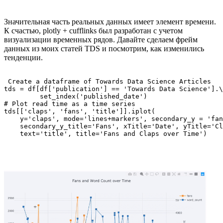
Значительная часть реальных данных имеет элемент времени.
К счастью, plotly + cufflinks был разработан с учетом
визуализации временных рядов. Давайте сделаем фрейм
данных из моих статей TDS и посмотрим, как изменились
тенденции.
 Create a dataframe of Towards Data Science Articles

tds = df[df['publication'] == 'Towards Data Science'].\

         set_index('published_date')

# Plot read time as a time series

tds[['claps', 'fans', 'title']].iplot(

    y='claps', mode='lines+markers', secondary_y = 'fan
    secondary_y_title='Fans', xTitle='Date', yTitle='Cl
    text='title', title='Fans and Claps over Time')