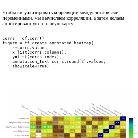
Чтобы визуализировать корреляции между числовыми
переменными, мы вычисляем корреляции, а затем делаем
аннотированную тепловую карту:
corrs = df.corr()

figure = ff.create_annotated_heatmap(

    z=corrs.values,

    x=list(corrs.columns),

    y=list(corrs.index),

    annotation_text=corrs.round(2).values,
