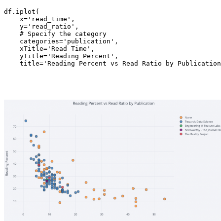
df.iplot(

    x='read_time',

    y='read_ratio',

    # Specify the category

    categories='publication',

    xTitle='Read Time',

    yTitle='Reading Percent',

    title='Reading Percent vs Read Ratio by Publication