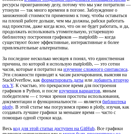
ресурсы проигранному делу, потому что мы уже потратили —
утонули — так много времени в погоне. Заблуждение о
заниженной стоимости применимо к тому, чтобы оставаться
на плохой работе дольше, чем мы должны, рабски работать
над проектом, даже когда ясно, что он не будет работать, и да,
продолжать использовать утомительную, устаревшую
библиотеку построения графиков — matplotlib — когда
существуют более эффективные, интерактивные и более
привлекательные альтернативы.
За последние несколько месяцев я понял, что единственная
причина, по которой я использую matplotlib, — это сотни
часов, которые я потратил на
изучение сложного синтаксиса
.
Эти сложности приводят к часам разочарования, выясняя на
StackOverflow, как
форматировать даты
или
добавить вторую
ось Y
. К счастью, это прекрасное время для построения
графиков в Python, и после
изучения вариантов
, явным
победителем — с точки зрения простоты использования,
документации и функциональности — является
библиотека
plotly
. В этой статье мы погрузимся прямо в plotly, изучая, как
создавать лучшие графики за меньшее время — часто с
помощью одной строки кода.
Весь
код для этой статьи доступен на GitHub
. Все графики
являются интерактивными и
могут быть просмотрены на