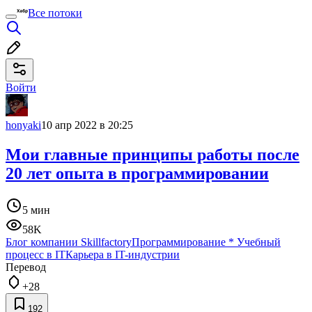
Все потоки
Войти
honyaki
10 апр 2022 в 20:25
Мои главные принципы работы после
20 лет опыта в программировании
5 мин
58K
Блог компании Skillfactory
Программирование
*
Учебный
процесс в IT
Карьера в IT-индустрии
Перевод
+28
192