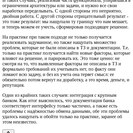
В таких случаях, реализовав часть функционала, упираешься в
ограничения архитектуры или задачи, и нужно все свои
наработки переделывать. С одной стороны это неприятно,
двойная работа. С другой стороны отрицательный результат -
это тоже результат: мы нащупали ту границу что нам мешает,
и теперь можем ее учесть, сформировав подходящее решение.
На практике при таком подходе не только получается
реализовать задуманное, но также нащупать множество
проблем, которые не были описаны в ТЗ и документации. Т.е.
только на практике получается найти новые факторы, которые
влияют на решение, и парировать их. Это тоже ценно: не
смотря на то, что выявленные факторы не описаны в ТЗ и
формально требований их учитывать нет, по факту они
ломают всю задачу, и без их учета она теряет смысл: ее
обязательно потом вернут на доработку, а это время, деньги, и
репутация.
Один из крайних таких случаев: интеграция с крупным
банком. Как итог выяснилось, что документация банка
соответствует интерфейсу только частично, а также есть
проблемы с надёжностью обмена данными, обе эти проблемы
удалось нащупать и обойти только на практике, заранее об
этом неизвестно.