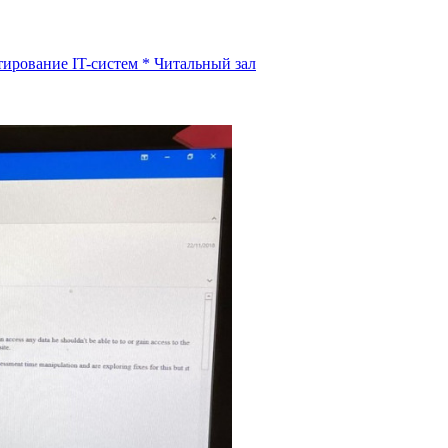
тирование IT-систем
*
Читальный зал