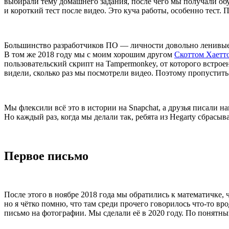
выбирали тему домашнего задания, после чего мы получали об
и короткий тест после видео. Это куча работы, особенно тест.
Большинство разработчиков ПО — личности довольно ленивые. Мы
В том же 2018 году мы с моим хорошим другом
Скоттом Хаетт
пользовательский скрипт на Tampermonkey, от которого встрое
видели, сколько раз мы посмотрели видео. Поэтому пропустить
Мы флексили всё это в истории на Snapchat, а друзья писали н
Но каждый раз, когда мы делали так, ребята из Hegarty сбрасыв
Первое письмо
После этого в ноябре 2018 года мы обратились к математичке, 
но я чётко помню, что там среди прочего говорилось что-то в
письмо на фотографии. Мы сделали её в 2020 году. По понятны