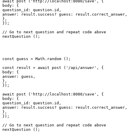
await post ('http://localhost:8080/save', {

body: {

question_id: question.id,

answer: result.success? guess: result.correct_answer,

},

});

// Go to next question and repeat code above

nextQuestion ();
const guess = Math.random ();

const result = await post ('/api/answer', {

body: {

answer: guess,

},

});

await post ('http://localhost:8080/save', {

body: {

question_id: question.id,

answer: result.success? guess: result.correct_answer,

},

});

// Go to next question and repeat code above

nextQuestion ();