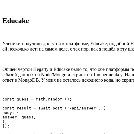
Educake
Ученики получили доступ и к платформе, Educake, подобной He
ей несколько лет; на самом деле, с тех пор, как я пошёл в эту 
Общей чертой Hegarty и Educake было то, что обе платформы 
с базой данных на Node/Mongo и скрипт на Tampermonkey. Наш
ответ в MongoDB. У меня не осталось исходного кода, но скри
const guess = Math.random ();

const result = await post ('/api/answer', {

body: {

answer: guess,

},

});
