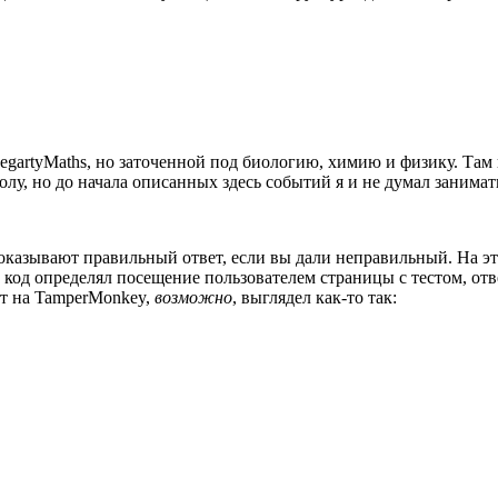
gartyMaths, но заточенной под биологию, химию и физику. Там 
школу, но до начала описанных здесь событий я и не думал занимат
показывают правильный ответ, если вы дали неправильный. На 
 код определял посещение пользователем страницы с тестом, о
пт на TamperMonkey,
возможно
, выглядел как-то так: