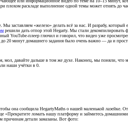
учающее или информационное видео по теме на 10–15 минут, ко
 При плохом раскладе выполнение одной темы может отнять до час
 заставляем «железо» делать всё за нас. И разрабу, который ещ
ом
решили дать отпор этой Hegarty. Мы стали декомпилировать ф
нный YouTube-плеер глючил и говорил, что видео уже просмотре
 до 20 минут домашнего задания было очень важно — да и прост
ам, мол, давайте дальше в том же духе. Наконец, мы поняли, что
али наши учётки в 0.
чтобы она сообщила HegartyMaths о нашей маленькой лазейке. От
роде «Прекратите ломать нашу платформу и займитесь домашними 
м причинам детали замазаны. Вот фото: