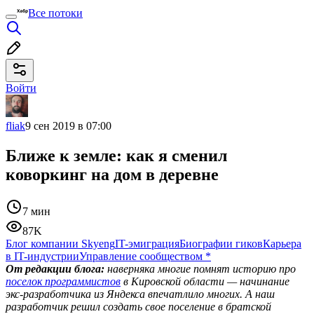
Все потоки
Войти
fliak
9 сен 2019 в 07:00
Ближе к земле: как я сменил
коворкинг на дом в деревне
7 мин
87K
Блог компании Skyeng
IT-эмиграция
Биографии гиков
Карьера
в IT-индустрии
Управление сообществом
*
От редакции блога:
наверняка многие помнят историю про
поселок программистов
в Кировской области — начинание
экс-разработчика из Яндекса впечатлило многих. А наш
разработчик решил создать свое поселение в братской