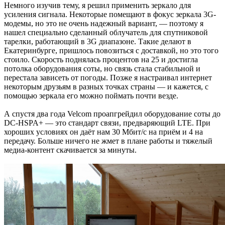
Немного изучив тему, я решил применить зеркало для
усиления сигнала. Некоторые помещают в фокус зеркала 3G-
модемы, но это не очень надежный вариант, — поэтому я
нашел специально сделанный облучатель для спутниковой
тарелки, работающий в 3G диапазоне. Такие делают в
Екатеринбурге, пришлось повозиться с доставкой, но это того
стоило. Скорость поднялась процентов на 25 и достигла
потолка оборудования соты, но связь стала стабильной и
перестала зависеть от погоды. Позже я настраивал интернет
некоторым друзьям в разных точках страны — и кажется, с
помощью зеркала его можно поймать почти везде.
А спустя два года Velcom проапгрейдил оборудование соты до
DC-HSPA+ –– это стандарт связи, предваряющий LTE. При
хороших условиях он даёт нам 30 Мбит/с на приём и 4 на
передачу. Больше ничего не жмет в плане работы и тяжелый
медиа-контент скачивается за минуты.