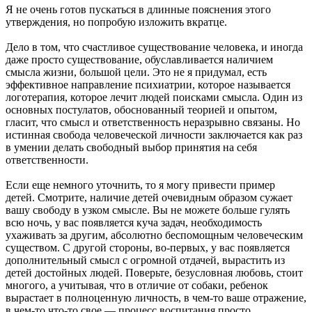
Я не очень готов пускаться в длинные пояснения этого
утверждения, но попробую изложить вкратце.
Дело в том, что счастливое существование человека, и иногда
даже просто существование, обуславливается наличием
смысла жизни, большой цели. Это не я придумал, есть
эффективное направление психиатрии, которое называется
логотерапия, которое лечит людей поисками смысла. Один из
основных постулатов, обоснованный теорией и опытом,
гласит, что смысл и ответственность неразрывно связаны. Но
истинная свобода человеческой личности заключается как раз
в умении делать свободный выбор принятия на себя
ответственности.
Если еще немного уточнить, то я могу привести пример
детей. Смотрите, наличие детей очевидным образом сужает
вашу свободу в узком смысле. Вы не можете больше гулять
всю ночь, у вас появляется куча задач, необходимость
ухаживать за другим, абсолютно беспомощным человеческим
существом. С другой стороны, во-первых, у вас появляется
дополнительный смысл с огромной отдачей, вырастить из
детей достойных людей. Поверьте, безусловная любовь, стоит
многого, а учитывая, что в отличие от собаки, ребенок
вырастает в полноценную личность, в чем-то ваше отражение,
в чем-то что-то свое — процесс воспитания просто