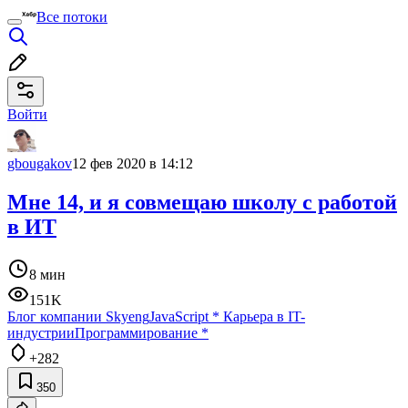
Все потоки
Войти
gbougakov
12 фев 2020 в 14:12
Мне 14, и я совмещаю школу с работой
в ИТ
8 мин
151K
Блог компании Skyeng
JavaScript
*
Карьера в IT-
индустрии
Программирование
*
+282
350