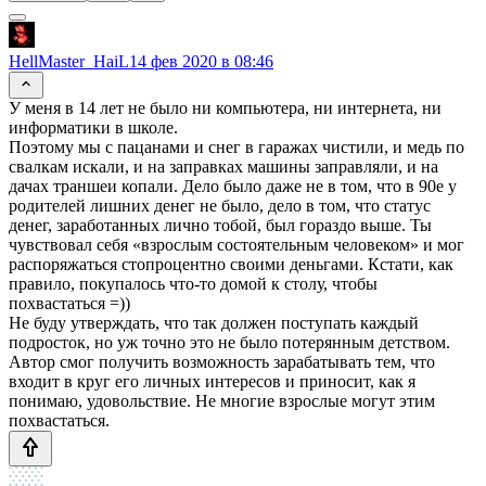
HellMaster_HaiL
14 фев 2020 в 08:46
У меня в 14 лет не было ни компьютера, ни интернета, ни
информатики в школе.
Поэтому мы с пацанами и снег в гаражах чистили, и медь по
свалкам искали, и на заправках машины заправляли, и на
дачах траншеи копали. Дело было даже не в том, что в 90е у
родителей лишних денег не было, дело в том, что статус
денег, заработанных лично тобой, был гораздо выше. Ты
чувствовал себя «взрослым состоятельным человеком» и мог
распоряжаться стопроцентно своими деньгами. Кстати, как
правило, покупалось что-то домой к столу, чтобы
похвастаться =))
Не буду утверждать, что так должен поступать каждый
подросток, но уж точно это не было потерянным детством.
Автор смог получить возможность зарабатывать тем, что
входит в круг его личных интересов и приносит, как я
понимаю, удовольствие. Не многие взрослые могут этим
похвастаться.