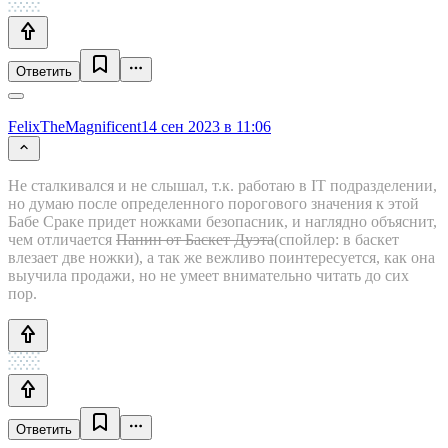
Ответить
FelixTheMagnificent
14 сен 2023 в 11:06
Не сталкивался и не слышал, т.к. работаю в IT подразделении,
но думаю после определенного порогового значения к этой
Бабе Сраке придет ножками безопасник, и наглядно объяснит,
чем отличается
Панин от Баскет Дуэта
(спойлер: в баскет
влезает две ножки)
, а так же вежливо поинтересуется, как она
выучила продажи, но не умеет внимательно читать до сих
пор.
Ответить