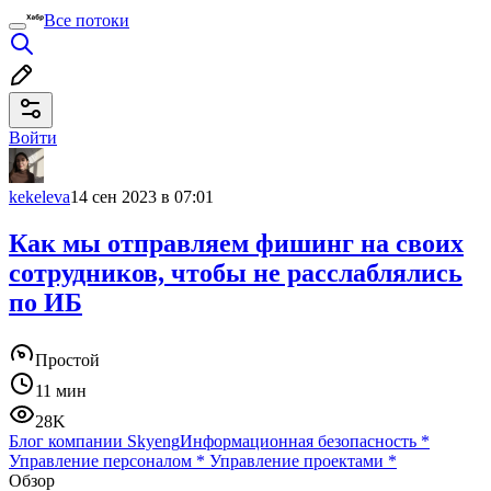
Все потоки
Войти
kekeleva
14 сен 2023 в 07:01
Как мы отправляем фишинг на своих
сотрудников, чтобы не расслаблялись
по ИБ
Простой
11 мин
28K
Блог компании Skyeng
Информационная безопасность
*
Управление персоналом
*
Управление проектами
*
Обзор