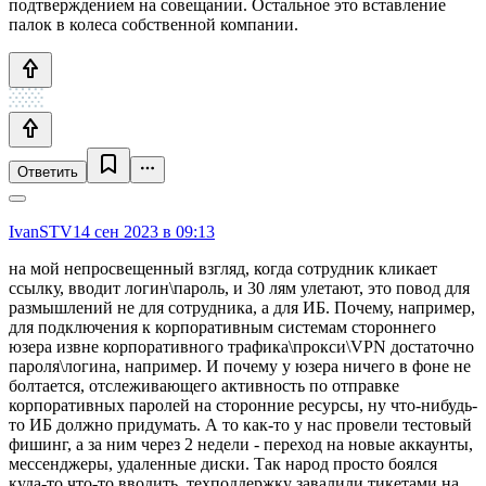
подтверждением на совещании. Остальное это вставление
палок в колеса собственной компании.
Ответить
IvanSTV
14 сен 2023 в 09:13
на мой непросвещенный взгляд, когда сотрудник кликает
ссылку, вводит логин\пароль, и 30 лям улетают, это повод для
размышлений не для сотрудника, а для ИБ. Почему, например,
для подключения к корпоративным системам стороннего
юзера извне корпоративного трафика\прокси\VPN достаточно
пароля\логина, например. И почему у юзера ничего в фоне не
болтается, отслеживающего активность по отправке
корпоративных паролей на сторонние ресурсы, ну что-нибудь-
то ИБ должно придумать. А то как-то у нас провели тестовый
фишинг, а за ним через 2 недели - переход на новые аккаунты,
мессенджеры, удаленные диски. Так народ просто боялся
куда-то что-то вводить, техподдержку завалили тикетами на