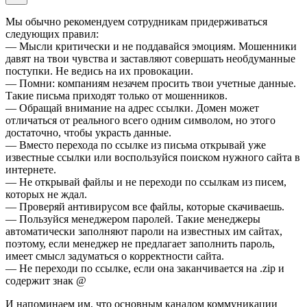
Мы обычно рекомендуем сотрудникам придерживаться
следующих правил:
— Мысли критически и не поддавайся эмоциям. Мошенники
давят на твои чувства и заставляют совершать необдуманные
поступки. Не ведись на их провокации.
— Помни: компаниям незачем просить твои учетные данные.
Такие письма приходят только от мошенников.
— Обращай внимание на адрес ссылки. Домен может
отличаться от реального всего одним символом, но этого
достаточно, чтобы украсть данные.
— Вместо перехода по ссылке из письма открывай уже
известные ссылки или воспользуйся поиском нужного сайта в
интернете.
— Не открывай файлы и не переходи по ссылкам из писем,
которых не ждал.
— Проверяй антивирусом все файлы, которые скачиваешь.
— Пользуйся менеджером паролей. Такие менеджеры
автоматически заполняют пароли на известных им сайтах,
поэтому, если менеджер не предлагает заполнить пароль,
имеет смысл задуматься о корректности сайта.
— Не переходи по ссылке, если она заканчивается на .zip и
содержит знак @
И напоминаем им, что основным каналом коммуникации