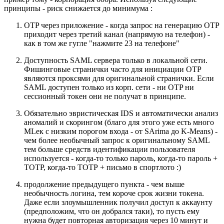
принципы - риск снижается до минимума :
OTP через приложение - когда запрос на генерацию OTP
приходит через третий канал (напрямую на телефон) -
как в том же гугле "нажмите 23 на телефоне"
Доступность SAML сервера только в локальной сети.
Фишинговые странички часто для инициации OTP
являются проксями для оригинальной странички. Если
SAML доступен только из корп. сети - ни OTP ни
сессионный токен они не получат в принципе.
Обязательно эвристическая IDS и автоматически анализ
аномалий и скорингом (благо для этого уже есть много
MLек с низким порогом входа - от SArima до K-Means) -
чем более необычный запрос к оригинальному SAML
тем больше средств идентификации пользователя
используется - когда-то только пароль, когда-то пароль +
ТОТР, когда-то ТОТР + письмо в спортлото :)
продолжение предыдущего пункта - чем выше
необычность логина, тем короче срок жизни токена.
Даже если злоумышленник получил доступ к аккаунту
(предположим, что он добрался таки), то пусть ему
нужна будет повторная авторизация через 10 минут и