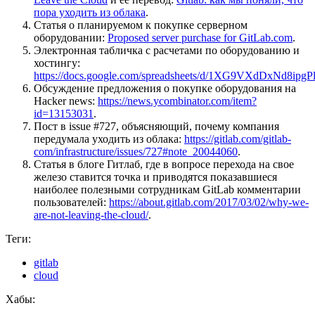
пора уходить из облака
.
Статья о планируемом к покупке серверном
оборудовании:
Proposed server purchase for GitLab.com
.
Электронная табличка с расчетами по оборудованию и
хостингу:
https://docs.google.com/spreadsheets/d/1XG9VXdDxNd8i
Обсуждение предложения о покупке оборудования на
Hacker news:
https://news.ycombinator.com/item?
id=13153031
.
Пост в issue #727, объясняющий, почему компания
передумала уходить из облака:
https://gitlab.com/gitlab-
com/infrastructure/issues/727#note_20044060
.
Статья в блоге Гитлаб, где в вопросе перехода на свое
железо ставится точка и приводятся показавшиеся
наиболее полезными сотрудникам GitLab комментарии
пользователей:
https://about.gitlab.com/2017/03/02/why-we-
are-not-leaving-the-cloud/
.
Теги:
gitlab
cloud
Хабы: