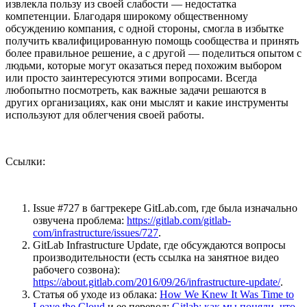
извлекла пользу из своей слабости — недостатка
компетенции. Благодаря широкому общественному
обсуждению компания, с одной стороны, смогла в избытке
получить квалифицированную помощь сообщества и принять
более правильное решение, а с другой — поделиться опытом с
людьми, которые могут оказаться перед похожим выбором
или просто заинтересуются этими вопросами. Всегда
любопытно посмотреть, как важные задачи решаются в
других организациях, как они мыслят и какие инструменты
используют для облегчения своей работы.
Ссылки:
Issue #727 в багтрекере GitLab.com, где была изначально
озвучена проблема:
https://gitlab.com/gitlab-
com/infrastructure/issues/727
.
GitLab Infrastructure Update, где обсуждаются вопросы
производительности (есть ссылка на занятное видео
рабочего созвона):
https://about.gitlab.com/2016/09/26/infrastructure-update/
.
Статья об уходе из облака:
How We Knew It Was Time to
Leave the Cloud
и ее перевод:
Gitlab: как мы поняли, что