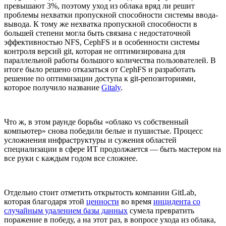
превышают 3%, поэтому уход из облака вряд ли решит
проблемы нехватки пропускной способности системы ввода-
вывода. К тому же нехватка пропускной способности в
большей степени могла быть связана с недостаточной
эффективностью NFS, CephFS и в особенности системы
контроля версий git, которая не оптимизирована для
параллельной работы большого количества пользователей. В
итоге было решено отказаться от CephFS и разработать
решение по оптимизации доступа к git-репозиториями,
которое получило название
Gitaly
.
Что ж, в этом раунде борьбы «облако vs собственный
компьютер» снова победили белые и пушистые. Процесс
усложнения инфраструктуры и сужения областей
специализации в сфере ИТ продолжается — быть мастером на
все руки с каждым годом все сложнее.
Отдельно стоит отметить открытость компании GitLab,
которая благодаря этой
ценности
во время
инцидента со
случайным удалением базы данных
сумела превратить
поражение в победу, а на этот раз, в вопросе ухода из облака,