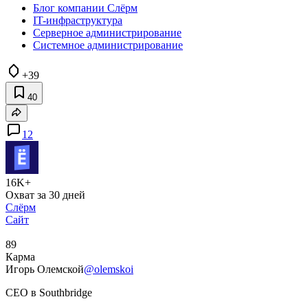
Блог компании Слёрм
IT-инфраструктура
Серверное администрирование
Системное администрирование
+39
40
12
16K+
Охват за 30 дней
Слёрм
Сайт
89
Карма
Игорь Олемской
@olemskoi
CEO в Southbridge