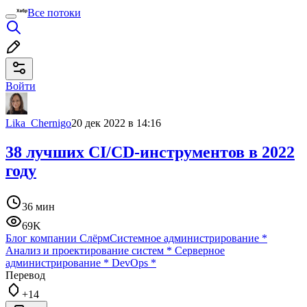
Все потоки
Войти
Lika_Chernigo
20 дек 2022 в 14:16
38 лучших CI/CD-инструментов в 2022
году
36 мин
69K
Блог компании Слёрм
Системное администрирование
*
Анализ и проектирование систем
*
Серверное
администрирование
*
DevOps
*
Перевод
+14