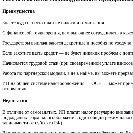
Преимущества
Знаете куда и за что платите налоги и отчисления.
С финансовой точки зрения, вам выгоднее сотрудничать в качес
Государством выплачиваются декретные и пособия по уходу за
Если захотите взять кредит — не будет никаких проблем с по
Начисляется трудовой стаж (при своевременной уплате взносов
Работа по партнерской модели, а не в найме, вы можете прерва
ИП на общей системе налогообложения — ОСН — может приме
основаниях.
Недостатки
В отличие от самозанятых, ИП платят налог регулярно вне зави
подходящих форм налогообложения: один общий режим налогоо
зависимости от субъекта РФ).
Выплата по пенсионным и страховым взносам обязательна. Вне