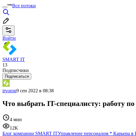
Все потоки
Войти
SMART IT
13
Подписчики
Подписаться
irvoron
9 сен 2022 в 08:38
Что выбрать IT-специалисту: работу по
4 мин
12K
Блог компании SMART IT
Управление персоналом
*
Карьера в 