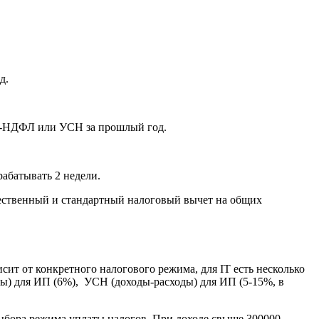
д.
 3-НДФЛ или УСН за прошлый год.
рабатывать 2 недели.
ственный и стандартный налоговый вычет на общих
сит от конкретного налогового режима, для IT есть несколько
ы) для ИП (6%), УСН (доходы-расходы) для ИП (5-15%, в
выбора режима уплаты налогов. При доходе свыше 300000