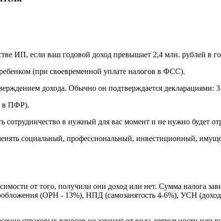
тве ИП, если ваш годовой доход превышает 2,4 млн. рублей в го
 ребенком (при своевременной уплате налогов в ФСС).
дтверждением дохода. Обычно он подтверждается декларациями:
 в ПФР).
ть сотрудничество в нужный для вас момент и не нужно будет от
нять социальный, профессиональный, инвестиционный, имуще
симости от того, получили они доход или нет. Сумма налога зави
бложения (ОРН - 13%), НПД (самозанятость 4-6%), УСН (доход
сение страховых взносов не зависит от вида деятельности или 