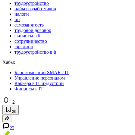
трудоустройство
найм разработчиков
налоги
ип
самозанятость
трудовой договор
финансы в it
сотрудничество
юр. лицо
трудоустройство в it
Хабы:
Блог компании SMART IT
Управление персоналом
Карьера в IT-индустрии
Финансы в IT
+2
39
22