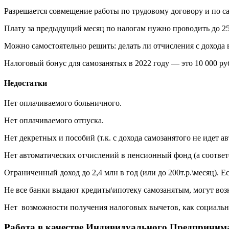
Разрешается совмещение работы по трудовому договору и по са
Плату за предыдущий месяц по налогам нужно проводить до 25 ч
Можно самостоятельно решить: делать ли отчисления с дохода
Налоговый бонус для самозанятых в 2022 году — это 10 000 р
Недостатки
Нет оплачиваемого больничного.
Нет оплачиваемого отпуска.
Нет декретных и пособий (т.к. с дохода самозанятого не идет 
Нет автоматических отчислений в пенсионный фонд (а соответс
Ограниченный доход до 2,4 млн в год (или до 200т.р.\месяц). 
Не все банки выдают кредиты\ипотеку самозанятым, могут воз
Нет возможности получения налоговых вычетов, как социальны
Работа в качестве Индивидуального Предприним