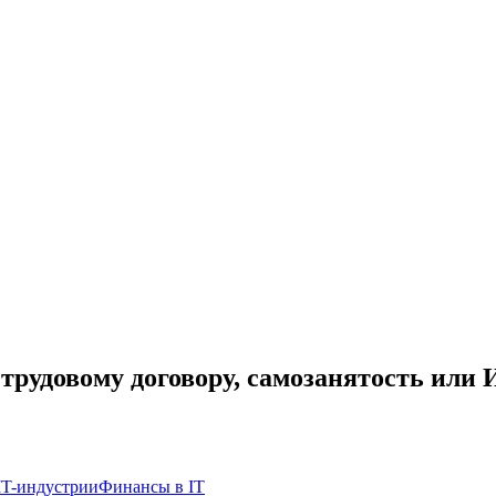
 трудовому договору, самозанятость или
IT-индустрии
Финансы в IT