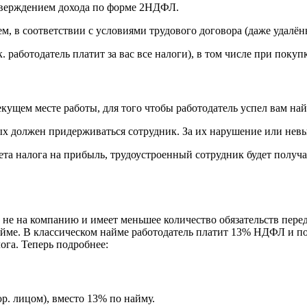
дтверждением дохода по форме 2НДФЛ.
ем, в соответствии с условиями трудового договора (даже удалён
аботодатель платит за вас все налоги), в том числе при покупке
екущем месте работы, для того чтобы работодатель успел вам най
ых должен придерживаться сотрудник. За их нарушение или нев
та налога на прибыль, трудоустроенный сотрудник будет получа
 а не на компанию и имеет меньшее количество обязательств пере
найме. В классическом найме работодатель платит 13% НДФЛ и п
ога. Теперь подробнее:
р. лицом), вместо 13% по найму.