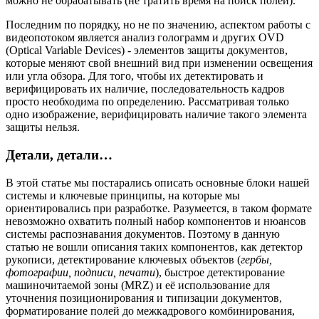
можно не обрабатывать (не тратить время на поиск полей).
Последним по порядку, но не по значению, аспектом работы с
видеопотоком является анализ голограмм и других OVD
(Optical Variable Devices) - элементов защиты документов,
которые меняют свой внешний вид при изменении освещения
или угла обзора. Для того, чтобы их детектировать и
верифицировать их наличие, последовательность кадров
просто необходима по определению. Рассматривая только
одно изображение, верифицировать наличие такого элемента
защиты нельзя.
Детали, детали…
В этой статье мы постарались описать основные блоки нашей
системы и ключевые принципы, на которые мы
ориентировались при разработке. Разумеется, в таком формате
невозможно охватить полный набор компонентов и нюансов
системы распознавания документов. Поэтому в данную
статью не вошли описания таких компонентов, как детектор
рукописи, детектирование ключевых объектов (
гербы,
фотографии, подписи, печати
), быстрое детектирование
машиночитаемой зоны (MRZ) и её использование для
уточнения позиционирования и типизации документов,
форматирование полей до межкадрового комбинирования,