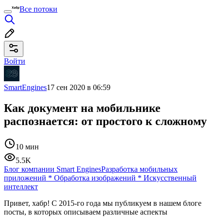
Все потоки
Войти
SmartEngines
17 сен 2020 в 06:59
Как документ на мобильнике
распознается: от простого к сложному
10 мин
5.5K
Блог компании Smart Engines
Разработка мобильных
приложений
*
Обработка изображений
*
Искусственный
интеллект
Привет, хабр! С 2015-го года мы публикуем в нашем блоге
посты, в которых описываем различные аспекты