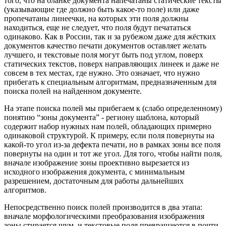
того, что на бланке документа напечатаны статические тексты
(указывающие где должно быть какое-то поле) или даже
пропечатаны линеечки, на которых эти поля должны
находиться, еще не следует, что поля будут печататься
одинаково. Как в России, так и за рубежом даже для жёстких
документов качество печати документов оставляет желать
лучшего, и текстовые поля могут быть под углом, поверх
статических текстов, поверх направляющих линеек и даже не
совсем в тех местах, где нужно. Это означает, что нужно
прибегать к специальным алгоритмам, предназначенным для
поиска полей на найденном документе.
На этапе поиска полей мы прибегаем к (слабо определенному)
понятию “зоны документа” - региону шаблона, который
содержит набор нужных нам полей, обладающих примерно
одинаковой структурой. К примеру, если поля повернуты на
какой-то угол из-за дефекта печати, но в рамках зоны все поля
повернуты на один и тот же угол. Для того, чтобы найти поля,
вначале изображение зоны проективно вырезается из
исходного изображения документа, с минимальным
разрешением, достаточным для работы дальнейших
алгоритмов.
Непосредственно поиск полей производится в два этапа:
вначале морфологическими преобразования изображения
зоны стирается шум, и текстовые поля превращаются в почти