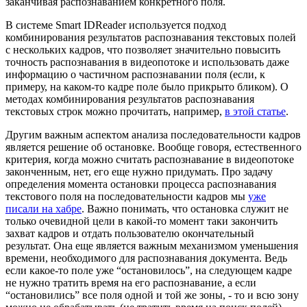
заканчивая распознаванием конкретного поля.
В системе Smart IDReader используется подход
комбинирования результатов распознавания текстовых полей
с нескольких кадров, что позволяет значительно повысить
точность распознавания в видеопотоке и использовать даже
информацию о частичном распознавании поля (если, к
примеру, на каком-то кадре поле было прикрыто бликом). О
методах комбинирования результатов распознавания
текстовых строк можно прочитать, например,
в этой статье
.
Другим важным аспектом анализа последовательности кадров
является решение об остановке. Вообще говоря, естественного
критерия, когда можно считать распознавание в видеопотоке
законченным, нет, его еще нужно придумать. Про задачу
определения момента остановки процесса распознавания
текстового поля на последовательности кадров мы
уже
писали на хабре
. Важно понимать, что остановка служит не
только очевидной цели в какой-то момент таки закончить
захват кадров и отдать пользователю окончательный
результат. Она еще является важным механизмом уменьшения
времени, необходимого для распознавания документа. Ведь
если какое-то поле уже “остановилось”, на следующем кадре
не нужно тратить время на его распознавание, а если
“остановились” все поля одной и той же зоны, - то и всю зону