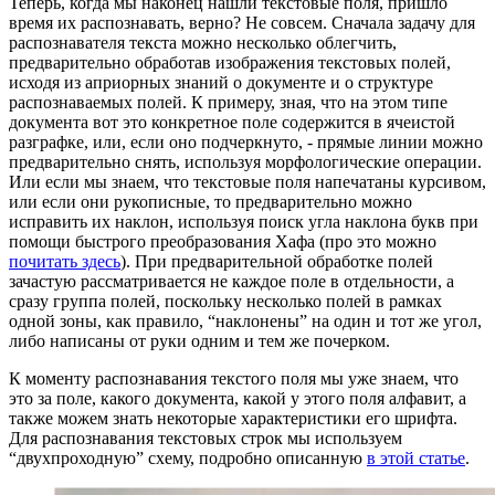
Теперь, когда мы наконец нашли текстовые поля, пришло
время их распознавать, верно? Не совсем. Сначала задачу для
распознавателя текста можно несколько облегчить,
предварительно обработав изображения текстовых полей,
исходя из априорных знаний о документе и о структуре
распознаваемых полей. К примеру, зная, что на этом типе
документа вот это конкретное поле содержится в ячеистой
разграфке, или, если оно подчеркнуто, - прямые линии можно
предварительно снять, используя морфологические операции.
Или если мы знаем, что текстовые поля напечатаны курсивом,
или если они рукописные, то предварительно можно
исправить их наклон, используя поиск угла наклона букв при
помощи быстрого преобразования Хафа (про это можно
почитать здесь
). При предварительной обработке полей
зачастую рассматривается не каждое поле в отдельности, а
сразу группа полей, поскольку несколько полей в рамках
одной зоны, как правило, “наклонены” на один и тот же угол,
либо написаны от руки одним и тем же почерком.
К моменту распознавания текстого поля мы уже знаем, что
это за поле, какого документа, какой у этого поля алфавит, а
также можем знать некоторые характеристики его шрифта.
Для распознавания текстовых строк мы используем
“двухпроходную” схему, подробно описанную
в этой статье
.