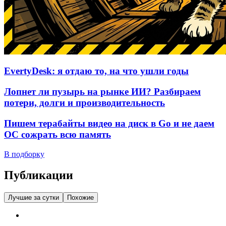
EvertyDesk: я отдаю то, на что ушли годы
Лопнет ли пузырь на рынке ИИ? Разбираем
потери, долги и производительность
Пишем терабайты видео на диск в Go и не даем
ОС сожрать всю память
В подборку
Публикации
Лучшие за сутки
Похожие