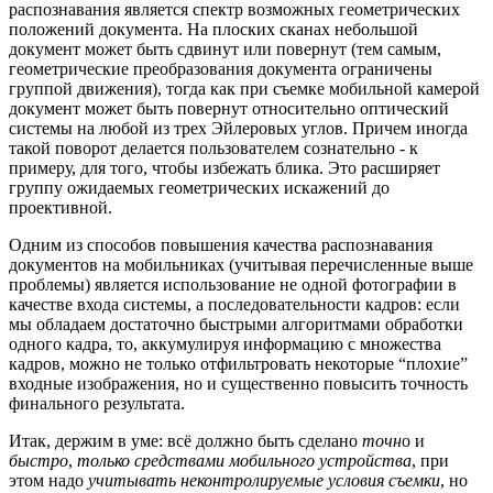
распознавания является спектр возможных геометрических
положений документа. На плоских сканах небольшой
документ может быть сдвинут или повернут (тем самым,
геометрические преобразования документа ограничены
группой движения), тогда как при съемке мобильной камерой
документ может быть повернут относительно оптический
системы на любой из трех Эйлеровых углов. Причем иногда
такой поворот делается пользователем сознательно - к
примеру, для того, чтобы избежать блика. Это расширяет
группу ожидаемых геометрических искажений до
проективной.
Одним из способов повышения качества распознавания
документов на мобильниках (учитывая перечисленные выше
проблемы) является использование не одной фотографии в
качестве входа системы, а последовательности кадров: если
мы обладаем достаточно быстрыми алгоритмами обработки
одного кадра, то, аккумулируя информацию с множества
кадров, можно не только отфильтровать некоторые “плохие”
входные изображения, но и существенно повысить точность
финального результата.
Итак, держим в уме: всё должно быть сделано
точн
о и
быстро
,
только средствами мобильного устройства
, при
этом надо
учитывать неконтролируемые условия съемки
, но