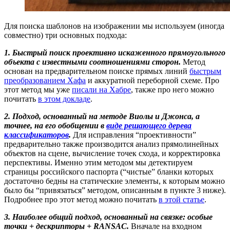
Для поиска шаблонов на изображении мы используем (иногда
совместно) три основных подхода:
1. Быстрый
поиск проективно искаженного прямоугольного
объекта с известными соотношениями сторон.
Метод
основан на предварительном поиске прямых линий
быстрым
преобразованием Хафа
и аккуратной переборной схеме. Про
этот метод мы уже
писали на Хабре
, также про него можно
почитать
в этом докладе
.
2. Подход, основанный на методе Виолы и Джонса, а
точнее, на его обобщении в
виде решающего дерева
классификаторов
.
Для исправления “проективности”
предварительно также производится анализ прямолинейных
объектов на сцене, вычисление точек схода, и корректировка
перспективы. Именно этим методом мы детектируем
страницы российского паспорта (“чистые” бланки которых
достаточно бедны на статические элементы, к которым можно
было бы “привязаться” методом, описанным в пункте 3 ниже).
Подробнее про этот метод можно почитать
в этой статье
.
3. Наиболее общий подход, основанный на связке: особые
точки + дескрипторы + RANSAC.
Вначале на входном