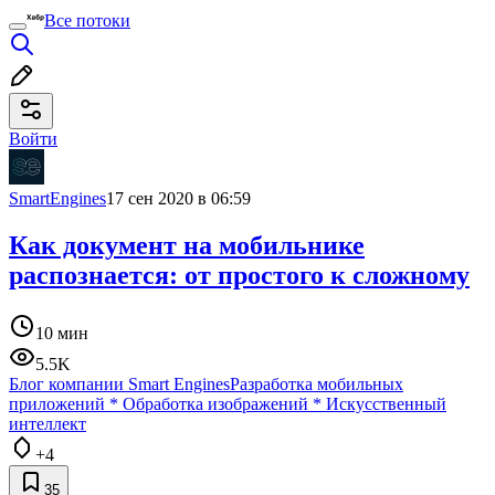
Все потоки
Войти
SmartEngines
17 сен 2020 в 06:59
Как документ на мобильнике
распознается: от простого к сложному
10 мин
5.5K
Блог компании Smart Engines
Разработка мобильных
приложений
*
Обработка изображений
*
Искусственный
интеллект
+4
35